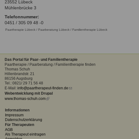
23552
Lübeck
Ausbildungsinstitute
Sitemap
Mühlenbrücke 3
Formular zur Registrierung
Familienthemen
Qualitätssicherung
Fortbildungen
Telefonnummer:
Links
Qualität unserer Therapeuten
0451 / 305 09 48 -0
Information über Qualifikation
Systemischer Ansatz
Paartherapie Lübeck / Paarberatung Lübeck / Familientherapie Lübeck
Liste der Fachverbände
Benutzername
*
Veranstaltungen
Seminare und Kurse
Das Portal für Paar- und Familientherapie
Paartherapie / Paarberatung / Familientherapie finden
Passwort
*
Fortbildungen
Thomas Schuh
Hillenbrandstr. 21
86156 Augsburg
vergessen?
Tel.: 0821/ 29 71 56 48
Anmelden
E-Mail:
info@paartherapeut-finden.de
(link
Webentwicklung mit Drupal
sends
www.thomas-schuh.com
(link
e-
is
mail)
external)
Informationen
Impressum
Datenschutzerklärung
Für Therapeuten
AGB
Als Therapeut eintragen