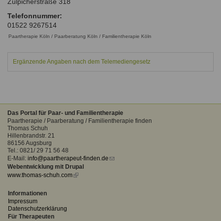
Zülpicherstraße 318
Ausbildungsinstitute
Sitemap
Formular zur Registrierung
Familienthemen
Telefonnummer:
Qualitätssicherung
Fortbildungen
01522 9267514
Links
Qualität unserer Therapeuten
Information über Qualifikation
Paartherapie Köln / Paarberatung Köln / Familientherapie Köln
Systemischer Ansatz
Liste der Fachverbände
Ergänzende Angaben nach dem Telemediengesetz
Benutzername
*
Veranstaltungen
Seminare und Kurse
Passwort
*
Fortbildungen
Das Portal für Paar- und Familientherapie
Paartherapie / Paarberatung / Familientherapie finden
vergessen?
Thomas Schuh
Hillenbrandstr. 21
Anmelden
86156 Augsburg
Tel.: 0821/ 29 71 56 48
E-Mail:
info@paartherapeut-finden.de
(link
Webentwicklung mit Drupal
sends
www.thomas-schuh.com
(link
e-
is
mail)
external)
Informationen
Impressum
Datenschutzerklärung
Für Therapeuten