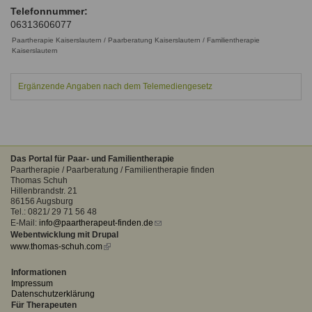
Ausbildungsinstitute
Telefonnummer:
Sitemap
Formular zur Registrierung
Familienthemen
Qualitätssicherung
06313606077
Fortbildungen
Links
Paartherapie Kaiserslautern / Paarberatung Kaiserslautern / Familientherapie
Qualität unserer Therapeuten
Information über Qualifikation
Kaiserslautern
Systemischer Ansatz
Liste der Fachverbände
Ergänzende Angaben nach dem Telemediengesetz
Benutzername
*
Veranstaltungen
Seminare und Kurse
Passwort
*
Fortbildungen
Das Portal für Paar- und Familientherapie
Paartherapie / Paarberatung / Familientherapie finden
vergessen?
Thomas Schuh
Hillenbrandstr. 21
Anmelden
86156 Augsburg
Tel.: 0821/ 29 71 56 48
E-Mail:
info@paartherapeut-finden.de
(link
Webentwicklung mit Drupal
sends
www.thomas-schuh.com
(link
e-
is
mail)
external)
Informationen
Impressum
Datenschutzerklärung
Für Therapeuten