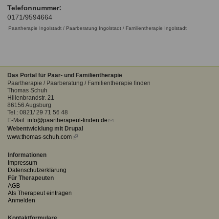
Ausbildungsinstitute
Telefonnummer:
Sitemap
Formular zur Registrierung
Familienthemen
Qualitätssicherung
0171/9594664
Fortbildungen
Links
Paartherapie Ingolstadt / Paarberatung Ingolstadt / Familientherapie Ingolstadt
Qualität unserer Therapeuten
Information über Qualifikation
Systemischer Ansatz
Liste der Fachverbände
Das Portal für Paar- und Familientherapie
Benutzername
*
Veranstaltungen
Paartherapie / Paarberatung / Familientherapie finden
Thomas Schuh
Seminare und Kurse
Hillenbrandstr. 21
Passwort
*
86156 Augsburg
Fortbildungen
Tel.: 0821/ 29 71 56 48
E-Mail:
info@paartherapeut-finden.de
(link
vergessen?
Webentwicklung mit Drupal
sends
www.thomas-schuh.com
(link
e-
Anmelden
is
mail)
external)
Informationen
Impressum
Datenschutzerklärung
Für Therapeuten
AGB
Als Therapeut eintragen
Anmelden
Kontaktformulare