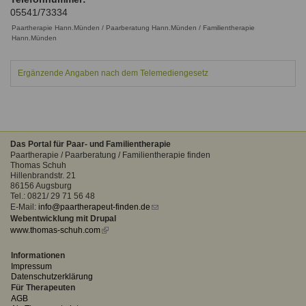
Ausbildungsinstitute
05541/73334
Sitemap
Formular zur Registrierung
Familienthemen
Qualitätssicherung
Fortbildungen
Paartherapie Hann.Münden / Paarberatung Hann.Münden / Familientherapie
Links
Hann.Münden
Qualität unserer Therapeuten
Information über Qualifikation
Systemischer Ansatz
Liste der Fachverbände
Ergänzende Angaben nach dem Telemediengesetz
Benutzername
*
Veranstaltungen
Seminare und Kurse
Passwort
*
Das Portal für Paar- und Familientherapie
Fortbildungen
Paartherapie / Paarberatung / Familientherapie finden
Thomas Schuh
Hillenbrandstr. 21
vergessen?
86156 Augsburg
Anmelden
Tel.: 0821/ 29 71 56 48
E-Mail:
info@paartherapeut-finden.de
(link
Webentwicklung mit Drupal
sends
www.thomas-schuh.com
(link
e-
is
mail)
external)
Informationen
Impressum
Datenschutzerklärung
Für Therapeuten
AGB