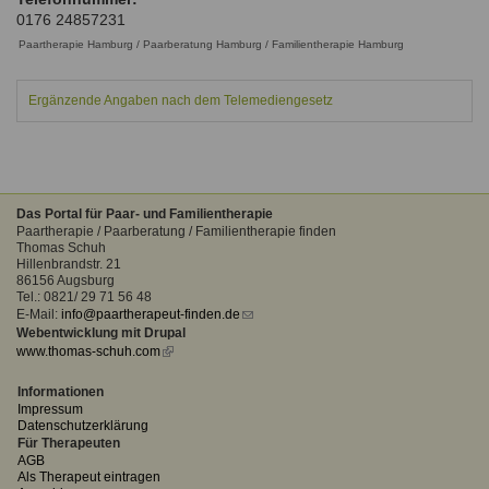
Ausbildungsinstitute
0176 24857231
Sitemap
Formular zur Registrierung
Familienthemen
Qualitätssicherung
Fortbildungen
Paartherapie Hamburg / Paarberatung Hamburg / Familientherapie Hamburg
Links
Qualität unserer Therapeuten
Information über Qualifikation
Systemischer Ansatz
Ergänzende Angaben nach dem Telemediengesetz
Liste der Fachverbände
Benutzername
*
Veranstaltungen
Seminare und Kurse
Das Portal für Paar- und Familientherapie
Passwort
*
Paartherapie / Paarberatung / Familientherapie finden
Fortbildungen
Thomas Schuh
Hillenbrandstr. 21
86156 Augsburg
vergessen?
Tel.: 0821/ 29 71 56 48
Anmelden
E-Mail:
info@paartherapeut-finden.de
(link
Webentwicklung mit Drupal
sends
www.thomas-schuh.com
(link
e-
is
mail)
external)
Informationen
Impressum
Datenschutzerklärung
Für Therapeuten
AGB
Als Therapeut eintragen