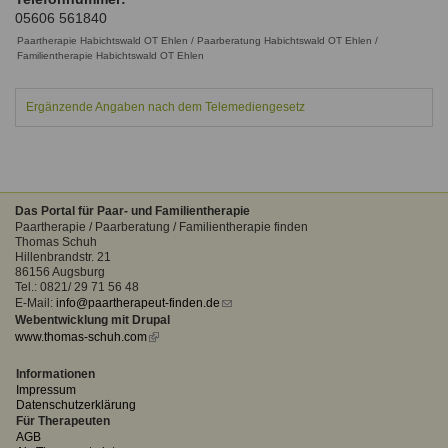
Ausbildungsinstitute
05606 561840
Sitemap
Formular zur Registrierung
Familienthemen
Qualitätssicherung
Fortbildungen
Paartherapie Habichtswald OT Ehlen / Paarberatung Habichtswald OT Ehlen /
Links
Familientherapie Habichtswald OT Ehlen
Qualität unserer Therapeuten
Information über Qualifikation
Systemischer Ansatz
Liste der Fachverbände
Ergänzende Angaben nach dem Telemediengesetz
Benutzername
*
Veranstaltungen
Seminare und Kurse
Passwort
*
Das Portal für Paar- und Familientherapie
Fortbildungen
Paartherapie / Paarberatung / Familientherapie finden
Thomas Schuh
Hillenbrandstr. 21
vergessen?
86156 Augsburg
Anmelden
Tel.: 0821/ 29 71 56 48
E-Mail:
info@paartherapeut-finden.de
(link
Webentwicklung mit Drupal
sends
www.thomas-schuh.com
(link
e-
is
mail)
external)
Informationen
Impressum
Datenschutzerklärung
Für Therapeuten
AGB