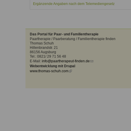
Kontakt
Angebot
Ergänzende Angaben nach dem Telemediengesetz
auf.
Therapeutenliste
nach
Zum Kontaktformular
Methode
Therapeutenliste
Das Portal für Paar- und Familientherapie
nach
Paartherapie / Paarberatung / Familientherapie finden
Themen
Thomas Schuh
Hillenbrandstr. 21
86156 Augsburg
Tel.: 0821/ 29 71 56 48
E-Mail:
info@paartherapeut-finden.de
(link
Webentwicklung mit Drupal
sends
www.thomas-schuh.com
(link
e-
is
mail)
external)