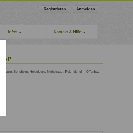
Registrieren
Anmelden
Infos
Kontakt & Hilfe
ns
Allgemeines Kontaktformular
apeut-finden.de
Hilfe & Supportanfragen
DGAP
chutzerklärung
Wir sind gerne für Sie da.
men den Schutz Ihrer Daten ernst
Problem melden
 Dieburg, Bensheim, Heidelberg, Michelstadt, Reichelsheim, Offenbach
Auch anonyme Meldung möglich
ine Geschäftsbedingungen
Formular zur Registrierung
ssum
Zum Registrierungsformular
ap