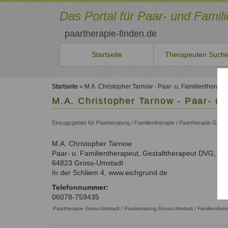
Direkt
zum
Das Portal für Paar- und Famil
Inhalt
paartherapie-finden.de
Startseite
Therapeuten Such
Sie
Therapeuten
Für
Veranstaltungen
Aus-/Fortbildung
Qualitätssicherung
Benutzername
Neuste Artikel
möchten
*
finden
neue
Startseite
» M.A. Christopher Tarnow - Paar- u. Familientherap
Seminare
Ausbildungsinstitute
Qualität
selbst
Aktuelles
Therapeuten
M.A. Christopher Tarnow - Paar- u
Therapeuten
und
unserer
Liste der Systemischen Institute
Beiträge
Persönlichkeitsentwicklung
Passwort
Suche
Konditionen
Kurse
Therapeuten
auf
Fortbildungen
*
und
Einzugsgebiet für Paarberatung / Familientherapie / Paartherapie Gro
Paar- und Familientherapeuten in Ihrer Nähe
Aktuelle Angebote
Qualitätsicherung und Kriterien.
paartherapeut-
Paarbeziehung
Aktuelle Fortbildungen
Schritte
finden.de
Therapeutenliste
Fortbildungen
Familienthemen
M.A.
Christopher
Tarnow
veröffentlichen
So können Sie sich eintragen
Information
vergessen?
nach
Für Therapeuten und Berater
Paar- u. Familientherapeut, Gestalttherapeut DVG, 
oder
über
Anmelden
Systemischer
Name
Als
64823
Gross-Umstadt
Seminare
Qualifikation
Ansatz
Therapeut
In der Schliem 4, www.eichgrund.de
ausschreiben?
Therapeutenliste
Unsere Empfehlungen zur Qualifizierung
Registrieren
Dann
nach
Telefonnummer:
Zum Registrierungsformular
Liste
nehmen
Ort
06078-759435
der
Sie
Paartherapie Gross-Umstadt / Paarberatung Gross-Umstadt / Familienther
Therapeutenliste
Fachverbände
mit
nach
uns