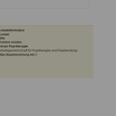
ontaktformulare
ontakt
ilfe
Problem melden
orum Paartherapie
rbeitsgemeinschaft für Paartherapie und Paarberatung
ttps://paarbeziehung.net
(link
is
external)