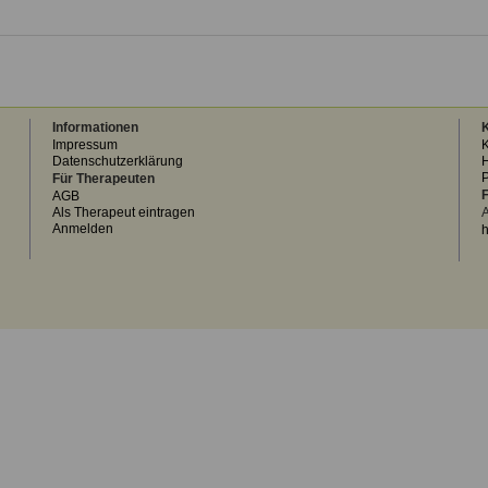
Informationen
K
Impressum
K
Datenschutzerklärung
H
Für Therapeuten
F
AGB
Als Therapeut eintragen
A
Anmelden
h