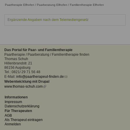
Ausbildungsinstitute
Paartherapie Ellhofen / Paarberatung Ellhofen / Familientherapie Ellhofen
Sitemap
Formular zur Registrierung
Familienthemen
Qualitätssicherung
Fortbildungen
Links
Qualität unserer Therapeuten
Ergänzende Angaben nach dem Telemediengesetz
Information über Qualifikation
Systemischer Ansatz
Liste der Fachverbände
Benutzername
*
Veranstaltungen
Das Portal für Paar- und Familientherapie
Paartherapie / Paarberatung / Familientherapie finden
Seminare und Kurse
Thomas Schuh
Passwort
*
Hillenbrandstr. 21
Fortbildungen
86156 Augsburg
Tel.: 0821/ 29 71 56 48
vergessen?
E-Mail:
info@paartherapeut-finden.de
(link
Webentwicklung mit Drupal
Anmelden
sends
www.thomas-schuh.com
(link
e-
is
mail)
external)
Informationen
Impressum
Datenschutzerklärung
Für Therapeuten
AGB
Als Therapeut eintragen
Anmelden