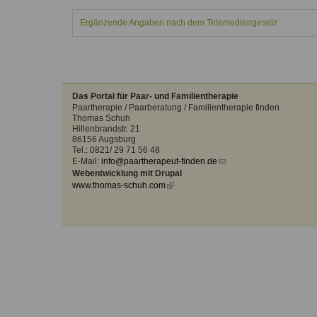
Kontakt
Angebot
auf.
Ergänzende Angaben nach dem Telemediengesetz
Therapeutenliste
nach
Zum Kontaktformular
Methode
Therapeutenliste
nach
Das Portal für Paar- und Familientherapie
Themen
Paartherapie / Paarberatung / Familientherapie finden
Thomas Schuh
Hillenbrandstr. 21
86156 Augsburg
Tel.: 0821/ 29 71 56 48
E-Mail:
info@paartherapeut-finden.de
(link
Webentwicklung mit Drupal
sends
www.thomas-schuh.com
(link
e-
is
mail)
external)