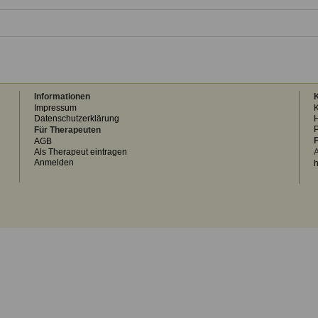
Informationen
K
Impressum
K
Datenschutzerklärung
H
Für Therapeuten
F
AGB
Als Therapeut eintragen
A
Anmelden
h