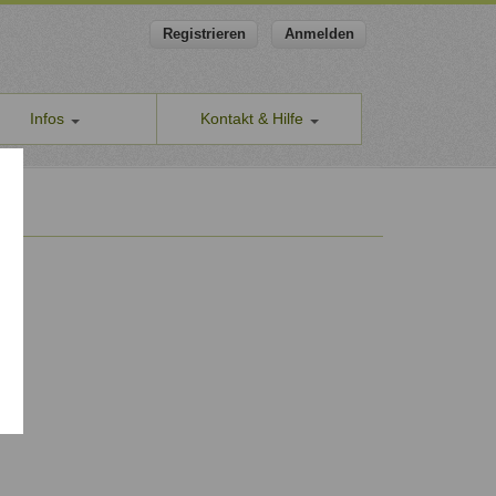
Registrieren
Anmelden
Infos
Kontakt & Hilfe
ns
Allgemeines Kontaktformular
apeut-finden.de
Hilfe & Supportanfragen
chutzerklärung
Wir sind gerne für Sie da.
men den Schutz Ihrer Daten ernst
Problem melden
Auch anonyme Meldung möglich
ine Geschäftsbedingungen
Formular zur Registrierung
ssum
Zum Registrierungsformular
ap