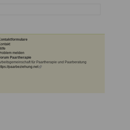
ontaktformulare
ontakt
ilfe
Problem melden
orum Paartherapie
rbeitsgemeinschaft für Paartherapie und Paarberatung
ttps://paarbeziehung.net
(link
is
external)