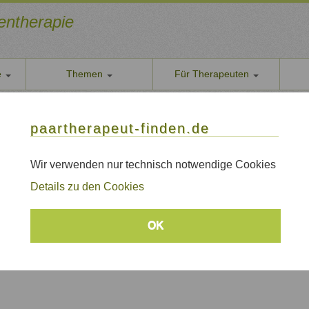
ientherapie
e
Themen
Für Therapeuten
Über u
paarther
paartherapeut-finden.de
Datens
Wir nehe
Wir verwenden nur technisch notwendige Cookies
emen, Bremen/Niedersachsen
AGB
Details zu den Cookies
Allgeme
Impre
e, Emotionsfokussierte Paartherapie
OK
Sitem
Links