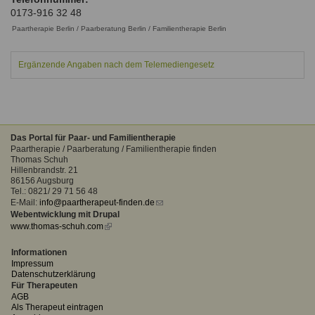
Ausbildungsinstitute
0173-916 32 48
Sitemap
Formular zur Registrierung
Familienthemen
Qualitätssicherung
Fortbildungen
Paartherapie Berlin / Paarberatung Berlin / Familientherapie Berlin
Links
Qualität unserer Therapeuten
Information über Qualifikation
Systemischer Ansatz
Ergänzende Angaben nach dem Telemediengesetz
Liste der Fachverbände
Benutzername
*
Veranstaltungen
Seminare und Kurse
Das Portal für Paar- und Familientherapie
Passwort
*
Paartherapie / Paarberatung / Familientherapie finden
Fortbildungen
Thomas Schuh
Hillenbrandstr. 21
86156 Augsburg
vergessen?
Tel.: 0821/ 29 71 56 48
Anmelden
E-Mail:
info@paartherapeut-finden.de
(link
Webentwicklung mit Drupal
sends
www.thomas-schuh.com
(link
e-
is
mail)
external)
Informationen
Impressum
Datenschutzerklärung
Für Therapeuten
AGB
Als Therapeut eintragen