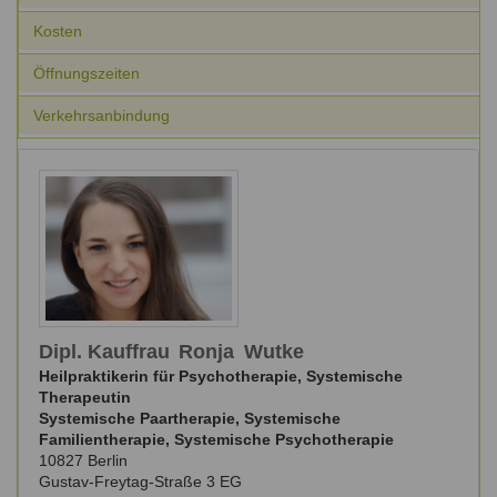
Ausbildungsinstitute
Sitemap
Kosten
Formular zur Registrierung
Familienthemen
Qualitätssicherung
Fortbildungen
Links
Qualität unserer Therapeuten
Öffnungszeiten
Information über Qualifikation
Systemischer Ansatz
Verkehrsanbindung
Liste der Fachverbände
Benutzername
*
Veranstaltungen
Seminare und Kurse
Passwort
*
Fortbildungen
vergessen?
Anmelden
Dipl. Kauffrau
Ronja
Wutke
Heilpraktikerin für Psychotherapie, Systemische
Therapeutin
Systemische Paartherapie, Systemische
Familientherapie, Systemische Psychotherapie
10827
Berlin
Gustav-Freytag-Straße 3 EG