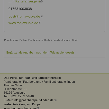
,
(in Karte anzeigen)
(link
is
017631003838
external)
post@ronjawutke.de
(link
sends
www.ronjawutke.de
(link
e-
is
mail)
external)
Paartherapie Berlin / Paarberatung Berlin / Familientherapie Berlin
Ergänzende Angaben nach dem Telemediengesetz
Das Portal für Paar- und Familientherapie
Paartherapie / Paarberatung / Familientherapie finden
Thomas Schuh
Hillenbrandstr. 21
86156 Augsburg
Tel.: 0821/ 29 71 56 48
E-Mail:
info@paartherapeut-finden.de
(link
Webentwicklung mit Drupal
sends
www.thomas-schuh.com
(link
e-