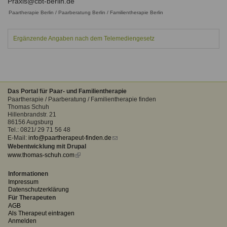
Praxis@cbt-berlin.de
Ausbildungsinstitute
Sitemap
Paartherapie Berlin / Paarberatung Berlin / Familientherapie Berlin
Formular zur Registrierung
Familienthemen
Qualitätssicherung
Fortbildungen
Links
Qualität unserer Therapeuten
Information über Qualifikation
Ergänzende Angaben nach dem Telemediengesetz
Systemischer Ansatz
Liste der Fachverbände
Benutzername
*
Veranstaltungen
Das Portal für Paar- und Familientherapie
Seminare und Kurse
Paartherapie / Paarberatung / Familientherapie finden
Passwort
*
Thomas Schuh
Fortbildungen
Hillenbrandstr. 21
86156 Augsburg
Tel.: 0821/ 29 71 56 48
vergessen?
E-Mail:
info@paartherapeut-finden.de
(link
Anmelden
Webentwicklung mit Drupal
sends
www.thomas-schuh.com
(link
e-
is
mail)
external)
Informationen
Impressum
Datenschutzerklärung
Für Therapeuten
AGB
Als Therapeut eintragen
Anmelden