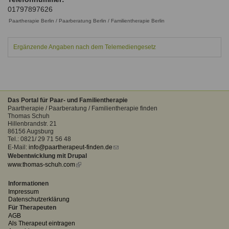
Ausbildungsinstitute
01797897626
Sitemap
Formular zur Registrierung
Familienthemen
Qualitätssicherung
Fortbildungen
Paartherapie Berlin / Paarberatung Berlin / Familientherapie Berlin
Links
Qualität unserer Therapeuten
Information über Qualifikation
Systemischer Ansatz
Ergänzende Angaben nach dem Telemediengesetz
Liste der Fachverbände
Benutzername
*
Veranstaltungen
Seminare und Kurse
Das Portal für Paar- und Familientherapie
Passwort
*
Paartherapie / Paarberatung / Familientherapie finden
Fortbildungen
Thomas Schuh
Hillenbrandstr. 21
86156 Augsburg
vergessen?
Tel.: 0821/ 29 71 56 48
Anmelden
E-Mail:
info@paartherapeut-finden.de
(link
Webentwicklung mit Drupal
sends
www.thomas-schuh.com
(link
e-
is
mail)
external)
Informationen
Impressum
Datenschutzerklärung
Für Therapeuten
AGB
Als Therapeut eintragen