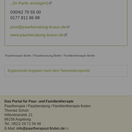
,
(in Karte anzeigen)
(link
is
030/62 70 55 00
external)
0177 811 86 88
post@paarberatung-braun.de
(link
sends
www.paarberatung-braun.de
(link
e-
is
mail)
external)
Paartherapie Berlin / Paarberatung Berlin / Familientherapie Berlin
Ergänzende Angaben nach dem Telemediengesetz
Das Portal für Paar- und Familientherapie
Paartherapie / Paarberatung / Familientherapie finden
Thomas Schuh
Hillenbrandstr. 21
86156 Augsburg
Tel.: 0821/ 29 71 56 48
E-Mail:
info@paartherapeut-finden.de
(link