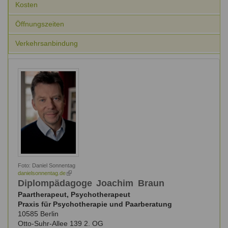
Kosten
Ausbildungsinstitute
Sitemap
Formular zur Registrierung
Familienthemen
Qualitätssicherung
Fortbildungen
Öffnungszeiten
Links
Qualität unserer Therapeuten
Information über Qualifikation
Systemischer Ansatz
Verkehrsanbindung
Liste der Fachverbände
Benutzername
*
Veranstaltungen
Seminare und Kurse
Passwort
*
Fortbildungen
vergessen?
Anmelden
Foto:
Daniel Sonnentag
danielsonnentag.de
(link
is
Diplompädagoge
Joachim
Braun
external)
Paartherapeut, Psychotherapeut
Praxis für Psychotherapie und Paarberatung
10585
Berlin
Otto-Suhr-Allee 139 2. OG