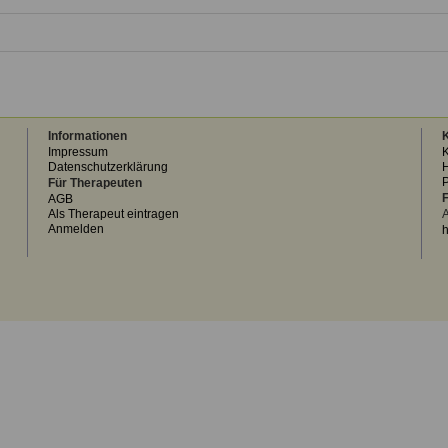
Informationen
K
Impressum
K
Datenschutzerklärung
H
Für Therapeuten
F
AGB
Als Therapeut eintragen
A
Anmelden
h