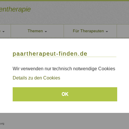
ientherapie
e
Themen
Für Therapeuten
Über u
amilientherapeut
paarther
paartherapeut-finden.de
l-, Paar- und Familientherapeut
Datens
Wir nehe
Wir verwenden nur technisch notwendige Cookies
sburg, Augsburg, München, Ulm
AGB
Details zu den Cookies
Allgeme
Impre
ruppen
OK
Sitem
Links
burg