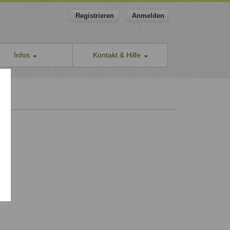
Registrieren
Anmelden
Infos
Kontakt & Hilfe
ns
Allgemeines Kontaktformular
apeut-finden.de
Hilfe & Supportanfragen
chutzerklärung
Wir sind gerne für Sie da.
men den Schutz Ihrer Daten ernst
Problem melden
Auch anonyme Meldung möglich
ine Geschäftsbedingungen
Formular zur Registrierung
ssum
Zum Registrierungsformular
ap