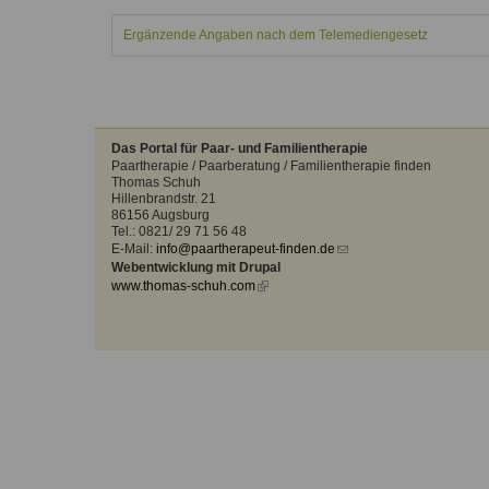
Kontakt
Angebot
auf.
Ergänzende Angaben nach dem Telemediengesetz
Therapeutenliste
nach
Zum Kontaktformular
Methode
Therapeutenliste
nach
Das Portal für Paar- und Familientherapie
Themen
Paartherapie / Paarberatung / Familientherapie finden
Thomas Schuh
Hillenbrandstr. 21
86156 Augsburg
Tel.: 0821/ 29 71 56 48
E-Mail:
info@paartherapeut-finden.de
(link
Webentwicklung mit Drupal
sends
www.thomas-schuh.com
(link
e-
is
mail)
external)