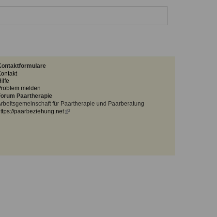
ontaktformulare
ontakt
ilfe
Problem melden
orum Paartherapie
rbeitsgemeinschaft für Paartherapie und Paarberatung
ttps://paarbeziehung.net
(link
is
external)