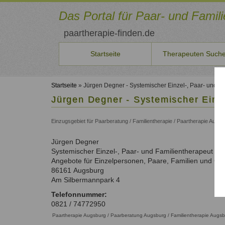
Direkt
zum
Das Portal für Paar- und Famil
Inhalt
paartherapie-finden.de
Startseite
Therapeuten Such
Sie
Therapeuten
Für
Veranstaltungen
Aus-/Fortbildung
Qualitätssicherung
Benutzername
Neuste Artikel
möchten
*
finden
neue
Startseite
» Jürgen Degner - Systemischer Einzel-, Paar- und F
Seminare
Ausbildungsinstitute
Qualität
selbst
Aktuelles
Therapeuten
Jürgen Degner - Systemischer Einze
Therapeuten
und
unserer
Liste der Systemischen Institute
Beiträge
Persönlichkeitsentwicklung
Passwort
Suche
Konditionen
Kurse
Therapeuten
auf
Fortbildungen
*
und
Einzugsgebiet für Paarberatung / Familientherapie / Paartherapie Aug
Paar- und Familientherapeuten in Ihrer Nähe
Aktuelle Angebote
Qualitätsicherung und Kriterien.
paartherapeut-
Paarbeziehung
Aktuelle Fortbildungen
Schritte
finden.de
Therapeutenliste
Fortbildungen
Familienthemen
Jürgen
Degner
veröffentlichen
So können Sie sich eintragen
Information
vergessen?
nach
Für Therapeuten und Berater
Systemischer Einzel-, Paar- und Familientherapeut
oder
über
Anmelden
Systemischer
Name
Als
Angebote für Einzelpersonen, Paare, Familien und G
Seminare
Qualifikation
Ansatz
Therapeut
86161
Augsburg
ausschreiben?
Therapeutenliste
Unsere Empfehlungen zur Qualifizierung
Registrieren
Am Silbermannpark 4
Dann
nach
Zum Registrierungsformular
Liste
nehmen
Ort
Telefonnummer:
der
Sie
0821 / 74772950
Therapeutenliste
Fachverbände
mit
Paartherapie Augsburg / Paarberatung Augsburg / Familientherapie Augs
nach
uns