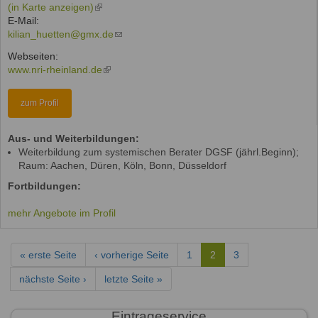
(in Karte anzeigen)
(link
E-Mail:
is
kilian_huetten@gmx.de
external)
(link
sends
Webseiten:
e-
www.nri-rheinland.de
(link
mail)
is
external)
zum Profil
Aus- und Weiterbildungen:
Weiterbildung zum systemischen Berater DGSF (jährl.Beginn);
Raum: Aachen, Düren, Köln, Bonn, Düsseldorf
Fortbildungen:
mehr Angebote im Profil
« erste Seite
‹ vorherige Seite
1
2
3
nächste Seite ›
letzte Seite »
Eintrageservice