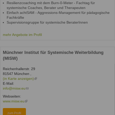
Resilienzcoaching mit dem Burn-0-Meter - Fachtag für
systemische Coaches, Berater und Therapeuten
Einfach achtSAM - Aggressions-Management für pädagogische
Fachkräfte
Supervisionsgruppe für systemische BeraterInnen
mehr Angebote im Profil
Münchner Institut für Systemische Weiterbildung
(MISW)
Reichenhallerstr. 29
81547
München
,
(in Karte anzeigen)
(link
E-Mail:
is
info@misw.eu
(link
external)
sends
Webseiten:
e-
www.misw.eu
(link
mail)
is
external)
zum Profil