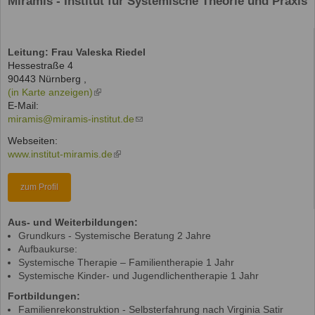
Miramis - Institut für Systemische Theorie und Praxis
Leitung: Frau Valeska Riedel
Hessestraße 4
90443
Nürnberg
,
(in Karte anzeigen)
(link
E-Mail:
is
miramis@miramis-institut.de
external)
(link
sends
Webseiten:
e-
www.institut-miramis.de
(link
mail)
is
external)
zum Profil
Aus- und Weiterbildungen:
Grundkurs - Systemische Beratung 2 Jahre
Aufbaukurse:
Systemische Therapie – Familientherapie 1 Jahr
Systemische Kinder- und Jugendlichentherapie 1 Jahr
Fortbildungen:
Familienrekonstruktion - Selbsterfahrung nach Virginia Satir