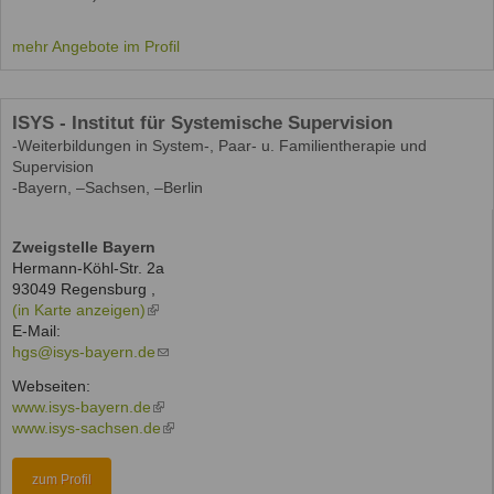
mehr Angebote im Profil
ISYS - Institut für Systemische Supervision
-Weiterbildungen in System-, Paar- u. Familientherapie und
Supervision
-Bayern, –Sachsen, –Berlin
Zweigstelle Bayern
Hermann-Köhl-Str. 2a
93049
Regensburg
,
(in Karte anzeigen)
(link
E-Mail:
is
hgs@isys-bayern.de
external)
(link
sends
Webseiten:
e-
www.isys-bayern.de
(link
mail)
www.isys-sachsen.de
is
(link
external)
is
external)
zum Profil