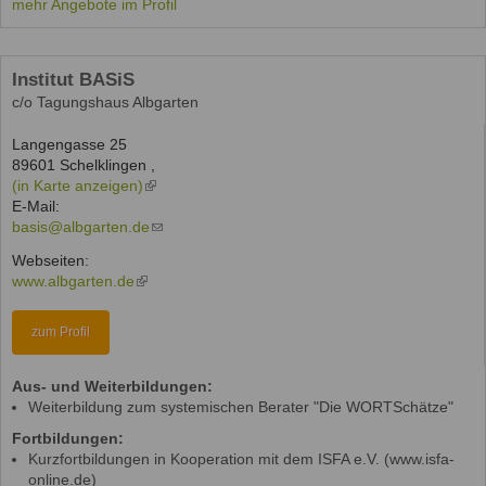
mehr Angebote im Profil
Institut BASiS
c/o Tagungshaus Albgarten
Langengasse 25
89601
Schelklingen
,
(in Karte anzeigen)
(link
E-Mail:
is
basis@albgarten.de
external)
(link
sends
Webseiten:
e-
www.albgarten.de
(link
mail)
is
external)
zum Profil
Aus- und Weiterbildungen:
Weiterbildung zum systemischen Berater "Die WORTSchätze"
Fortbildungen:
Kurzfortbildungen in Kooperation mit dem ISFA e.V. (www.isfa-
online.de)