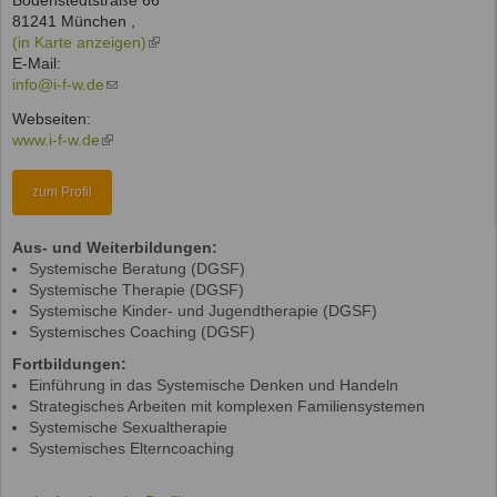
Bodenstedtstraße 66
81241
München
,
(in Karte anzeigen)
(link
E-Mail:
is
info@i-f-w.de
(link
external)
sends
Webseiten:
e-
www.i-f-w.de
(link
mail)
is
external)
zum Profil
Aus- und Weiterbildungen:
Systemische Beratung (DGSF)
Systemische Therapie (DGSF)
Systemische Kinder- und Jugendtherapie (DGSF)
Systemisches Coaching (DGSF)
Fortbildungen:
Einführung in das Systemische Denken und Handeln
Strategisches Arbeiten mit komplexen Familiensystemen
Systemische Sexualtherapie
Systemisches Elterncoaching