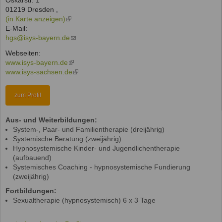
Oskarstr. 1
01219
Dresden
,
(in Karte anzeigen)
(link
E-Mail:
is
hgs@isys-bayern.de
external)
(link
sends
Webseiten:
e-
www.isys-bayern.de
(link
mail)
www.isys-sachsen.de
is
(link
external)
is
external)
zum Profil
Aus- und Weiterbildungen:
System-, Paar- und Familientherapie (dreijährig)
Systemische Beratung (zweijährig)
Hypnosystemische Kinder- und Jugendlichentherapie
(aufbauend)
Systemisches Coaching - hypnosystemische Fundierung
(zweijährig)
Fortbildungen:
Sexualtherapie (hypnosystemisch) 6 x 3 Tage