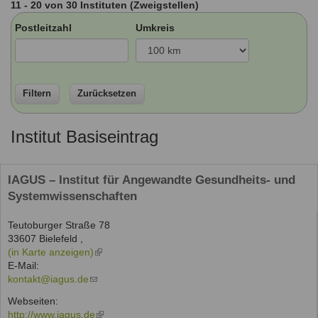
11 - 20 von 30 Instituten (Zweigstellen)
Ausbildungsinstitute
Sitemap
Formular zur Registrierung
Familienthemen
Qualitätssicherung
Postleitzahl
Umkreis
Fortbildungen
Links
Qualität unserer Therapeuten
Information über Qualifikation
Systemischer Ansatz
Liste der Fachverbände
Filtern
Zurücksetzen
Veranstaltungen
Benutzername
*
Seminare und Kurse
Institut Basiseintrag
Fortbildungen
Passwort
*
IAGUS – Institut für Angewandte Gesundheits- und
vergessen?
Systemwissenschaften
Anmelden
Teutoburger Straße 78
33607
Bielefeld
,
(in Karte anzeigen)
(link
E-Mail:
is
kontakt@iagus.de
(link
external)
sends
Webseiten:
e-
http://www.iagus.de
(link