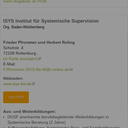
mehr Angebote im Profil
ISYS Institut für Systemische Supervision
Org. Baden-Württemberg
Frieder Pfrommer und Herbert Roling
Schuhstr. 4
72108
Rottenburg
,
(in Karte anzeigen)
(link
E-Mail:
is
F.Pfrommer-ISYS-Ba-W@t-online.de
external)
(link
sends
Webseiten:
e-
www.isys-bw.de
(link
mail)
is
external)
zum Profil
Aus- und Weiterbildungen:
DGSF anerkannte berufsbegleitende Weiterbildungen in
Systemische Beratung (2 Jahre)
Aufbauweiterbildung: Systemische Paar- und Familientherapie