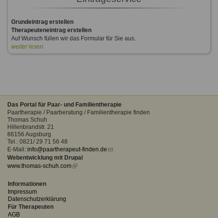
Grundeintrag erstellen
Therapeuteneintrag erstellen
Auf Wunsch füllen wir das Formular für Sie aus.
weiter lesen
Das Portal für Paar- und Familientherapie
Paartherapie / Paarberatung / Familientherapie finden
Thomas Schuh
Hillenbrandstr. 21
86156 Augsburg
Tel.: 0821/ 29 71 56 48
E-Mail:
info@paartherapeut-finden.de
(link
Webentwicklung mit Drupal
sends
www.thomas-schuh.com
(link
e-
is
mail)
external)
Informationen
Impressum
Datenschutzerklärung
Für Therapeuten
AGB