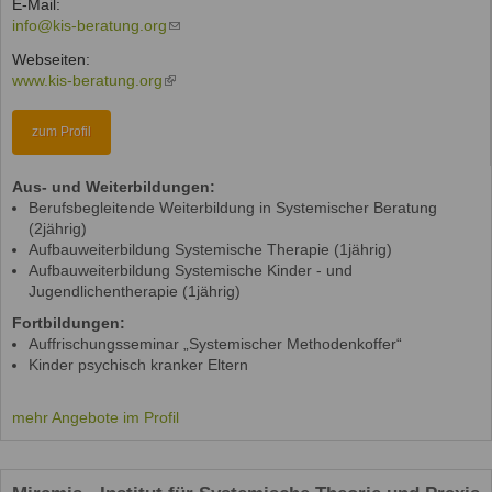
E-Mail:
is
info@kis-beratung.org
external)
(link
sends
Webseiten:
e-
www.kis-beratung.org
(link
mail)
is
external)
zum Profil
Aus- und Weiterbildungen:
Berufsbegleitende Weiterbildung in Systemischer Beratung
(2jährig)
Aufbauweiterbildung Systemische Therapie (1jährig)
Aufbauweiterbildung Systemische Kinder - und
Jugendlichentherapie (1jährig)
Fortbildungen:
Auffrischungsseminar „Systemischer Methodenkoffer“
Kinder psychisch kranker Eltern
mehr Angebote im Profil