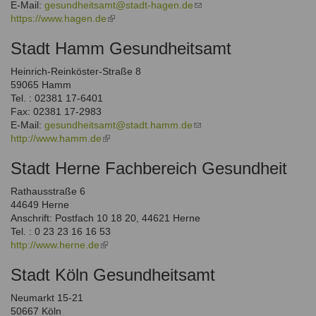
E-Mail:
gesundheitsamt@stadt-hagen.de
(link
https://www.hagen.de
(link
sends
is
e-
Stadt Hamm Gesundheitsamt
external)
mail)
Heinrich-Reinköster-Straße 8
59065 Hamm
Tel. : 02381 17-6401
Fax: 02381 17-2983
E-Mail:
gesundheitsamt@stadt.hamm.de
(link
http://www.hamm.de
(link
sends
is
e-
Stadt Herne Fachbereich Gesundheit
external)
mail)
Rathausstraße 6
44649 Herne
Anschrift: Postfach 10 18 20, 44621 Herne
Tel. : 0 23 23 16 16 53
http://www.herne.de
(link
is
Stadt Köln Gesundheitsamt
external)
Neumarkt 15-21
50667 Köln