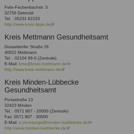
Felix-Fechenbachstr. 5
32756 Detmold
Tel. : 05231 62233
http://www.kreis-lippe.de
(link
is
Kreis Mettmann Gesundheitsamt
external)
Düsseldorfer Straße 26
40822 Mettmann
Tel. : 02104 99-0 (Zentrale)
E-Mail:
kme@kreis-mettmann.de
(link
http://www.kreis-mettmann.de
(link
sends
is
e-
Kreis Minden-Lübbecke
external)
mail)
Gesundheitsamt
Portastraße 13
32423 Minden
Tel. : 0571 807 - 20000 (Zentrale)
Fax: 0571 807 - 30000
E-Mail:
s.ohnesorge@minden-luebbecke.de
(link
http://www.minden-luebbecke.de
(link
sends
is
e-