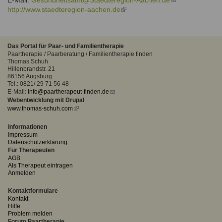
E-Mail:
Gesundheitsamt@Staedteregion-Aachen.de
(link
http://www.staedteregion-aachen.de
(link
sends
is
e-
external)
mail)
Das Portal für Paar- und Familientherapie
Paartherapie / Paarberatung / Familientherapie finden
Thomas Schuh
Hillenbrandstr. 21
86156 Augsburg
Tel.: 0821/ 29 71 56 48
E-Mail:
info@paartherapeut-finden.de
(link
Webentwicklung mit Drupal
sends
www.thomas-schuh.com
(link
e-
is
mail)
external)
Informationen
Impressum
Datenschutzerklärung
Für Therapeuten
AGB
Als Therapeut eintragen
Anmelden
Kontaktformulare
Kontakt
Hilfe
Problem melden
Forum Paartherapie