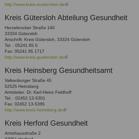
http://www.kreis-euskirchen.de
(link
is
Kreis Gütersloh Abteilung Gesundheit
external)
Herzebrocker Straße 140
33334 Gütersloh
Anschrift: Kreis Gütersloh, 33324 Gütersloh
Tel. : 05241 85 0
Fax: 05241 85 1717
http://www.kreis-guetersloh.de
(link
is
Kreis Heinsberg Gesundheitsamt
external)
Valkenburger Straße 45
52525 Heinsberg
Amtsleiter: Dr. Karl-Heinz Feldhoff
Tel. : 02452 13-5301
Fax: 02452 13-5395
http://www.kreis-heinsberg.de
(link
is
Kreis Herford Gesundheit
external)
Amtshausstraße 2