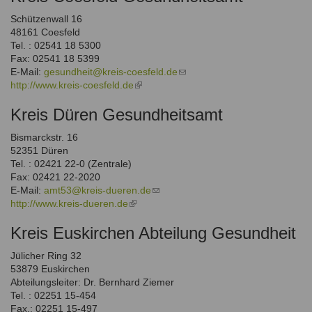
Schützenwall 16
48161 Coesfeld
Tel. : 02541 18 5300
Fax: 02541 18 5399
E-Mail:
gesundheit@kreis-coesfeld.de
(link
http://www.kreis-coesfeld.de
(link
sends
is
e-
Kreis Düren Gesundheitsamt
external)
mail)
Bismarckstr. 16
52351 Düren
Tel. : 02421 22-0 (Zentrale)
Fax: 02421 22-2020
E-Mail:
amt53@kreis-dueren.de
(link
http://www.kreis-dueren.de
(link
sends
is
e-
Kreis Euskirchen Abteilung Gesundheit
external)
mail)
Jülicher Ring 32
53879 Euskirchen
Abteilungsleiter: Dr. Bernhard Ziemer
Tel. : 02251 15-454
Fax.: 02251 15-497