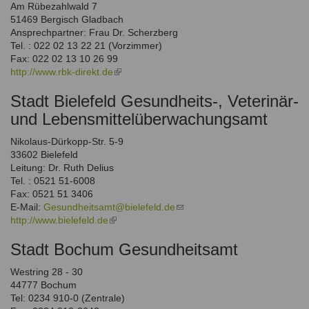
Am Rübezahlwald 7
51469 Bergisch Gladbach
Ansprechpartner: Frau Dr. Scherzberg
Tel. : 022 02 13 22 21 (Vorzimmer)
Fax: 022 02 13 10 26 99
http://www.rbk-direkt.de
(link
is
Stadt Bielefeld Gesundheits-, Veterinär-
external)
und Lebensmittelüberwachungsamt
Nikolaus-Dürkopp-Str. 5-9
33602 Bielefeld
Leitung: Dr. Ruth Delius
Tel. : 0521 51-6008
Fax: 0521 51 3406
E-Mail:
Gesundheitsamt@bielefeld.de
(link
http://www.bielefeld.de
(link
sends
is
e-
Stadt Bochum Gesundheitsamt
external)
mail)
Westring 28 - 30
44777 Bochum
Tel: 0234 910-0 (Zentrale)