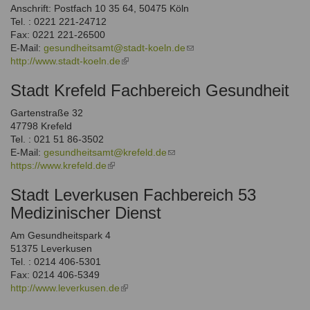
Anschrift: Postfach 10 35 64, 50475 Köln
Tel. : 0221 221-24712
Fax: 0221 221-26500
E-Mail:
gesundheitsamt@stadt-koeln.de
(link
http://www.stadt-koeln.de
(link
sends
is
e-
Stadt Krefeld Fachbereich Gesundheit
external)
mail)
Gartenstraße 32
47798 Krefeld
Tel. : 021 51 86-3502
E-Mail:
gesundheitsamt@krefeld.de
(link
https://www.krefeld.de
(link
sends
is
e-
Stadt Leverkusen Fachbereich 53
external)
mail)
Medizinischer Dienst
Am Gesundheitspark 4
51375 Leverkusen
Tel. : 0214 406-5301
Fax: 0214 406-5349
http://www.leverkusen.de
(link
is