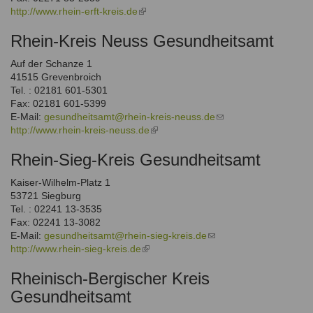
http://www.rhein-erft-kreis.de
(link
is
Rhein-Kreis Neuss Gesundheitsamt
external)
Auf der Schanze 1
41515 Grevenbroich
Tel. : 02181 601-5301
Fax: 02181 601-5399
E-Mail:
gesundheitsamt@rhein-kreis-neuss.de
(link
http://www.rhein-kreis-neuss.de
(link
sends
is
e-
Rhein-Sieg-Kreis Gesundheitsamt
external)
mail)
Kaiser-Wilhelm-Platz 1
53721 Siegburg
Tel. : 02241 13-3535
Fax: 02241 13-3082
E-Mail:
gesundheitsamt@rhein-sieg-kreis.de
(link
http://www.rhein-sieg-kreis.de
(link
sends
is
e-
Rheinisch-Bergischer Kreis
external)
mail)
Gesundheitsamt