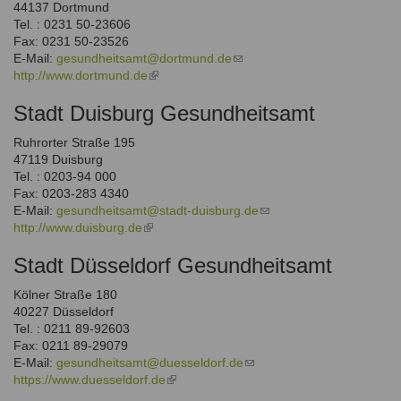
44137 Dortmund
Tel. : 0231 50-23606
Fax: 0231 50-23526
E-Mail:
gesundheitsamt@dortmund.de
(link
http://www.dortmund.de
(link
sends
is
e-
Stadt Duisburg Gesundheitsamt
external)
mail)
Ruhrorter Straße 195
47119 Duisburg
Tel. : 0203-94 000
Fax: 0203-283 4340
E-Mail:
gesundheitsamt@stadt-duisburg.de
(link
http://www.duisburg.de
(link
sends
is
e-
Stadt Düsseldorf Gesundheitsamt
external)
mail)
Kölner Straße 180
40227 Düsseldorf
Tel. : 0211 89-92603
Fax: 0211 89-29079
E-Mail:
gesundheitsamt@duesseldorf.de
(link
https://www.duesseldorf.de
(link
sends
is
e-