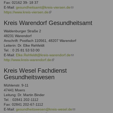
Fax: 02162 39- 18 37
E-Mail:
gesundheitsamt@kreis-viersen.de
(link
https://www.kreis-viersen.de
(link
sends
is
e-
Kreis Warendorf Gesundheitsamt
external)
mail)
Waldenburger Straße 2
48231 Warendorf
Anschrift: Postfach 110561, 48207 Warendorf
Leiterin: Dr. Elke Rehfeldt
Tel. : 0 25 81 53 53 00
E-Mail:
Elke.Rehfeldt@kreis-warendorf.de
(link
http://www.kreis-warendorf.de
(link
sends
is
e-
Kreis Wesel Fachdienst
external)
mail)
Gesundheitswesen
Mühlenstr. 9-11
47441 Moers
Leitung: Dr. Martin Binder
Tel. : 02841 202-1112
Fax: 02841 202-67-1112
E-Mail:
gesundheitswesen@kreis-wesel.de
(link