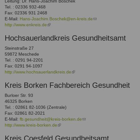
Leitung: Dr. Hans-Joachim Boschek
Ausbildungsinstitute
Tel. : 02336 932-468
Sitemap
Formular zur Registrierung
Familienthemen
Qualitätssicherung
Fax: 02336 931 2468
Fortbildungen
Links
E-Mail:
Hans-Joachim.Boschek@en-kreis.de
(link
Qualität unserer Therapeuten
Information über Qualifikation
http://www.enkreis.de
(link
sends
Systemischer Ansatz
is
e-
Liste der Fachverbände
Hochsauerlandkreis Gesundheitsamt
external)
mail)
Veranstaltungen
Steinstraße 27
Benutzername
*
Seminare und Kurse
59872 Meschede
Tel. : 0291 94-2201
Fortbildungen
Passwort
*
Fax: 0291 94-1097
http://www.hochsauerlandkreis.de
(link
is
vergessen?
Kreis Borken Fachbereich Gesundheit
external)
Anmelden
Burloer Str. 93
46325 Borken
Tel. : 02861 82-1036 (Zentrale)
Fax: 02861 82-2021
E-Mail:
fb.gesundheit@kreis-borken.de
(link
http://www.kreis-borken.de
(link
sends
is
e-
Kreis Coesfeld Gesundheitsamt
external)
mail)