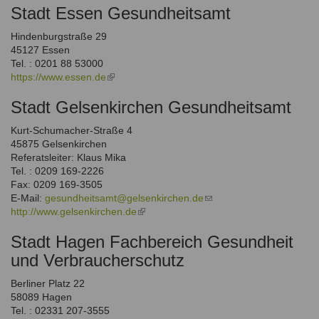
Stadt Essen Gesundheitsamt
external)
mail)
Hindenburgstraße 29
45127 Essen
Tel. : 0201 88 53000
https://www.essen.de
(link
is
Stadt Gelsenkirchen Gesundheitsamt
external)
Kurt-Schumacher-Straße 4
45875 Gelsenkirchen
Referatsleiter: Klaus Mika
Tel. : 0209 169-2226
Fax: 0209 169-3505
E-Mail:
gesundheitsamt@gelsenkirchen.de
(link
http://www.gelsenkirchen.de
(link
sends
is
e-
Stadt Hagen Fachbereich Gesundheit
external)
mail)
und Verbraucherschutz
Berliner Platz 22
58089 Hagen
Tel. : 02331 207-3555