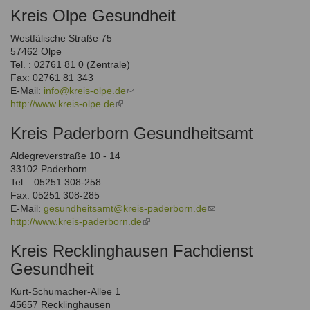
Kreis Olpe Gesundheit
external)
mail)
Westfälische Straße 75
57462 Olpe
Tel. : 02761 81 0 (Zentrale)
Fax: 02761 81 343
E-Mail:
info@kreis-olpe.de
(link
http://www.kreis-olpe.de
(link
sends
is
e-
Kreis Paderborn Gesundheitsamt
external)
mail)
Aldegreverstraße 10 - 14
33102 Paderborn
Tel. : 05251 308-258
Fax: 05251 308-285
E-Mail:
gesundheitsamt@kreis-paderborn.de
(link
http://www.kreis-paderborn.de
(link
sends
is
e-
Kreis Recklinghausen Fachdienst
external)
mail)
Gesundheit
Kurt-Schumacher-Allee 1
45657 Recklinghausen