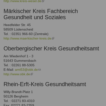
http://www.kreis-wesel.de
(link
sends
is
e-
Märkischer Kreis Fachbereich
external)
mail)
Gesundheit und Soziales
Heedfelder Str. 45
58509 Lüdenscheid
Tel. : 02351 966-60 (Zentrale)
http://www.maerkischer-kreis.de
(link
is
Oberbergischer Kreis Gesundheitsamt
external)
Am Wiedenhof 1 - 3
51643 Gummersbach
Tel. : 02261 88-5305
E-Mail:
amt53@obk.de
(link
http://www.obk.de
(link
sends
is
e-
Rhein-Erft-Kreis Gesundheitsamt
external)
mail)
Willy-Brandt-Platz 1
50126 Bergheim
Tel. : 02271 83-4310
Fax: 02271 83-2359