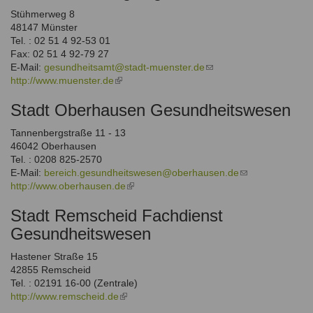
Stühmerweg 8
48147 Münster
Tel. : 02 51 4 92-53 01
Fax: 02 51 4 92-79 27
E-Mail:
gesundheitsamt@stadt-muenster.de
(link
http://www.muenster.de
(link
sends
is
e-
Stadt Oberhausen Gesundheitswesen
external)
mail)
Tannenbergstraße 11 - 13
46042 Oberhausen
Tel. : 0208 825-2570
E-Mail:
bereich.gesundheitswesen@oberhausen.de
(link
http://www.oberhausen.de
(link
sends
is
e-
Stadt Remscheid Fachdienst
external)
mail)
Gesundheitswesen
Hastener Straße 15
42855 Remscheid
Tel. : 02191 16-00 (Zentrale)
http://www.remscheid.de
(link
is