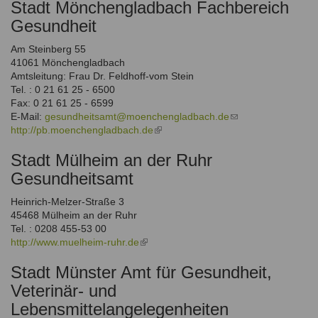
Stadt Mönchengladbach Fachbereich
external)
Gesundheit
Am Steinberg 55
41061 Mönchengladbach
Amtsleitung: Frau Dr. Feldhoff-vom Stein
Tel. : 0 21 61 25 - 6500
Fax: 0 21 61 25 - 6599
E-Mail:
gesundheitsamt@moenchengladbach.de
(link
http://pb.moenchengladbach.de
(link
sends
is
e-
Stadt Mülheim an der Ruhr
external)
mail)
Gesundheitsamt
Heinrich-Melzer-Straße 3
45468 Mülheim an der Ruhr
Tel. : 0208 455-53 00
http://www.muelheim-ruhr.de
(link
is
Stadt Münster Amt für Gesundheit,
external)
Veterinär- und
Lebensmittelangelegenheiten