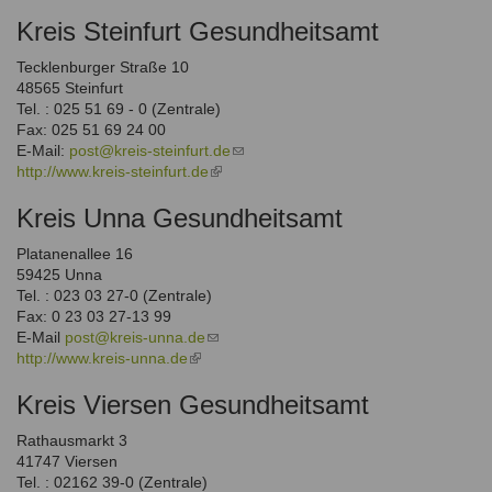
is
e-
Kreis Steinfurt Gesundheitsamt
external)
mail)
Tecklenburger Straße 10
48565 Steinfurt
Tel. : 025 51 69 - 0 (Zentrale)
Fax: 025 51 69 24 00
E-Mail:
post@kreis-steinfurt.de
(link
http://www.kreis-steinfurt.de
(link
sends
is
e-
Kreis Unna Gesundheitsamt
external)
mail)
Platanenallee 16
59425 Unna
Tel. : 023 03 27-0 (Zentrale)
Fax: 0 23 03 27-13 99
E-Mail
post@kreis-unna.de
(link
http://www.kreis-unna.de
(link
sends
is
e-
Kreis Viersen Gesundheitsamt
external)
mail)
Rathausmarkt 3
41747 Viersen
Tel. : 02162 39-0 (Zentrale)