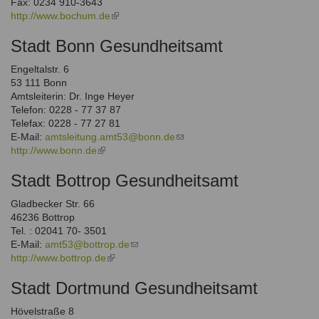
Fax: 0234 910-3643
http://www.bochum.de
(link
is
Stadt Bonn Gesundheitsamt
external)
Engeltalstr. 6
53 111 Bonn
Amtsleiterin: Dr. Inge Heyer
Telefon: 0228 - 77 37 87
Telefax: 0228 - 77 27 81
E-Mail:
amtsleitung.amt53@bonn.de
(link
http://www.bonn.de
(link
sends
is
e-
Stadt Bottrop Gesundheitsamt
external)
mail)
Gladbecker Str. 66
46236 Bottrop
Tel. : 02041 70- 3501
E-Mail:
amt53@bottrop.de
(link
http://www.bottrop.de
(link
sends
is
e-
Stadt Dortmund Gesundheitsamt
external)
mail)
Hövelstraße 8