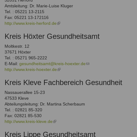
32051 Herford
Amtsleitung: Dr. Marie-Luise Kluger
Tel. : 05221 13-2115
Fax: 05221 13-172116
http://www.kreis-herford.de
(link
is
Kreis Höxter Gesundheitsamt
external)
Moltkestr. 12
37671 Höxter
Tel. : 05271 965-2222
E-Mail:
gesundheitsamt@kreis-hoexter.de
(link
http://www.kreis-hoexter.de
(link
sends
is
e-
Kreis Kleve Fachbereich Gesundheit
external)
mail)
Nassauerallee 15-23
47533 Kleve
Abteilungsleitung: Dr. Martina Scherbaum
Tel. : 02821 85-320
Fax: 02821 85-530
http://www.kreis-kleve.de
(link
is
Kreis Lippe Gesundheitsamt
external)