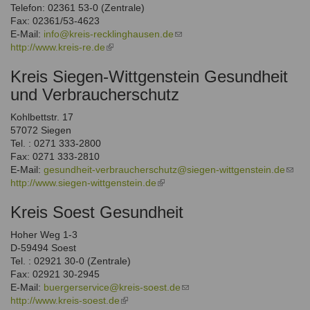
Telefon: 02361 53-0 (Zentrale)
Fax: 02361/53-4623
E-Mail:
info@kreis-recklinghausen.de
(link
http://www.kreis-re.de
(link
sends
is
e-
Kreis Siegen-Wittgenstein Gesundheit
external)
mail)
und Verbraucherschutz
Kohlbettstr. 17
57072 Siegen
Tel. : 0271 333-2800
Fax: 0271 333-2810
E-Mail:
gesundheit-verbraucherschutz@siegen-wittgenstein.de
(link
http://www.siegen-wittgenstein.de
(link
send
is
e-
Kreis Soest Gesundheit
external)
mail)
Hoher Weg 1-3
D-59494 Soest
Tel. : 02921 30-0 (Zentrale)
Fax: 02921 30-2945
E-Mail:
buergerservice@kreis-soest.de
(link
http://www.kreis-soest.de
(link
sends