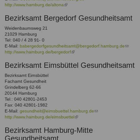
Ausbildungsinstitute
http://www.hamburg.de/altona
(link
sends
Sitemap
Formular zur Registrierung
Familienthemen
Qualitätssicherung
is
e-
Fortbildungen
Bezirksamt Bergedorf Gesundheitsamt
external)
mail)
Links
Qualität unserer Therapeuten
Information über Qualifikation
Systemischer Ansatz
Weidenbaumsweg 21
Liste der Fachverbände
21029 Hamburg
Tel: 040 / 4 28 91- 0
Veranstaltungen
E-Mail:
babergedorfgesundheitsamt@bergedorf.hamburg.de
(link
Benutzername
*
http://www.hamburg.de/bergedorf
(link
sends
Seminare und Kurse
is
e-
Bezirksamt Eimsbüttel Gesundheitsamt
Fortbildungen
external)
mail)
Passwort
*
Bezirksamt Eimsbüttel
vergessen?
Fachamt Gesundheit
Grindelberg 62-66
Anmelden
20144 Hamburg
Tel.: 040 42801-2453
Fax: 040 42801-1982
E-Mail:
gesundheit@eimsbuettel.hamburg.de
(link
http://www.hamburg.de/eimsbuettel
(link
sends
is
e-
Bezirksamt Hamburg-Mitte
external)
mail)
Gesundheitsamt