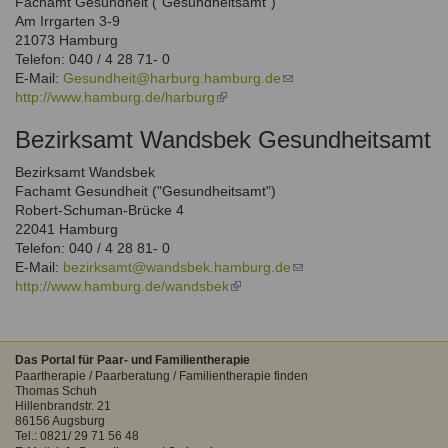
Fachamt Gesundheit ("Gesundheitsamt")
Am Irrgarten 3-9
21073 Hamburg
Telefon: 040 / 4 28 71- 0
E-Mail:
Gesundheit@harburg.hamburg.de
(link
http://www.hamburg.de/harburg
(link
sends
is
e-
Bezirksamt Wandsbek Gesundheitsamt
external)
mail)
Bezirksamt Wandsbek
Fachamt Gesundheit ("Gesundheitsamt")
Robert-Schuman-Brücke 4
22041 Hamburg
Telefon: 040 / 4 28 81- 0
E-Mail:
bezirksamt@wandsbek.hamburg.de
(link
http://www.hamburg.de/wandsbek
(link
sends
is
e-
external)
mail)
Das Portal für Paar- und Familientherapie
Paartherapie / Paarberatung / Familientherapie finden
Thomas Schuh
Hillenbrandstr. 21
86156 Augsburg
Tel.: 0821/ 29 71 56 48