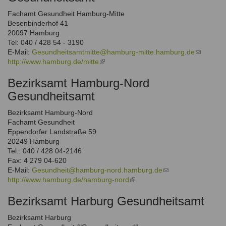
Fachamt Gesundheit Hamburg-Mitte
Besenbinderhof 41
20097 Hamburg
Tel: 040 / 428 54 - 3190
E-Mail:
Gesundheitsamtmitte@hamburg-mitte.hamburg.de
(link
http://www.hamburg.de/mitte
(link
sends
is
e-
Bezirksamt Hamburg-Nord
external)
mail)
Gesundheitsamt
Bezirksamt Hamburg-Nord
Fachamt Gesundheit
Eppendorfer Landstraße 59
20249 Hamburg
Tel.: 040 / 428 04-2146
Fax: 4 279 04-620
E-Mail:
Gesundheit@hamburg-nord.hamburg.de
(link
http://www.hamburg.de/hamburg-nord
(link
sends
is
e-
Bezirksamt Harburg Gesundheitsamt
external)
mail)
Bezirksamt Harburg