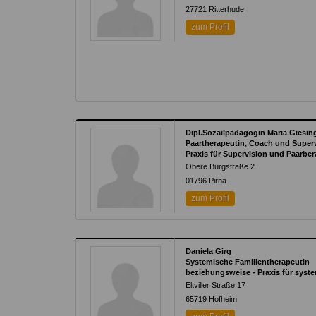
27721
Ritterhude
zum Profil
Dipl.Sozailpädagogin Maria Giesin
Paartherapeutin, Coach und Superv
Praxis für Supervision und Paarbe
Obere Burgstraße 2
01796
Pirna
zum Profil
Daniela Girg
Systemische Familientherapeutin
beziehungsweise - Praxis für syst
Eltviller Straße 17
65719
Hofheim