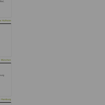
ftel,
ie Hofheim
ie München
burg
ie Hamburg