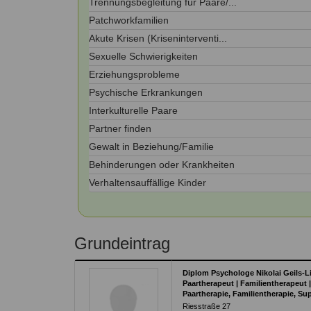
Trennungsbegleitung für Paare/...
Kontakt
Angebot
auf.
Patchworkfamilien
Therapeutenliste
Akute Krisen (Kriseninterventi...
nach
Zum Kontaktformular
Methode
Sexuelle Schwierigkeiten
Erziehungsprobleme
Therapeutenliste
nach
Psychische Erkrankungen
Themen
Interkulturelle Paare
Partner finden
Gewalt in Beziehung/Familie
Behinderungen oder Krankheiten
Verhaltensauffällige Kinder
Grundeintrag
Diplom Psychologe Nikolai Geils-
Paartherapeut | Familientherapeut 
Paartherapie, Familientherapie, Su
Riesstraße 27