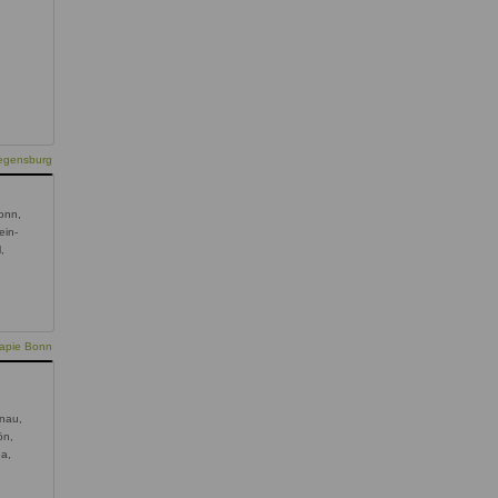
Regensburg
onn,
ein-
,
rapie Bonn
enau,
ön,
da,