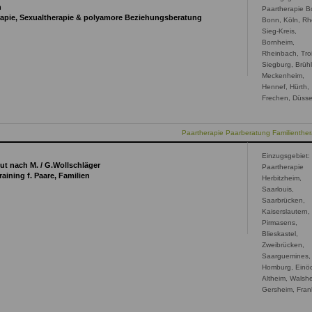
n
Paartherapie B
erapie, Sexualtherapie & polyamore Beziehungsberatung
Bonn, Köln, Rh
Sieg-Kreis,
Bornheim,
Rheinbach, Troi
Siegburg, Brühl
Meckenheim,
Hennef, Hürth,
Frechen, Düsse
Paartherapie Paarberatung Familienthe
Einzugsgebiet:
ut nach M. / G.Wollschläger
Paartherapie
ining f. Paare, Familien
Herbitzheim,
Saarlouis,
Saarbrücken,
Kaiserslautern,
Pirmasens,
Blieskastel,
Zweibrücken,
Saarguemines,
Homburg, Einö
Altheim, Walsh
Gersheim, Fran