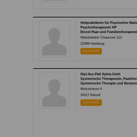
Heilpraktikerin für Psychother M
Psychotherapeutin HP
Einzel-Paar-und Familientherapeut
Wandsbeker Chaussee 113
22089
Hamburg
zum Profil
Dipl.Soz.Päd Sylvia Güth
Systemische Therapeutin, Paarther
Systemische Therapie und Beratung
Motzstrasse 4
34117
Kassel
zum Profil