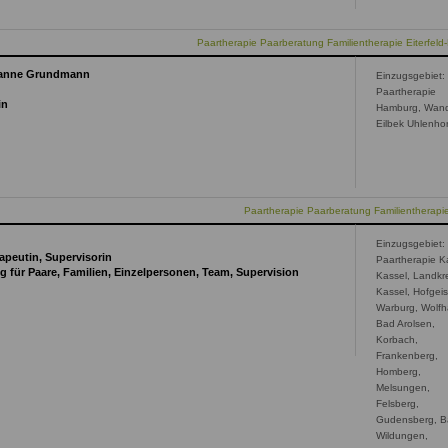
Paartherapie Paarberatung Familientherapie Eiterfel
arianne Grundmann
Einzugsgebiet:
Paartherapie
in
Hamburg, Wan
Eilbek Uhlenhor
Paartherapie Paarberatung Familientherap
Einzugsgebiet:
apeutin, Supervisorin
Paartherapie K
 für Paare, Familien, Einzelpersonen, Team, Supervision
Kassel, Landkr
Kassel, Hofgei
Warburg, Wolf
Bad Arolsen,
Korbach,
Frankenberg,
Homberg,
Melsungen,
Felsberg,
Gudensberg, 
Wildungen,