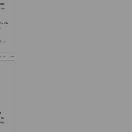
onn,
ein-
sdorf,
,
ldorf
rapie Bonn
d,
eim,
kfurt