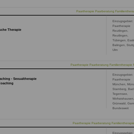
Paartherapie Paarberatung Familienthera
Einzugsgebiet:
Paartherapie
sche Therapie
Reutlingen,
Reutlingen,
Tübingen, Essl
Balingen, Stutt
Ulm
Paartherapie Paarberatung Familientherapie 
Einzugsgebiet:
aching - Sexualtherapie
Paartherapie
 Coaching
München, Mün
Starnberg, Bad
Tegernsee,
Wofratshausen
Grünwald, Garm
Bundesweit
Paartherapie Paarberatung Familientherap
Einzugsgebiet: