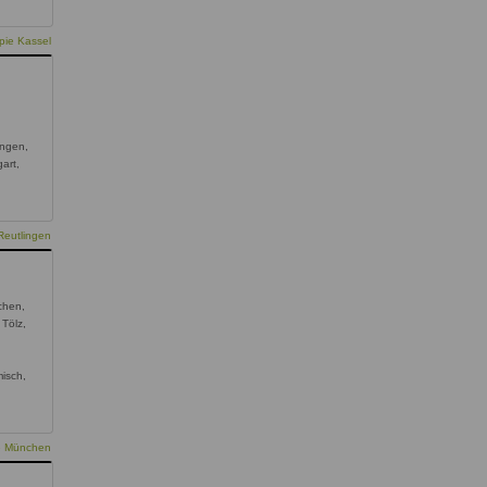
pie Kassel
ingen,
gart,
Reutlingen
chen,
 Tölz,
,
isch,
ie München