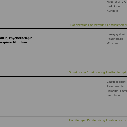
Hattersheim, Kri
Bad Soden,
Kelkheim
Paartherapie Paarberatung Familientherap
Einzugsgebiet:
dizin, Psychotherapie
Paartherapie
herapie in München
München,
Paartherapie Paarberatung Familientherap
Einzugsgebiet:
Paartherapie
Hamburg, Ham
und Umland
Paartherapie Paarberatung Familientherap