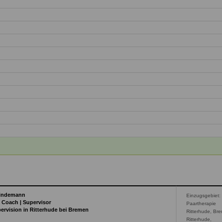
Lindemann
Einzugsgebiet:
| Coach | Supervisor
Paartherapie
pervision in Ritterhude bei Bremen
Ritterhude, Br
Ritterhude,