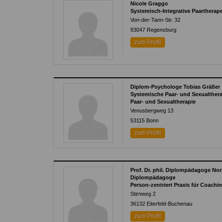
Nicole Graggo
Systemisch-Integrative Paartherape
Von-der-Tann-Str. 32
93047
Regensburg
zum Profil
Diplom-Psychologe Tobias Gräßer
Systemische Paar- und Sexualther
Paar- und Sexualtherapie
Venusbergweg 13
53115
Bonn
zum Profil
Prof. Dr. phil. Diplompädagoge No
Diplompädagoge
Person-zentriert Praxis für Coach
Stirnweg 2
36132
Eiterfeld-Buchenau
zum Profil