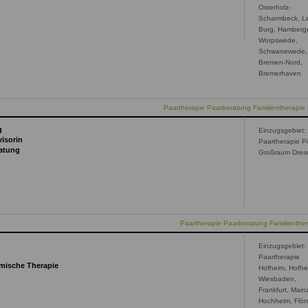
Osterholz-
Scharmbeck, L
Burg, Hamberg
Worpswede,
Schwanewede,
Bremen-Nord,
Bremerhaven
Paartherapie Paarberatung Familientherapie 
g
Einzugsgebiet:
isorin
Paartherapie Pi
ratung
Großraum Dres
Paartherapie Paarberatung Familienther
Einzugsgebiet:
Paartherapie
emische Therapie
Hofheim, Hofhe
Wiesbaden,
Frankfurt, Main
Hochheim, Flör