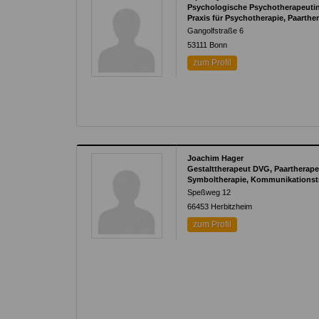
Psychologische Psychotherapeuti
Praxis für Psychotherapie, Paarth
Gangolfstraße 6
53111
Bonn
zum Profil
Joachim Hager
Gestalttherapeut DVG, Paartherape
Symboltherapie, Kommunikationstra
Speßweg 12
66453
Herbitzheim
zum Profil