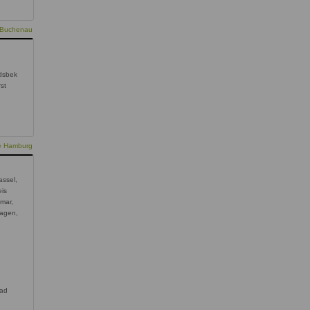
d-Buchenau
dsbek
st
ie Hamburg
assel,
eis
smar,
hagen,
Bad