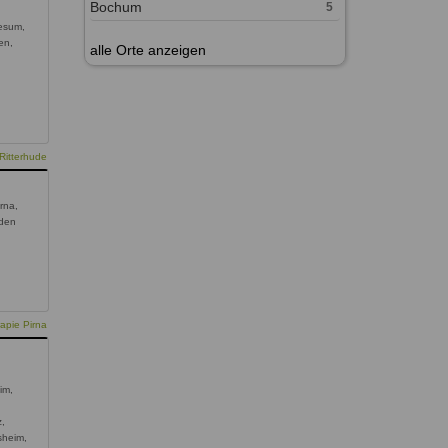
Bochum
5
esum,
en,
alle Orte anzeigen
Ritterhude
rna,
den
apie Pirna
im,
z,
sheim,