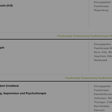
Einzugsgebiet:
utin (HJI)
Paartherapie
Regensburg,
Paartherapie Paarberatung Familientherapie 
Einzugsgebiet:
apie
Paartherapie B
Bonn, Köln, Rh
Sieg-Kreis, Eifel
Westerwald
Paartherapie Paarberatung Familienthe
rbert Groddeck
Einzugsgebiet:
Paartherapie
ing, Supervision und Psychotherapie
Eiterfeld-Buch
Osthessen, Rh
Thüringen, Ful
Bad Hersfeld,
Eisenach