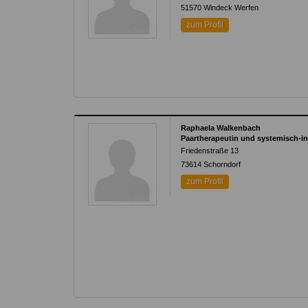
51570
Windeck Werfen
zum Profil
Raphaela Walkenbach
Paartherapeutin und systemisch-int
Friedenstraße 13
73614
Schorndorf
zum Profil