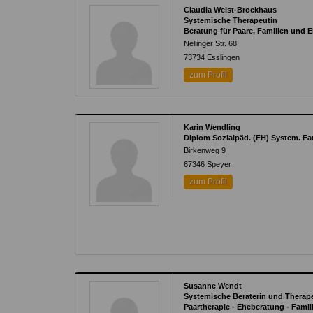
Claudia Weist-Brockhaus
Systemische Therapeutin
Beratung für Paare, Familien und 
Nellinger Str. 68
73734
Esslingen
zum Profil
Karin Wendling
Diplom Sozialpäd. (FH) System. Fa
Birkenweg 9
67346
Speyer
zum Profil
Susanne Wendt
Systemische Beraterin und Therap
Paartherapie - Eheberatung - Famil