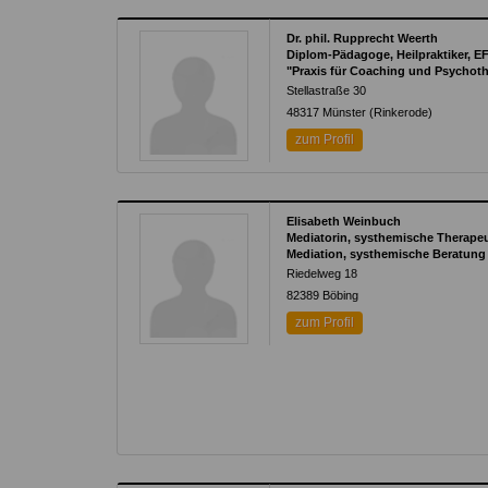
Dr. phil. Rupprecht Weerth
Diplom-Pädagoge, Heilpraktiker, E
"Praxis für Coaching und Psychoth
Stellastraße 30
48317
Münster (Rinkerode)
zum Profil
Elisabeth Weinbuch
Mediatorin, systhemische Therapeu
Mediation, systhemische Beratung 
Riedelweg 18
82389
Böbing
zum Profil