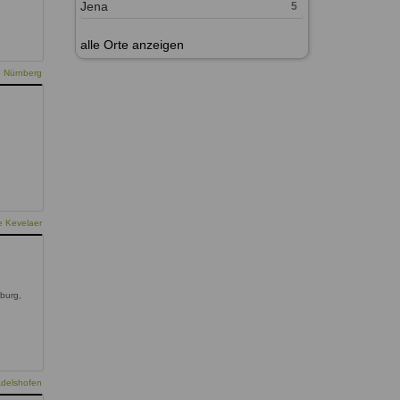
Jena
5
alle Orte anzeigen
e Nürnberg
e Kevelaer
burg,
Adelshofen