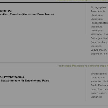
Einzugsgebiet:
terin (SG)
Paartherapie
amilien, Einzelne (Kinder und Erwachsene)
Überlingen,
Überlingen,
Friedrichshafen
Meersburg,
Uhldingen-
Mühlhofen, Sal
Frickingen, Mar
Bodenseekreis
Stockach,
Ludwigshafen,
Sipplingen, Si
Paartherapie Paarberatung Familientherapie 
Einzugsgebiet:
 für Psychotherapie
Paartherapie
d Sexualtherapie für Einzelne und Paare
Karlsruhe , Kar
Stadt, Karlsruh
Land, Pforzhei
Baden-Baden,
Mannheim