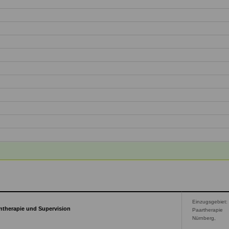
Einzugsgebiet:
entherapie und Supervision
Paartherapie
Nürnberg,