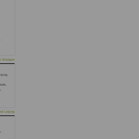
,
 Stuttgart
ipzig,
alle,
a,
ie Leipzig
 ,