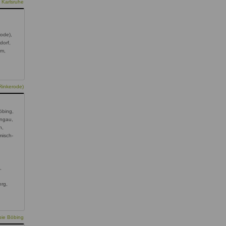
 Karlsruhe
rode),
dorf,
mm,
Rinkerode)
öbing,
ongau,
h,
misch-
,
rg,
pie Böbing