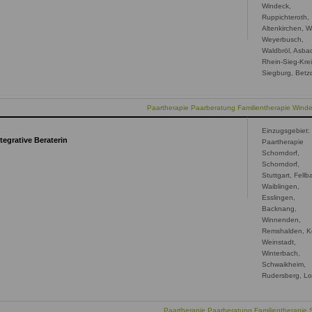
Windeck,
Ruppichteroth,
Altenkirchen, W
Weyerbusch,
Waldbröl, Asba
Rhein-Sieg-Krei
Siegburg, Betz
Paartherapie Paarberatung Familientherapie Wind
Einzugsgebiet:
egrative Beraterin
Paartherapie
Schorndorf,
Schorndorf,
Stuttgart, Fellb
Waiblingen,
Esslingen,
Backnang,
Winnenden,
Remshalden, K
Weinstadt,
Winterbach,
Schwaikheim,
Rudersberg, Lo
Paartherapie Paarberatung Familientherapie 