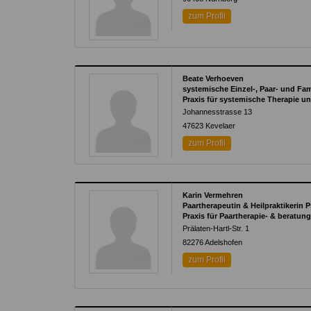
zum Profil
Beate Verhoeven
systemische Einzel-, Paar- und Fam
Praxis für systemische Therapie u
Johannesstrasse 13
47623
Kevelaer
zum Profil
Karin Vermehren
Paartherapeutin & Heilpraktikerin 
Praxis für Paartherapie- & beratun
Prälaten-Hartl-Str. 1
82276
Adelshofen
zum Profil