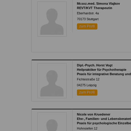
Mr.soz.med. Simona Vlajkov
REVT/KVT Therapeutin
Eberhardstr. 4a
70173
Stuttgart
zum Profil
Dipl.-Psych. Horst Vogt
Heilpraktiker für Psychotherapie
Praxis für integrative Beratung un
Fichtestraße 12
04275
Leipzig
zum Profil
Nicole von Kruedener
Ehe-, Familien- und Lebensberater
Praxis für psychologische Einzelb
Hohnsiefen 12