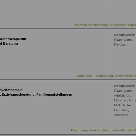
Paartherapie Paarberatung Familientherapi
Einzugsgebiet:
ilientherapeutin
Paartherapie
nd Beratung
Kevelaer,
Paartherapie Paarberatung Familientherapi
Einzugsgebiet:
Psychotherapie
Paartherapie
g, Erziehungsberatung, Familienaufstellungen
Adelshofen,
München, Augs
FFB, Dachau,
Landsberg,
Ammersee
Paartherapie Paarberatung Familientherapie 