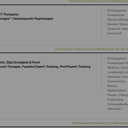
Paartherapie Paarberatung Familientherapie
Einzugsgebiet:
FT-Therapeut
Paartherapie
erapie" / Schwerpunkt Paartherapie
Münster (Rinke
Münster, Waren
Dortmund, Ha
Osnabrück
Paartherapie Paarberatung Familientherapie Münster (
Einzugsgebiet:
tin, Dipl.Sozialpäd.&Theol
Paartherapie B
und Therapie, FamilienTeam® Training, ProfiTeam® Training
Weilheim, Sch
Landsberg/Lec
Starnberg, Gar
Partenkirchen,
Murnau,
Marktoberdorf,
Füssen, Peiting
Peißenberg,
Hohenpeißenbe
Altenstadt
Paartherapie Paarberatung Familienthera