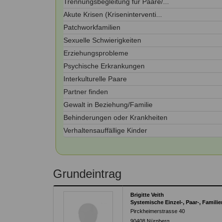
Trennungsbegleitung für Paare/...
Kontakt
Angebot
auf.
Akute Krisen (Kriseninterventi...
Therapeutenliste
Patchworkfamilien
nach
Zum Kontaktformular
Methode
Sexuelle Schwierigkeiten
Erziehungsprobleme
Therapeutenliste
nach
Psychische Erkrankungen
Themen
Interkulturelle Paare
Partner finden
Gewalt in Beziehung/Familie
Behinderungen oder Krankheiten
Verhaltensauffällige Kinder
Grundeintrag
Brigitte Veith
Systemische Einzel-, Paar-, Famili
Pirckheimerstrasse 40
90408
Nürnberg