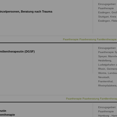
Einzugsgebiet:
Paartherapie
Einzelpersonen, Beratung nach Trauma
Esslingen, Gro
Stuttgart, Kreis
Esslingen, Fild
Paartherapie Paarberatung Familientherapie
Einzugsgebiet:
milientherapeutin (DGSF)
Paartherapie S
Speyer, Mannh
Heidelberg,
Ludwigshafen 
Rhein, Germers
Worms, Landau
Neustadt,
Frankenthal,
Rheinpfalzkreis
Paartherapie Paarberatung Familienthera
Einzugsgebiet:
eutin
Paartherapie
ientherapie
Hamburg , Ham