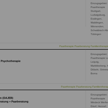
Einzugsgebiet:
Paartherapie
Stuttgart,
Ludwigsburg,
Esslingen,
Waiblingen,
Winnenden,
Schwäbisch Alb
Tübingen
Paartherapie Paarberatung Familientherapie
Einzugsgebiet:
Paartherapie Le
d Psychotherapie
Leipzig,
Markkleeberg, H
Döbeln, Grimm
Borna
Paartherapie Paarberatung Familientherap
Einzugsgebiet:
in (DAJEB)
Paartherapie
eratung + Paarberatung
Windeck Werfen
Eitorf, Hennef,