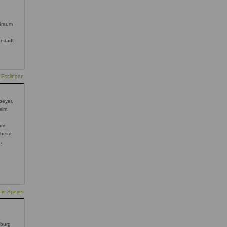
ßraum
erstadt
 Esslingen
peyer,
eim,
am
heim,
,
,
pie Speyer
burg