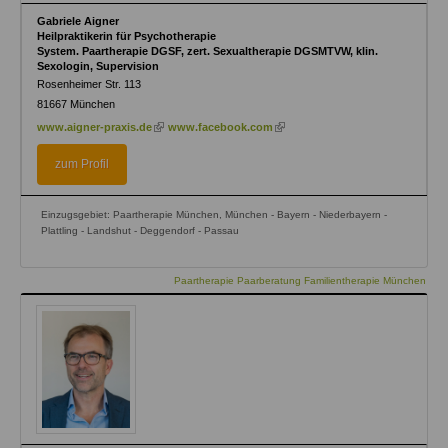
Gabriele Aigner
Heilpraktikerin für Psychotherapie
System. Paartherapie DGSF, zert. Sexualtherapie DGSMTVW, klin.
Sexologin, Supervision
Rosenheimer Str. 113
81667
München
(link
(link
www.aigner-praxis.de
www.facebook.com
is
is
external)
external)
zum Profil
Einzugsgebiet: Paartherapie München, München - Bayern - Niederbayern -
Plattling - Landshut - Deggendorf - Passau
Paartherapie Paarberatung Familientherapie München