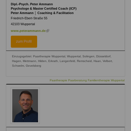
Dipl.-Psych. Peter Ammann
Psychologe & Master Certified Coach (ICF)
Peter Ammann │ Coaching & Facilitation
Friedrich-Ebert-Straße 55
42103
Wuppertal
(link
www.peterammann.de
is
external)
zum Profil
Einzugsgebiet: Paartherapie Wuppertal, Wuppertal, Solingen, Düsseldorf,
Hagen, Mettmann, Hilden, Erkrath, Langenfeld, Remscheid, Haan, Velbert,
Schwelm, Gevelsberg
Paartherapie Paarberatung Familientherapie Wuppertal