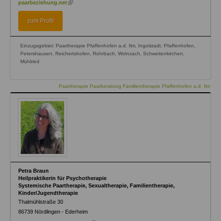
paarbeziehung.net
is
external)
zum Profil
Einzugsgebiet: Paartherapie Pfaffenhofen a.d. Ilm, Ingolstadt, Pfaffenhofen,
Petershausen, Reichertshofen, Rohrbach, Wolnzach, Schweitenkirchen,
Mühlried
Paartherapie Paarberatung Familientherapie Pfaffenhofen a.d. Ilm
Petra Braun
Heilpraktikerin für Psychotherapie
Systemische Paartherapie, Sexualtherapie, Familientherapie,
Kinder/Jugendtherapie
Thalmühlstraße 30
86739
Nördlingen - Ederheim
(link