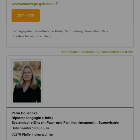
(link
www.neuewege-gehen.de
is
external)
zum Profil
Einzugsgebiet: Paartherapie Berlin, Schöneberg, Tempelhof, Mitte,
Friederichshain, Kreuzberg
Paartherapie Paarberatung Familientherapie Berlin
Petra Bouschka
Diplompädagogin (Univ.)
Systemische Einzel-, Paar- und Familientherapeutin, Supervisorin
Hohenwarter Straße 27a
85276
Pfaffenhofen a.d. Ilm
(link