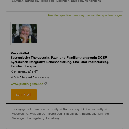
Stuttgart, Nürtingen, Herrenberg, Esslingen, Balingen, Münsingenn
Paartherapie Paarberatung Familientherapie Reutlingen
Rose Griffel
Systemische Therapeutin, Paar- und Familientherapeutin DGSF
Systemisch-integrative Lebensberatung, Ehe- und Paarberatung,
Familientherapie
Kremmlerstraße 67
70597
Stuttgart-Sonnenberg
(link
www.praxis-griffel.de
is
external)
zum Profil
Einzugsgebiet: Paartherapie Stuttgart-Sonnenberg, Großraum Stuttgart,
Fildervororte, Waldenbuch, Böblingen, Sindelfingen, Esslingen, Nürtingen,
Metzingen, Ludwigsburg, Leonberg