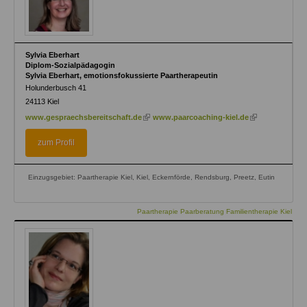
Sylvia Eberhart
Diplom-Sozialpädagogin
Sylvia Eberhart, emotionsfokussierte Paartherapeutin
Holunderbusch 41
24113
Kiel
(link
(link
www.gespraechsbereitschaft.de
www.paarcoaching-kiel.de
is
is
external)
external)
zum Profil
Einzugsgebiet: Paartherapie Kiel, Kiel, Eckernförde, Rendsburg, Preetz, Eutin
Paartherapie Paarberatung Familientherapie Kiel