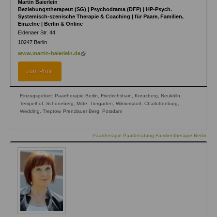
Martin Baierlein
Beziehungstherapeut (SG) | Psychodrama (DFP) | HP-Psych.
Systemisch-szenische Therapie & Coaching | für Paare, Familien,
Einzelne | Berlin & Online
Eldenaer Str. 44
10247
Berlin
(link
www.martin-baierlein.de
is
external)
zum Profil
Einzugsgebiet: Paartherapie Berlin, Friedrichshain, Kreuzberg, Neukölln,
Tempelhof, Schöneberg, Mitte, Tiergarten, Wilmersdorf, Charlottenburg,
Wedding, Treptow, Prenzlauer Berg, Potsdam
Paartherapie Paarberatung Familientherapie Berlin