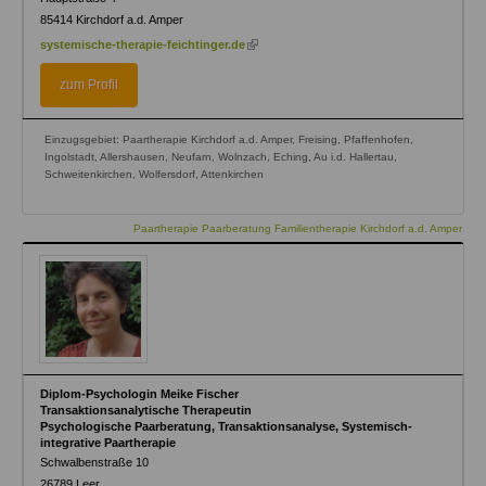
85414
Kirchdorf a.d. Amper
(link
systemische-therapie-feichtinger.de
is
external)
zum Profil
Einzugsgebiet: Paartherapie Kirchdorf a.d. Amper, Freising, Pfaffenhofen,
Ingolstadt, Allershausen, Neufarn, Wolnzach, Eching, Au i.d. Hallertau,
Schweitenkirchen, Wolfersdorf, Attenkirchen
Paartherapie Paarberatung Familientherapie Kirchdorf a.d. Amper
Diplom-Psychologin Meike Fischer
Transaktionsanalytische Therapeutin
Psychologische Paarberatung, Transaktionsanalyse, Systemisch-
integrative Paartherapie
Schwalbenstraße 10
26789
Leer