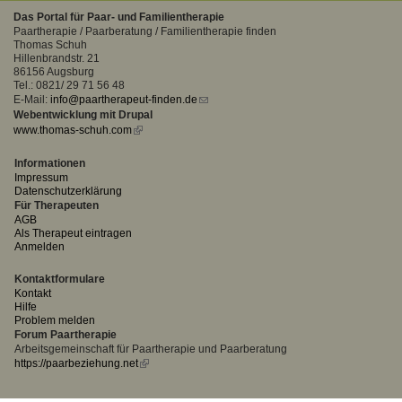
Das Portal für Paar- und Familientherapie
Paartherapie / Paarberatung / Familientherapie finden
Thomas Schuh
Hillenbrandstr. 21
86156 Augsburg
Tel.: 0821/ 29 71 56 48
E-Mail:
info@paartherapeut-finden.de
(link
Webentwicklung mit Drupal
sends
www.thomas-schuh.com
(link
e-
is
mail)
external)
Informationen
Impressum
Datenschutzerklärung
Für Therapeuten
AGB
Als Therapeut eintragen
Anmelden
Kontaktformulare
Kontakt
Hilfe
Problem melden
Forum Paartherapie
Arbeitsgemeinschaft für Paartherapie und Paarberatung
https://paarbeziehung.net
(link
is
external)