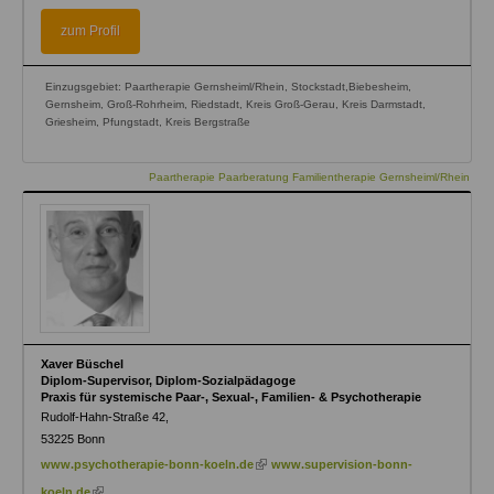
is
is
external)
external)
zum Profil
Einzugsgebiet: Paartherapie Gernsheiml/Rhein, Stockstadt,Biebesheim,
Gernsheim, Groß-Rohrheim, Riedstadt, Kreis Groß-Gerau, Kreis Darmstadt,
Griesheim, Pfungstadt, Kreis Bergstraße
Paartherapie Paarberatung Familientherapie Gernsheiml/Rhein
Xaver Büschel
Diplom-Supervisor, Diplom-Sozialpädagoge
Praxis für systemische Paar-, Sexual-, Familien- & Psychotherapie
Rudolf-Hahn-Straße 42,
53225
Bonn
(link
www.psychotherapie-bonn-koeln.de
www.supervision-bonn-
is
(link
koeln.de