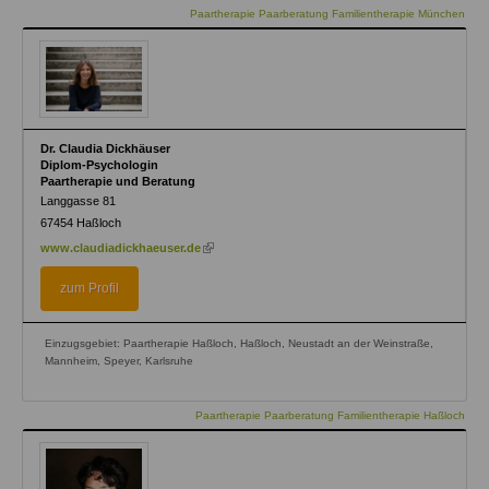
Paartherapie Paarberatung Familientherapie München
Dr. Claudia Dickhäuser
Diplom-Psychologin
Paartherapie und Beratung
Langgasse 81
67454
Haßloch
(link
www.claudiadickhaeuser.de
is
external)
zum Profil
Einzugsgebiet: Paartherapie Haßloch, Haßloch, Neustadt an der Weinstraße,
Mannheim, Speyer, Karlsruhe
Paartherapie Paarberatung Familientherapie Haßloch