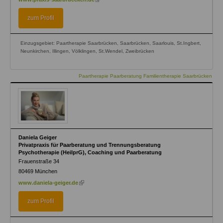
is
external)
zum Profil
Einzugsgebiet: Paartherapie Saarbrücken, Saarbrücken, Saarlouis, St.Ingbert,
Neunkirchen, Illingen, Völklingen, St.Wendel, Zweibrücken
Paartherapie Paarberatung Familientherapie Saarbrücken
Daniela Geiger
Privatpraxis für Paarberatung und Trennungsberatung
Psychotherapie (HeilprG), Coaching und Paarberatung
Frauenstraße 34
80469
München
(link
www.daniela-geiger.de
is
external)
zum Profil