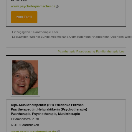
(link
www.psychologin-fischer.de
is
external)
zum Profil
Einzugsgebiet: Paartherapie Leer,
Leer,Emden,Weener,Bunde,Moormerland,Ostrhauderfehn,Rhauderfehn,Uplengen,Westo
Paartherapie Paarberatung Familientherapie Leer
Dipl.-Musiktherapeutin (FH) Friederike Fritzsch
Paartherapeutin, Heilpraktikerin (Psychotherapie)
Paartherapie, Psychotherapie, Musiktherapie
Feldmannstraße 70
66119
Saarbrücken
(link
www.praxis-saarbruecken.de