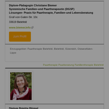
Diplom-Pädagogin Christiane Biemer
Systemische Familien-und Paartherapeutin (DGSF)
Lösungen- Praxis für Paartherapie, Familien-und Lebensberatung
Graf-von-Galen-Str. 10c
33619
Bielefeld
(link
www.biemer.info
is
external)
zum Profil
Einzugsgebiet: Paartherapie Bielefeld, Bielefeld, Gütersloh, Ostwestfalen-
Lippe
Paartherapie Paarberatung Familientherapie Bielefeld
Diplom Brigitte Blümel