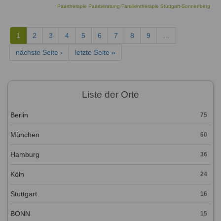
Paartherapie Paarberatung Familientherapie Stuttgart-Sonnenberg
1
2
3
4
5
6
7
8
9
…
nächste Seite ›
letzte Seite »
Liste der Orte
Berlin
75
München
60
Hamburg
36
Köln
24
Stuttgart
16
BONN
15