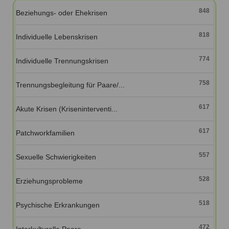
Ausbildungsinstitute
848
Sitemap
Beziehungs- oder Ehekrisen
Formular zur Registrierung
Familienthemen
Qualitätssicherung
Fortbildungen
Links
Qualität unserer Therapeuten
818
Individuelle Lebenskrisen
Information über Qualifikation
Systemischer Ansatz
Liste der Fachverbände
774
Individuelle Trennungskrisen
Veranstaltungen
Benutzername
*
758
Trennungsbegleitung für Paare/...
Seminare und Kurse
Fortbildungen
Passwort
*
617
Akute Krisen (Kriseninterventi...
617
vergessen?
Patchworkfamilien
Anmelden
557
Sexuelle Schwierigkeiten
528
Erziehungsprobleme
518
Psychische Erkrankungen
472