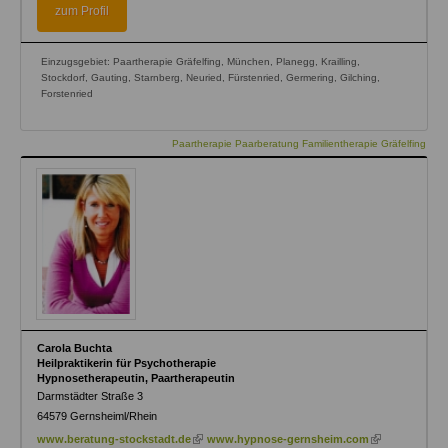
external)
zum Profil
Einzugsgebiet: Paartherapie Gräfelfing, München, Planegg, Krailling,
Stockdorf, Gauting, Starnberg, Neuried, Fürstenried, Germering, Gilching,
Forstenried
Paartherapie Paarberatung Familientherapie Gräfelfing
Carola Buchta
Heilpraktikerin für Psychotherapie
Hypnosetherapeutin, Paartherapeutin
Darmstädter Straße 3
64579
Gernsheiml/Rhein
(link
(link
www.beratung-stockstadt.de
www.hypnose-gernsheim.com