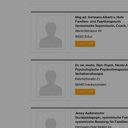
Mag.art. Germana Alberti v. Hofe
Familien- und Paartherapeutin
Systemische Supervisorin, Coach,
Albrechtstrasse 46
99092
Erfurt
zum Profil
Dr. rer. medic. Dipl.-Psych. Nicole 
Psychologische Psychotherapeuti
Verhaltenstherapie
Bahnhofstraße 21
88048
Friedrichshafen
zum Profil
Jenny Außerstorfer
Sozialpädagogin, systemische Fam
systemische Beratung für Familie
Herrmann-Köhl-Straße 2a