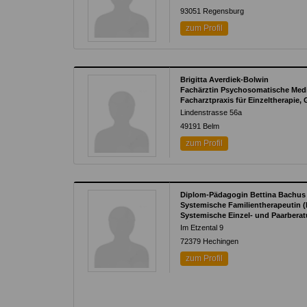
93051
Regensburg
zum Profil
Brigitta Averdiek-Bolwin
Fachärztin Psychosomatische Med
Facharztpraxis für Einzeltherapie,
Lindenstrasse 56a
49191
Belm
zum Profil
Diplom-Pädagogin Bettina Bachus
Systemische Familientherapeutin 
Systemische Einzel- und Paarbera
Im Etzental 9
72379
Hechingen
zum Profil