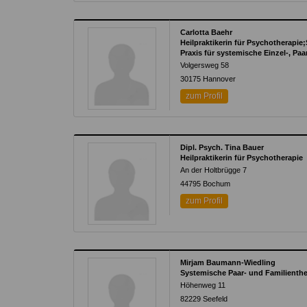
Carlotta Baehr
Heilpraktikerin für Psychotherapi
Praxis für systemische Einzel-, Paa
Volgersweg 58
30175
Hannover
zum Profil
Dipl. Psych. Tina Bauer
Heilpraktikerin für Psychotherapie
An der Holtbrügge 7
44795
Bochum
zum Profil
Mirjam Baumann-Wiedling
Systemische Paar- und Familienth
Höhenweg 11
82229
Seefeld