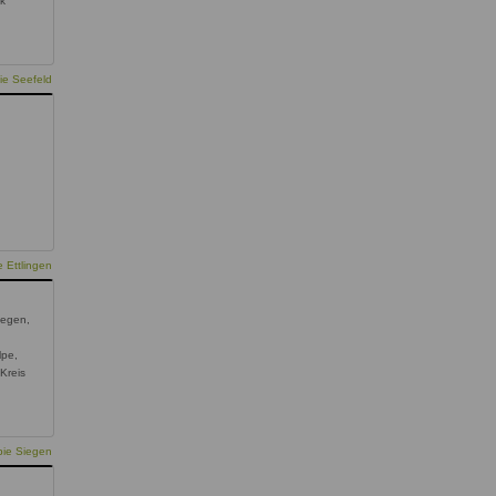
ck
ie Seefeld
 Ettlingen
iegen,
lpe,
 Kreis
pie Siegen