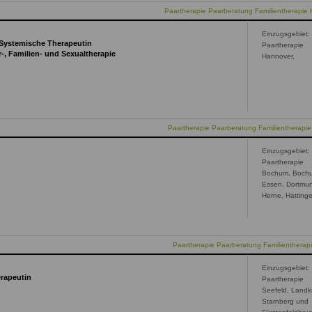
Paartherapie Paarberatung Familientherapie
Einzugsgebiet:
e;Systemische Therapeutin
Paartherapie
r-, Familien- und Sexualtherapie
Hannover,
Paartherapie Paarberatung Familientherapi
Einzugsgebiet:
Paartherapie
Bochum, Boch
Essen, Dortmu
Herne, Hatting
Paartherapie Paarberatung Familienthera
Einzugsgebiet:
erapeutin
Paartherapie
Seefeld, Landk
Starnberg und