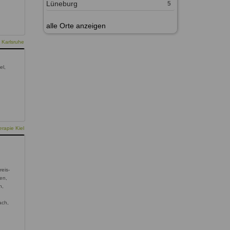
Lüneburg
5
alle Orte anzeigen
 Karlsruhe
el,
rapie Kiel
reis-
en,
n,
ach,
,