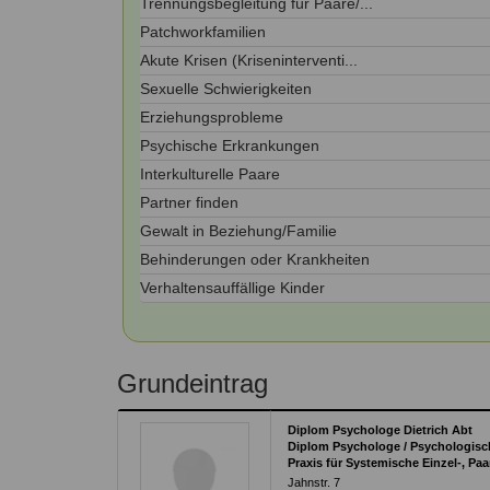
Trennungsbegleitung für Paare/...
Kontakt
Angebot
auf.
Patchworkfamilien
Therapeutenliste
Akute Krisen (Kriseninterventi...
nach
Zum Kontaktformular
Methode
Sexuelle Schwierigkeiten
Erziehungsprobleme
Therapeutenliste
nach
Psychische Erkrankungen
Themen
Interkulturelle Paare
Partner finden
Gewalt in Beziehung/Familie
Behinderungen oder Krankheiten
Verhaltensauffällige Kinder
Grundeintrag
Diplom Psychologe Dietrich Abt
Diplom Psychologe / Psychologisc
Praxis für Systemische Einzel-, Pa
Jahnstr. 7