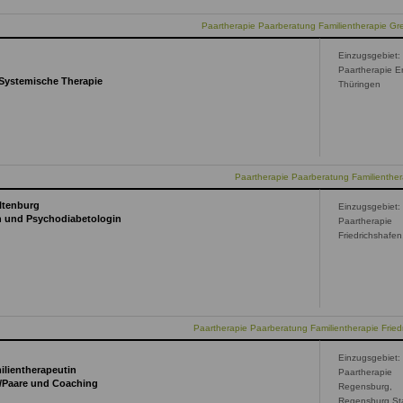
Paartherapie Paarberatung Familientherapie Gr
Einzugsgebiet:
Paartherapie Er
 Systemische Therapie
Thüringen
Paartherapie Paarberatung Familienthera
Altenburg
Einzugsgebiet:
n und Psychodiabetologin
Paartherapie
Friedrichshafen
Paartherapie Paarberatung Familientherapie Fried
Einzugsgebiet:
ilientherapeutin
Paartherapie
n/Paare und Coaching
Regensburg,
Regensburg St