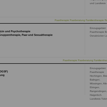
und Landkreis
Paartherapie Paarberatung Familientherapie 
Einzugsgebiet:
izin und Psychotherapie
Paartherapie B
 Gruppentherapie, Paar-und Sexualtherapie
Osnabrücker L
Paartherapie Paarberatung Familienthe
Einzugsgebiet:
(DGSF)
Paartherapie
tung
Hechingen, Bis
Balingen,
Mössingen, Alb
Ebingen,
Rangendingen
Haigerloch,
Landkreis Tübi