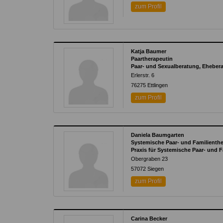
zum Profil
Katja Baumer
Paartherapeutin
Paar- und Sexualberatung, Eheber
Erlerstr. 6
76275
Ettlingen
zum Profil
Daniela Baumgarten
Systemische Paar- und Familienth
Praxis für Systemische Paar- und 
Obergraben 23
57072
Siegen
zum Profil
Carina Becker