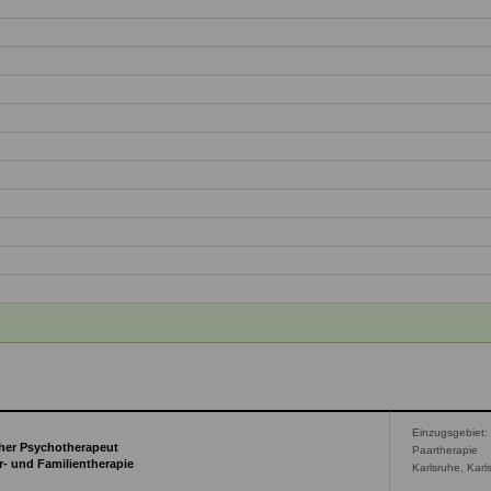
Einzugsgebiet:
her Psychotherapeut
Paartherapie
ar- und Familientherapie
Karlsruhe, Karl