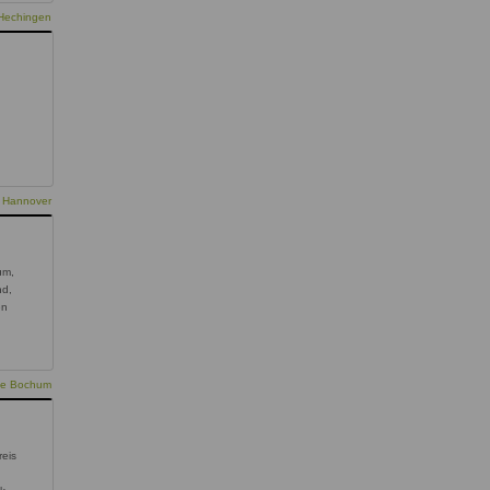
 Hechingen
e Hannover
um,
nd,
en
pie Bochum
reis