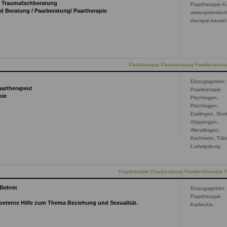
n, Traumafachberatung
Paartherapie K
d Beratung / Paarberatung/ Paartherapie
www.systemisch
therapie-kassel
Paartherapie Paarberatung Familienthera
Einzugsgebiet:
Paartherapeut
Paartherapie
pie
Plochingen,
Plochingen,
Esslingen, Stutt
Göppingen,
Wendlingen,
Kirchheim, Tüb
Ludwigsburg
Paartherapie Paarberatung Familientherapie 
 Behret
Einzugsgebiet:
Paartherapie
mpetente Hilfe zum Thema Beziehung und Sexualität.
Karlsruhe,