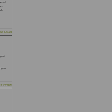
assel,
e-
.de
pie Kassel
gart,
ingen,
Plochingen