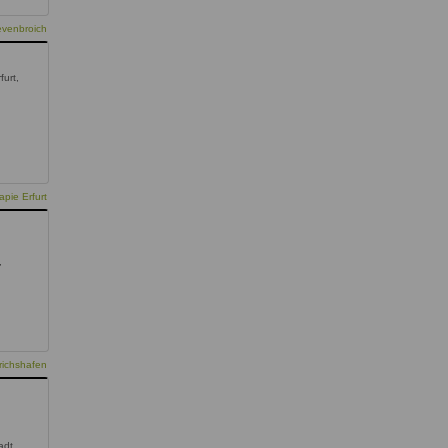
evenbroich
furt,
pie Erfurt
,
richshafen
adt