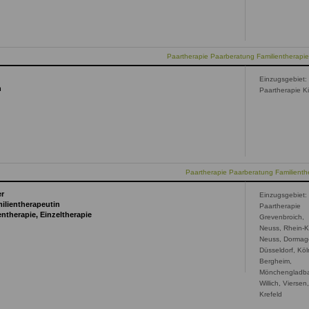
Paartherapie Paarberatung Familientherapie
Einzugsgebiet:
n
Paartherapie Ki
Paartherapie Paarberatung Familienthe
er
Einzugsgebiet:
milientherapeutin
Paartherapie
entherapie, Einzeltherapie
Grevenbroich,
Neuss, Rhein-K
Neuss, Dormag
Düsseldorf, Köl
Bergheim,
Mönchengladb
Willich, Viersen
Krefeld