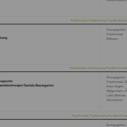
Fürstenfeldbru
Paartherapie Paarberatung Familientherap
Einzugsgebiet:
Paartherapie
atung
Ettlingen,
Paartherapie Paarberatung Familientherapie
Einzugsgebiet:
erapeutin
Paartherapie S
Familientherapie Daniela Baumgarten
Kreis Siegen-
Wittgenstein, O
Lahn-Dill-Kreis,
Altenkirchen
Paartherapie Paarberatung Familienthera
Einzugsgebiet: