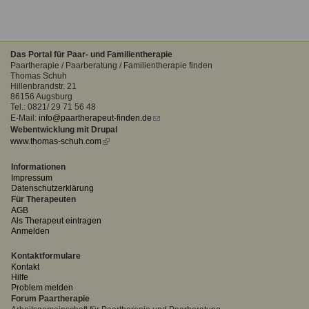
Das Portal für Paar- und Familientherapie
Paartherapie / Paarberatung / Familientherapie finden
Thomas Schuh
Hillenbrandstr. 21
86156 Augsburg
Tel.: 0821/ 29 71 56 48
E-Mail:
info@paartherapeut-finden.de
(link
Webentwicklung mit Drupal
sends
www.thomas-schuh.com
(link
e-
is
mail)
external)
Informationen
Impressum
Datenschutzerklärung
Für Therapeuten
AGB
Als Therapeut eintragen
Anmelden
Kontaktformulare
Kontakt
Hilfe
Problem melden
Forum Paartherapie