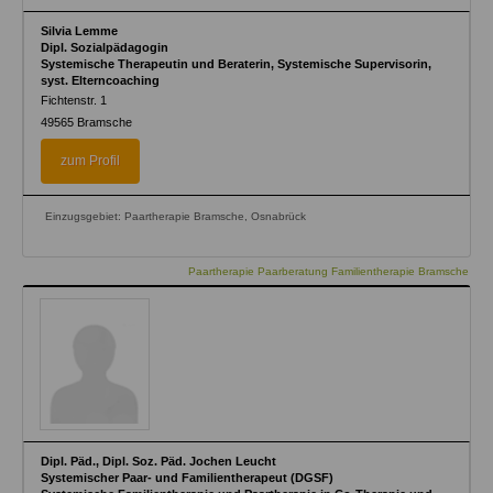
Silvia Lemme
Dipl. Sozialpädagogin
Systemische Therapeutin und Beraterin, Systemische Supervisorin,
syst. Elterncoaching
Fichtenstr. 1
49565
Bramsche
zum Profil
Einzugsgebiet: Paartherapie Bramsche, Osnabrück
Paartherapie Paarberatung Familientherapie Bramsche
Dipl. Päd., Dipl. Soz. Päd. Jochen Leucht
Systemischer Paar- und Familientherapeut (DGSF)