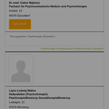
Dr. med. Gabor Majtenyi
Facharzt für Psychosomatische Medizin und Psychotherapie
Inselstr. 13
40479
Düsseldorf
zum Profil
Einzugsgebiet: Paartherapie Düsseldorf,
Paartherapie Paarberatung Familientherapie Düsseldorf
Lajos-Ludwig Malina
Heilpraktiker (Psychotherapie)
Paartherapie/Beratung Sexualtherapie/Beratung
Ludwigstr. 22
97070
Würzburg