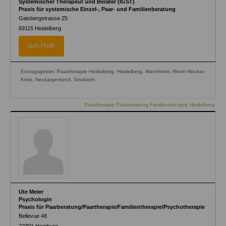
Systemischer Therapeut und Berater (IGST)
Praxis für systemische Einzel-, Paar- und Familienberatung
Gaisbergstrasse 25
69115
Heidelberg
zum Profil
Einzugsgebiet: Paartherapie Heidelberg, Heidelberg, Mannheim, Rhein-Neckar-
Kreis, Neckargemünd, Sinsheim
Paartherapie Paarberatung Familientherapie Heidelberg
Ute Meier
Psychologin
Praxis für Paarberatung/Paartherapie/Familientherapie/Psychotherapie
Bellevue 48