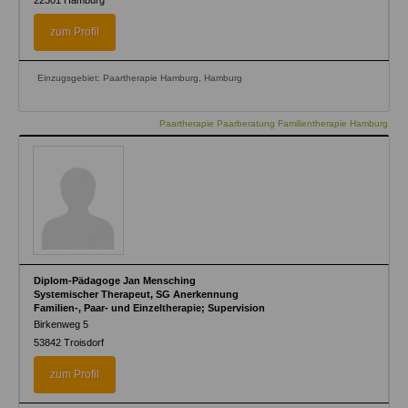
22301
Hamburg
zum Profil
Einzugsgebiet: Paartherapie Hamburg, Hamburg
Paartherapie Paarberatung Familientherapie Hamburg
Diplom-Pädagoge Jan Mensching
Systemischer Therapeut, SG Anerkennung
Familien-, Paar- und Einzeltherapie; Supervision
Birkenweg 5
53842
Troisdorf
zum Profil