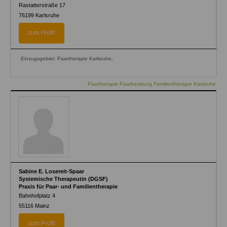
Rastatterstraße 17
76199
Karlsruhe
zum Profil
Einzugsgebiet: Paartherapie Karlsruhe,
Paartherapie Paarberatung Familientherapie Karlsruhe
Sabine E. Losereit-Spaar
Systemische Therapeutin (DGSF)
Praxis für Paar- und Familientherapie
Bahnhofplatz 4
55116
Mainz
zum Profil