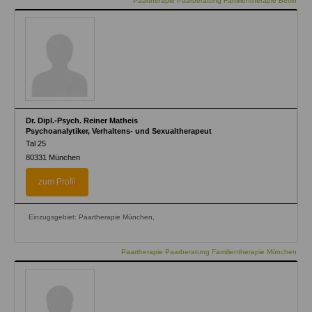
Paartherapie Paarberatung Familientherapie Berlin
Dr. Dipl.-Psych. Reiner Matheis
Psychoanalytiker, Verhaltens- und Sexualtherapeut
Tal 25
80331
München
zum Profil
Einzugsgebiet: Paartherapie München,
Paartherapie Paarberatung Familientherapie München