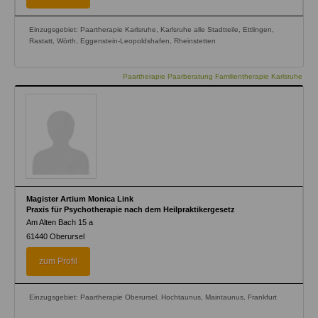
Einzugsgebiet: Paartherapie Karlsruhe, Karlsruhe alle Stadtteile, Ettlingen,
Rastatt, Wörth, Eggenstein-Leopoldshafen, Rheinstetten
Paartherapie Paarberatung Familientherapie Karlsruhe
Magister Artium Monica Link
Praxis für Psychotherapie nach dem Heilpraktikergesetz
Am Alten Bach 15 a
61440
Oberursel
zum Profil
Einzugsgebiet: Paartherapie Oberursel, Hochtaunus, Maintaunus, Frankfurt