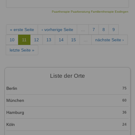
Paartherapie Paarberatung Familientherapie Esslingen
« erste Seite
‹ vorherige Seite
…
7
8
9
10
11
12
13
14
15
…
nächste Seite ›
letzte Seite »
Liste der Orte
Berlin
75
München
60
Hamburg
36
Köln
24