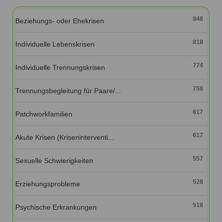
Ausbildungsinstitute
Sitemap
Formular zur Registrierung
Familienthemen
Qualitätssicherung
848
Beziehungs- oder Ehekrisen
Fortbildungen
Links
Qualität unserer Therapeuten
Information über Qualifikation
Systemischer Ansatz
818
Individuelle Lebenskrisen
Liste der Fachverbände
774
Individuelle Trennungskrisen
Veranstaltungen
Benutzername
*
Seminare und Kurse
758
Trennungsbegleitung für Paare/...
Fortbildungen
Passwort
*
617
Patchworkfamilien
vergessen?
617
Akute Krisen (Kriseninterventi...
Anmelden
557
Sexuelle Schwierigkeiten
528
Erziehungsprobleme
518
Psychische Erkrankungen