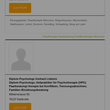
zum Profil
Einzugsgebiet: Paartherapie München, Bogenhausen, Maxvorstadt,
Haidhausen, Lehel, Zentrum, Sendling, Schwabing, Berg am Laim
Paartherapie Paarberatung Familientherapie München
Diplom-Psychologe Gerhard Liebertz
Diplom-Psychologe, Heilpraktiker für Psychotherapie (HPG)
Paarberatung/-therapie bei Konflikten, Trennungsabsichten;
Familien-/Erziehungsberatung
Winterstrasse 50
76137
Karlsruhe
zum Profil