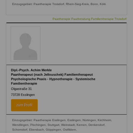
Einzugsgebiet: Paartherapie Troisdorf, Rhein-Sieg-Kreis, Bonn, Köln
Paartherapie Paarberatung Familientherapie Troisdorf
Dipl.-Psych. Achim Merkle
Paartherapeut (nach Jellouschek) Familientherapeut
Psychologische Praxis - Hypnotherapie - Systemische
Familientherapie
Olgastraße 31
73728
Esslingen
zum Profil
Einzugsgebiet: Paartherapie Esslingen, Esslingen, Nürtingen, Kirchheim,
Wendlingen, Plochingen, Stuttgart, Weinstadt, Kernen, Denkendorf,
Schorndorf, Ebersbach, Göppingen, Ostfildern,