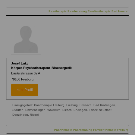
Paartherapie Paarberatung Familientherapie Bad Honnef
Josef Lutz
Körper-Psychotherapeut-Bioenergetik
Baslerstrrasse 62 A
79100
Freiburg
zum Profil
Einzugsgebiet: Paartherapie Freiburg, Freiburg, Breisach, Bad Krotzingen,
Staufen, Emmendingen, Waldkirch, Elzach, Endingen, Titisee-Neustadt,
Denzlingen, Riegel,
Paartherapie Paarberatung Familientherapie Freiburg