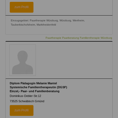
zum Profil
Einzugsgebiet: Paartherapie Würzburg, Würzburg, Wertheim,
Tauberbischofsheim, Marktheidenfeld
Paartherapie Paarberatung Familientherapie Würzburg
Diplom Pädagogin Melanie Mantel
Systemische Familientherapeutin (DGSF)
Einzel,- Paar- und Familienberatung
Dominikus-Debler-Str.12
73525
Schwäbisch Gmünd
zum Profil