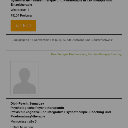
Systemische Familientherapie und Paartherapie in Co-Therapie und
Einzeltherapie
Wintererstr. 4
79104
Freiburg
zum Profil
Einzugsgebiet: Paartherapie Freiburg, Süddeutschland und Deutschschweiz
Paartherapie Paarberatung Familientherapie Freiburg
Dipl.-Psych. Sema Ley
Psychologische Psychotherapeutin
Praxis für kognitive und integrative Psychotherapie, Coaching und
Paarberatung/-therapie
Montgelasstraße 3
81679
München