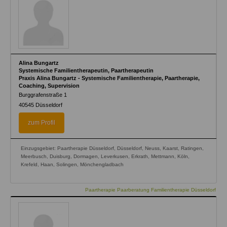
Alina Bungartz
Systemische Familientherapeutin, Paartherapeutin
Praxis Alina Bungartz - Systemische Familientherapie, Paartherapie,
Coaching, Supervision
Burggrafenstraße 1
40545
Düsseldorf
zum Profil
Einzugsgebiet: Paartherapie Düsseldorf, Düsseldorf, Neuss, Kaarst, Ratingen,
Meerbusch, Duisburg, Dormagen, Leverkusen, Erkrath, Mettmann, Köln,
Krefeld, Haan, Solingen, Mönchengladbach
Paartherapie Paarberatung Familientherapie Düsseldorf