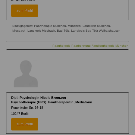
81543
München
zum Profil
Einzugsgebiet: Paartherapie München, München, Landkreis München,
Miesbach, Landkreis Miesbach, Bad Tölz, Landkreis Bad Tölz-Wolfratshausen
Paartherapie Paarberatung Familientherapie München
Dipl.-Psychologin Nicole Bromann
Psychotherapie (HPG), Paartherapeutin, Mediatorin
Pettenkofer Str. 16-18
10247
Berlin
zum Profil