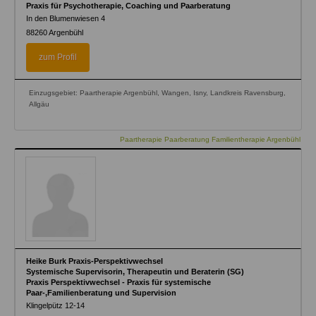
Praxis für Psychotherapie, Coaching und Paarberatung
In den Blumenwiesen 4
88260
Argenbühl
zum Profil
Einzugsgebiet: Paartherapie Argenbühl, Wangen, Isny, Landkreis Ravensburg,
Allgäu
Paartherapie Paarberatung Familientherapie Argenbühl
Heike Burk Praxis-Perspektivwechsel
Systemische Supervisorin, Therapeutin und Beraterin (SG)
Praxis Perspektivwechsel - Praxis für systemische
Paar-,Familienberatung und Supervision
Klingelpütz 12-14