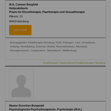
M.A. Carmen Burgfeld
Heilpraktikerin
Praxis für Einzeltherapie, Paartherapie und Sexualtherapie
Rilkestr. 13
90419
Nürnberg
zum Profil
Einzugsgebiet: Paartherapie Nürnberg, Fürth, Erlangen, Lauf, Schwabach,
Amberg, Heroldsberg, Eckental, Roßtal, Neuendettelsau, Neumarkt,
Herzogenaurach, Langenzenn, Oberasbach, Weißenburg,
Paartherapie Paarberatung Familientherapie Nürnberg
Master Dorothee Burgwald
Psychologische Psychotherapeutin, Psychologin (M.A.)