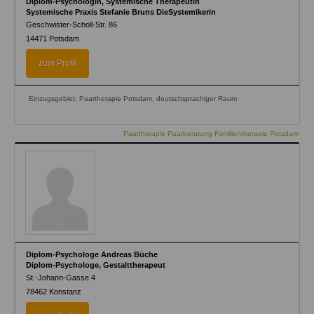
Diplom-Psychologin, Systemische Therapeutin
Systemische Praxis Stefanie Bruns DieSystemikerin
Geschwister-Scholl-Str. 86
14471
Potsdam
zum Profil
Einzugsgebiet: Paartherapie Potsdam, deutschsprachiger Raum
Paartherapie Paarberatung Familientherapie Potsdam
Diplom-Psychologe Andreas Büche
Diplom-Psychologe, Gestalttherapeut
St.-Johann-Gasse 4
78462
Konstanz