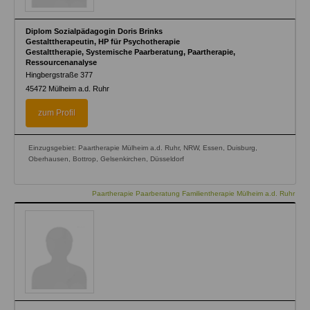
Diplom Sozialpädagogin Doris Brinks
Gestalttherapeutin, HP für Psychotherapie
Gestalttherapie, Systemische Paarberatung, Paartherapie,
Ressourcenanalyse
Hingbergstraße 377
45472
Mülheim a.d. Ruhr
zum Profil
Einzugsgebiet: Paartherapie Mülheim a.d. Ruhr, NRW, Essen, Duisburg,
Oberhausen, Bottrop, Gelsenkirchen, Düsseldorf
Paartherapie Paarberatung Familientherapie Mülheim a.d. Ruhr