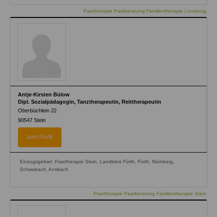
Paartherapie Paarberatung Familientherapie Lüneburg
Antje-Kirsten Bülow
Dipl. Sozialpädagogin, Tanztherapeutin, Reittherapeutin
Oberbüchlein 22
90547
Stein
zum Profil
Einzugsgebiet: Paartherapie Stein, Landkreis Fürth, Fürth, Nürnberg,
Schwabach, Ansbach
Paartherapie Paarberatung Familientherapie Stein