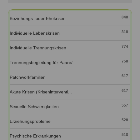
Ausbildungsinstitute
Sitemap
Formular zur Registrierung
Familienthemen
Qualitätssicherung
Fortbildungen
Links
848
Beziehungs- oder Ehekrisen
Qualität unserer Therapeuten
Information über Qualifikation
Systemischer Ansatz
818
Liste der Fachverbände
Individuelle Lebenskrisen
Veranstaltungen
774
Individuelle Trennungskrisen
Benutzername
*
Seminare und Kurse
758
Trennungsbegleitung für Paare/...
Fortbildungen
Passwort
*
617
Patchworkfamilien
vergessen?
Anmelden
617
Akute Krisen (Kriseninterventi...
557
Sexuelle Schwierigkeiten
528
Erziehungsprobleme
518
Psychische Erkrankungen