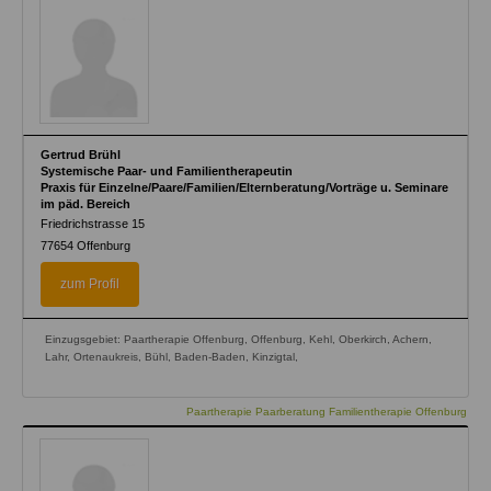
Gertrud Brühl
Systemische Paar- und Familientherapeutin
Praxis für Einzelne/Paare/Familien/Elternberatung/Vorträge u. Seminare
im päd. Bereich
Friedrichstrasse 15
77654
Offenburg
zum Profil
Einzugsgebiet: Paartherapie Offenburg, Offenburg, Kehl, Oberkirch, Achern,
Lahr, Ortenaukreis, Bühl, Baden-Baden, Kinzigtal,
Paartherapie Paarberatung Familientherapie Offenburg