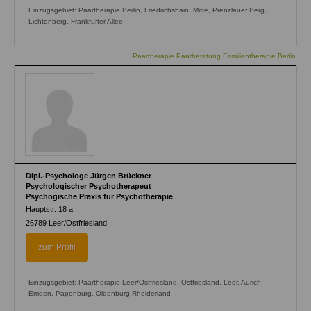
Einzugsgebiet: Paartherapie Berlin, Friedrichshain, Mitte, Prenzlauer Berg,
Lichtenberg, Frankfurter Allee
Paartherapie Paarberatung Familientherapie Berlin
Dipl.-Psychologe Jürgen Brückner
Psychologischer Psychotherapeut
Psychogische Praxis für Psychotherapie
Hauptstr. 18 a
26789
Leer/Ostfriesland
zum Profil
Einzugsgebiet: Paartherapie Leer/Ostfriesland, Ostfriesland, Leer, Aurich,
Emden, Papenburg, Oldenburg,Rheiderland