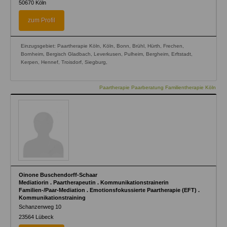
50670
Köln
zum Profil
Einzugsgebiet: Paartherapie Köln, Köln, Bonn, Brühl, Hürth, Frechen,
Bornheim, Bergisch Gladbach, Leverkusen, Pulheim, Bergheim, Erftstadt,
Kerpen, Hennef, Troisdorf, Siegburg,
Paartherapie Paarberatung Familientherapie Köln
Oinone Buschendorff-Schaar
Mediatiorin . Paartherapeutin . Kommunikationstrainerin
Familien-/Paar-Mediation . Emotionsfokussierte Paartherapie (EFT) .
Kommunikationstraining
Schanzenweg 10
23564
Lübeck