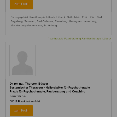
zum Profil
Einzugsgebiet: Paartherapie Lübeck, Lübeck, Ostholstein, Eutin, Plön, Bad
Segeberg, Stormarn, Bad Oldesloe, Ratzeburg, Herzogtum Lauenburg,
Mecklenburg-Vorpommern, Schönberg
Paartherapie Paarberatung Familientherapie Lübeck
Dr. rer. nat. Thorsten Büsser
Systemischer Therapeut - Heilpraktiker für Psychotherapie
Praxis für Psychotherapie, Paarberatung und Coaching
Kaiserstr. 5a
60311
Frankfurt am Main
zum Profil