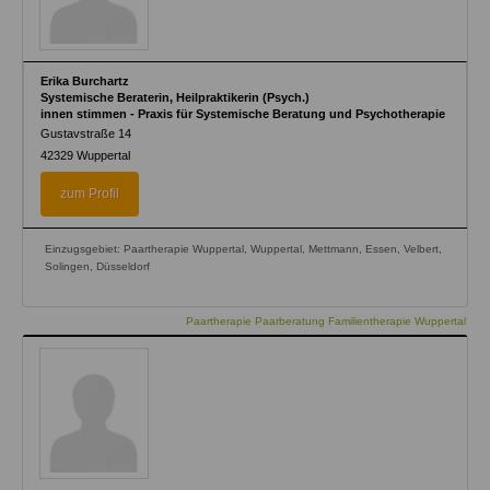
Erika Burchartz
Systemische Beraterin, Heilpraktikerin (Psych.)
innen stimmen - Praxis für Systemische Beratung und Psychotherapie
Gustavstraße 14
42329
Wuppertal
zum Profil
Einzugsgebiet: Paartherapie Wuppertal, Wuppertal, Mettmann, Essen, Velbert,
Solingen, Düsseldorf
Paartherapie Paarberatung Familientherapie Wuppertal