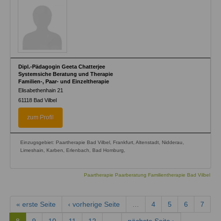
Dipl.-Pädagogin Geeta Chatterjee
Systemsiche Beratung und Therapie
Familien-, Paar- und Einzeltherapie
Elisabethenhain 21
61118
Bad Vilbel
zum Profil
Einzugsgebiet: Paartherapie Bad Vilbel, Frankfurt, Altenstadt, Nidderau,
Limeshain, Karben, Erlenbach, Bad Homburg,
Paartherapie Paarberatung Familientherapie Bad Vilbel
« erste Seite
‹ vorherige Seite
…
4
5
6
7