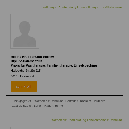
Paartherapie Paarberatung Familientherapie Leer/Ostfriesland
Regina Brüggemann-Selisky
Dipl.-Sozialarbeiterin
Praxis für Paartherapie, Familientherapie, Einzelcoaching
Hallesche Straße 115
44143
Dortmund
zum Profil
Einzugsgebiet: Paartherapie Dortmund, Dortmund, Bochum, Herdecke,
Castrop-Rauxel, Lünen, Hagen, Herne
Paartherapie Paarberatung Familientherapie Dortmund