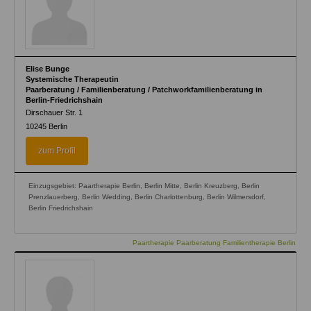
Elise Bunge
Systemische Therapeutin
Paarberatung / Familienberatung / Patchworkfamilienberatung in
Berlin-Friedrichshain
Dirschauer Str. 1
10245
Berlin
zum Profil
Einzugsgebiet: Paartherapie Berlin, Berlin Mitte, Berlin Kreuzberg, Berlin
Prenzlauerberg, Berlin Wedding, Berlin Charlottenburg, Berlin Wilmersdorf,
Berlin Friedrichshain
Paartherapie Paarberatung Familientherapie Berlin