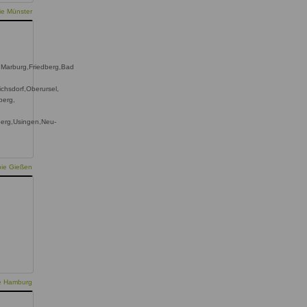
ie Münster
,Marburg,Friedberg,Bad
ichsdorf,Oberursel,
berg,
berg,Usingen,Neu-
pie Gießen
ie Hamburg