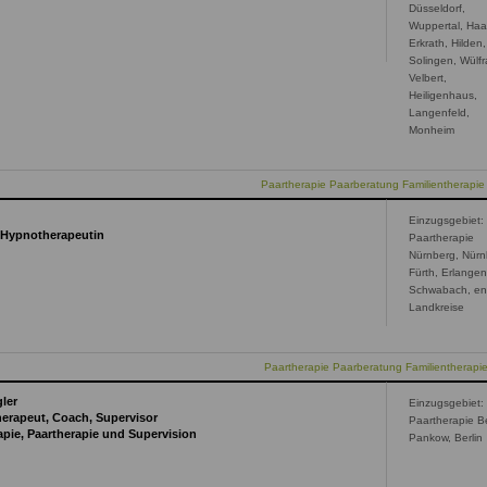
Düsseldorf,
Wuppertal, Haa
Erkrath, Hilden,
Solingen, Wülfr
Velbert,
Heiligenhaus,
Langenfeld,
Monheim
Paartherapie Paarberatung Familientherapi
Einzugsgebiet:
, Hypnotherapeutin
Paartherapie
Nürnberg, Nürn
Fürth, Erlangen
Schwabach, ent
Landkreise
Paartherapie Paarberatung Familientherapi
ler
Einzugsgebiet:
erapeut, Coach, Supervisor
Paartherapie Be
apie, Paartherapie und Supervision
Pankow, Berlin