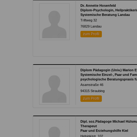
Dr. Annette Hosenfeld
Diplom-Psychologin, Heilpraktikeri
Systemische Beratung Landau
Triftweg 32
76829
Landau
zum Profil
Diplom Pädagogin (Univ.) Marion 
Systemische Einzel-, Paar und Fam
psychologische Beratungspraxis für
Asamstraße 46
94315
Straubing
zum Profil
Dipl. soz.Pädagoge Michael Hülsm
Therapeut
Paar und Erziehungshilfe Kiel
Helsinkistr. 102