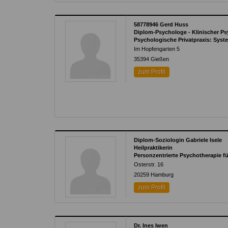
58778946 Gerd Huss
Diplom-Psychologe - Klinischer P
Psychologische Privatpraxis: Syst
Im Hopfengarten 5
35394
Gießen
zum Profil
Diplom-Soziologin Gabriele Isele
Heilpraktikerin
Personzentrierte Psychotherapie f
Osterstr. 16
20259
Hamburg
zum Profil
Dr. Ines Iwen