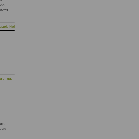
eck,
leswig
rapie Kiel
,
kgröningen
,
uln,
berg