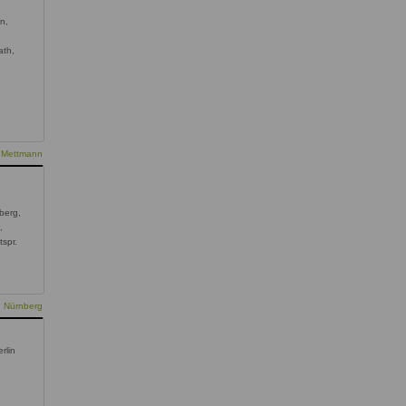
n,
ath,
e Mettmann
berg,
,
spr.
e Nürnberg
rlin