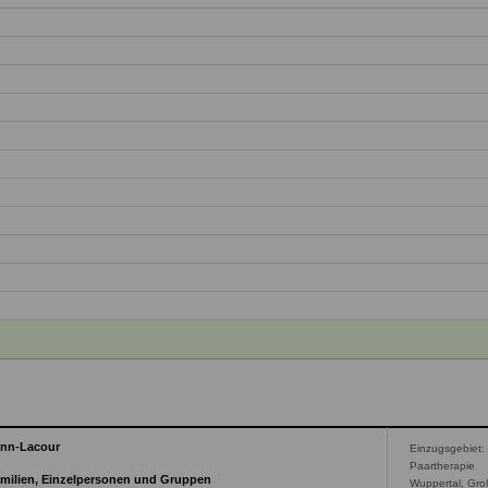
ann-Lacour
Einzugsgebiet:
Paartherapie
amilien, Einzelpersonen und Gruppen
Wuppertal, Gr