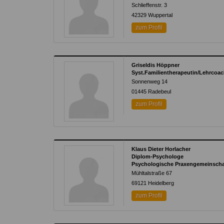
Schlieffenstr. 3
42329
Wuppertal
zum Profil
Griseldis Höppner
Syst.Familientherapeutin/Lehrcoach
Sonnenweg 14
01445
Radebeul
zum Profil
Klaus Dieter Horlacher
Diplom-Psychologe
Psychologische Praxengemeinschaf
Mühltalstraße 67
69121
Heidelberg
zum Profil