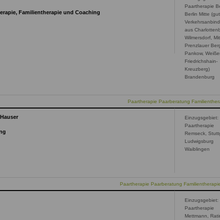
Paartherapie Be
herapie, Familientherapie und Coaching
Berlin Mitte (gu
Verkehrsanbin
aus Charlotten
Wilmersdorf, Mit
Prenzlauer Ber
Pankow, Weiße
Friedrichshain-
Kreuzberg)
Brandenburg
Paartherapie Paarberatung Familienthera
-Hauser
Einzugsgebiet:
Paartherapie
ing
Remseck, Stutt
Ludwigsburg
Waiblingen
Paartherapie Paarberatung Familientherap
Einzugsgebiet:
Paartherapie
Mettmann, Rati