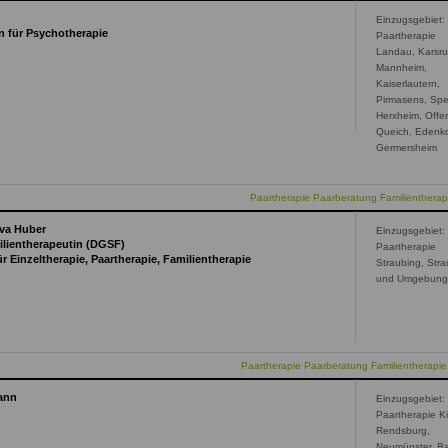
Einzugsgebiet:
n für Psychotherapie
Paartherapie
Landau, Karsru
Mannheim,
Kaiserlautern,
Pirmasens, Spe
Herxheim, Off
Queich, Edenk
Germersheim
Paartherapie Paarberatung Familienthera
Eva Huber
Einzugsgebiet:
ilientherapeutin (DGSF)
Paartherapie
 Einzeltherapie, Paartherapie, Familientherapie
Straubing, Str
und Umgebun
Paartherapie Paarberatung Familientherapie
ann
Einzugsgebiet:
Paartherapie Ki
Rendsburg,
Neumünster, B