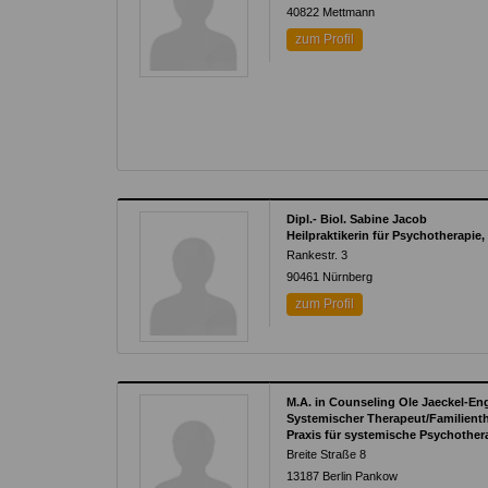
40822
Mettmann
zum Profil
Dipl.- Biol. Sabine Jacob
Heilpraktikerin für Psychotherapie
Rankestr. 3
90461
Nürnberg
zum Profil
M.A. in Counseling Ole Jaeckel-Eng
Systemischer Therapeut/Familienth
Praxis für systemische Psychother
Breite Straße 8
13187
Berlin Pankow