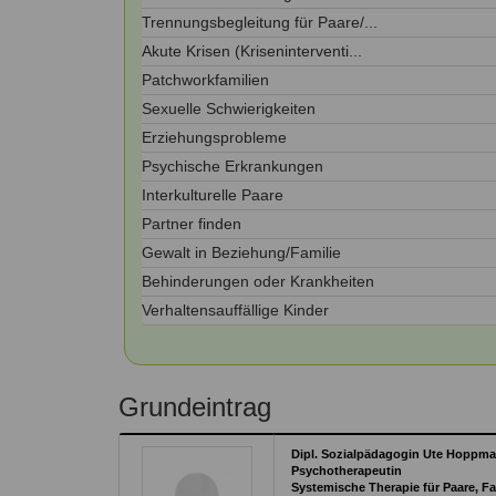
Kontakt
Angebot
Trennungsbegleitung für Paare/...
auf.
Therapeutenliste
Akute Krisen (Kriseninterventi...
nach
Zum Kontaktformular
Patchworkfamilien
Methode
Sexuelle Schwierigkeiten
Therapeutenliste
Erziehungsprobleme
nach
Themen
Psychische Erkrankungen
Interkulturelle Paare
Partner finden
Gewalt in Beziehung/Familie
Behinderungen oder Krankheiten
Verhaltensauffällige Kinder
Grundeintrag
Dipl. Sozialpädagogin Ute Hoppm
Psychotherapeutin
Systemische Therapie für Paare, F