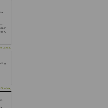
he,
yer,
enbach
oben,
pie Landau
aubing
g
 Straubing
el,
ad