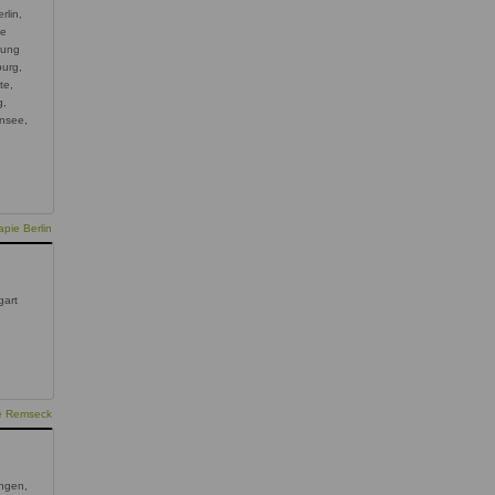
rlin,
te
dung
burg,
te,
g,
nsee,
pie Berlin
gart
ie Remseck
ngen,