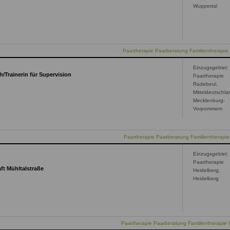
Wuppertal
Paartherapie Paarberatung Familientherapie
Einzugsgebiet:
/Trainerin für Supervision
Paartherapie
Radebeul,
Mitteldeutschla
Mecklenburg-
Vorpommern
Paartherapie Paarberatung Familientherapi
Einzugsgebiet:
Paartherapie
t Mühltalstraße
Heidelberg,
Heidelberg
Paartherapie Paarberatung Familientherapie 