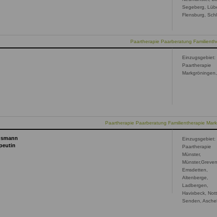
Segeberg, Lüb
Flensburg, Sch
Paartherapie Paarberatung Familienthe
Einzugsgebiet:
Paartherapie
Markgröningen
Paartherapie Paarberatung Familientherapie Mar
Husmann
Einzugsgebiet:
peutin
Paartherapie
Münster,
Münster,Greven
Emsdetten,
Altenberge,
Ladbergen,
Havixbeck, Nott
Senden, Asche