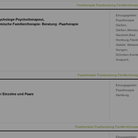
Paartherapie Paarberatung Familientherap
Einzugsgebiet:
sychologe-Psychotherapeut,
Paartherapie
emische Familientherapie- Beratung -Paarherapie
Gießen,
Gießen,Wetzlar
Nauheim,Bad
Homburg,Friedr
Alsfeld, Wetten
Hungen,
Schotten,Kron
Anspach,
Paartherapie Paarberatung Familienthera
Einzugsgebiet:
Paartherapie
ür Einzelne und Paare
Hamburg,
Paartherapie Paarberatung Familientherap
Einzugsgebiet: