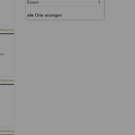
Essen
5
alle Orte anzeigen
 Wuppertal
nd/
e Radebeul
Heidelberg