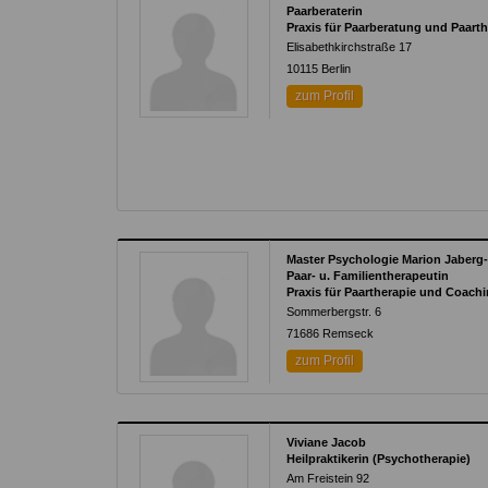
Paarberaterin
Praxis für Paarberatung und Paart
Elisabethkirchstraße 17
10115
Berlin
zum Profil
Master Psychologie Marion Jaberg
Paar- u. Familientherapeutin
Praxis für Paartherapie und Coach
Sommerbergstr. 6
71686
Remseck
zum Profil
Viviane Jacob
Heilpraktikerin (Psychotherapie)
Am Freistein 92