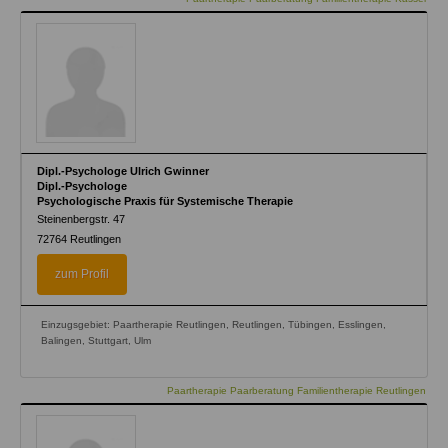
Dipl.-Psychologe Ulrich Gwinner
Dipl.-Psychologe
Psychologische Praxis für Systemische Therapie
Steinenbergstr. 47
72764
Reutlingen
zum Profil
Einzugsgebiet: Paartherapie Reutlingen, Reutlingen, Tübingen, Esslingen,
Balingen, Stuttgart, Ulm
Paartherapie Paarberatung Familientherapie Reutlingen