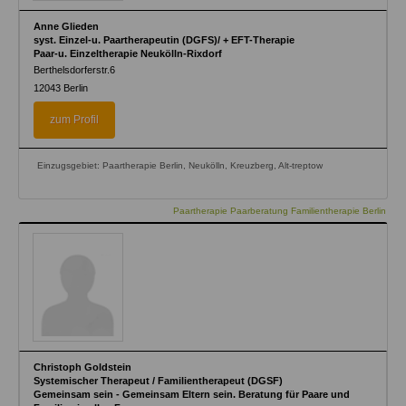
Anne Glieden
syst. Einzel-u. Paartherapeutin (DGFS)/ + EFT-Therapie
Paar-u. Einzeltherapie Neukölln-Rixdorf
Berthelsdorferstr.6
12043
Berlin
zum Profil
Einzugsgebiet: Paartherapie Berlin, Neukölln, Kreuzberg, Alt-treptow
Paartherapie Paarberatung Familientherapie Berlin
Christoph Goldstein
Systemischer Therapeut / Familientherapeut (DGSF)
Gemeinsam sein - Gemeinsam Eltern sein. Beratung für Paare und