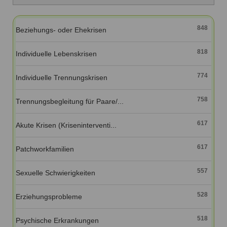
Ausbildungsinstitute
Sitemap
Formular zur Registrierung
Familienthemen
Qualitätssicherung
Fortbildungen
Links
848
Beziehungs- oder Ehekrisen
Qualität unserer Therapeuten
Information über Qualifikation
Systemischer Ansatz
818
Liste der Fachverbände
Individuelle Lebenskrisen
Veranstaltungen
774
Individuelle Trennungskrisen
Benutzername
*
Seminare und Kurse
758
Trennungsbegleitung für Paare/...
Fortbildungen
Passwort
*
617
Akute Krisen (Kriseninterventi...
vergessen?
Anmelden
617
Patchworkfamilien
557
Sexuelle Schwierigkeiten
528
Erziehungsprobleme
518
Psychische Erkrankungen