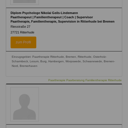
Diplom Psychologe Nikolai Geils-Lindemann
Paartherapeut | Familientherapeut | Coach | Supervisor
Paartherapie, Familientherapie, Supervision in Ritterhude bei Bremen
Riesstraße 27
27721
Ritterhude
zum Profil
Einzugsgebiet: Paartherapie Ritterhude, Bremen, Ritterhude, Osterholz-
Scharmbeck, Lesum, Burg, Hambergen, Worpswede, Schwanewede, Bremen-
Nord, Bremerhaven
Paartherapie Paarberatung Familientherapie Ritterhude