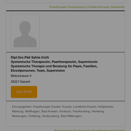
Paartherapie Paarberatung Familientherapie Greifswald
Dipl.Soz.Päd Sylvia Güth
Systemische Therapeutin, Paartherapeutin, Supervisorin
Systemische Therapie und Beratung für Paare, Familien,
Einzelpersonen, Team, Supervision
Motzstrasse 4
34117
Kassel
zum Profil
Einzugsgebiet: Paartherapie Kassel, Kassel, Landkreis Kassel, Hofgeismar,
Warburg, Wolfhagen, Bad Arolsen, Korbach, Frankenberg, Homberg,
Melsungen, Felsberg, Gudensberg, Bad Wildungen,
Paartherapie Paarberatung Familientherapie Kassel