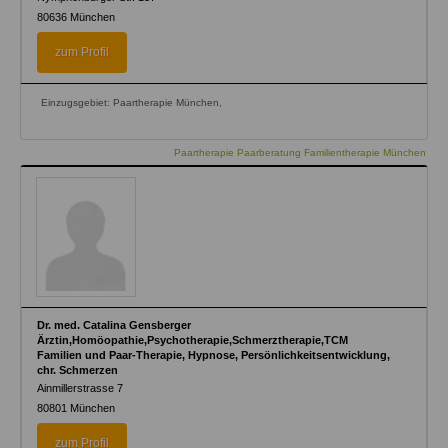
80636
München
zum Profil
Einzugsgebiet: Paartherapie München,
Paartherapie Paarberatung Familientherapie München
Dr. med. Catalina Gensberger
Ärztin,Homöopathie,Psychotherapie,Schmerztherapie,TCM
Familien und Paar-Therapie, Hypnose, Persönlichkeitsentwicklung,
chr. Schmerzen
Ainmillerstrasse 7
80801
München
zum Profil