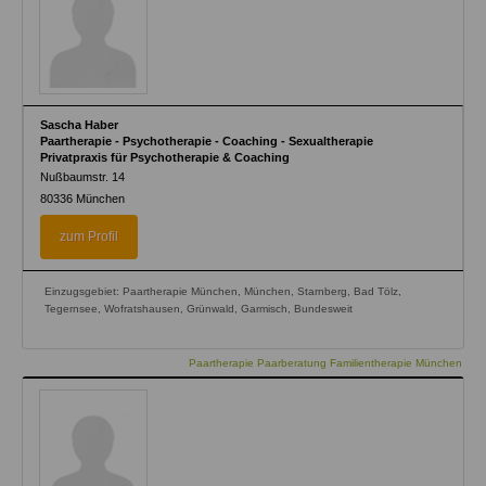
Sascha Haber
Paartherapie - Psychotherapie - Coaching - Sexualtherapie
Privatpraxis für Psychotherapie & Coaching
Nußbaumstr. 14
80336
München
zum Profil
Einzugsgebiet: Paartherapie München, München, Starnberg, Bad Tölz,
Tegernsee, Wofratshausen, Grünwald, Garmisch, Bundesweit
Paartherapie Paarberatung Familientherapie München