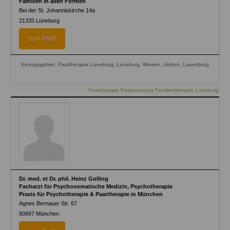
Familien in allen Formen
Bei der St. Johanniskirche 14a
21335
Lüneburg
zum Profil
Einzugsgebiet: Paartherapie Lüneburg, Lüneburg, Winsen, Uelzen, Lauenburg
Paartherapie Paarberatung Familientherapie Lüneburg
Dr. med. et Dr. phil. Heinz Golling
Facharzt für Psychosomatische Medizin, Psychotherapie
Praxis für Psychotherapie & Paartherapie in München
Agnes Bernauer Str. 67
80687
München