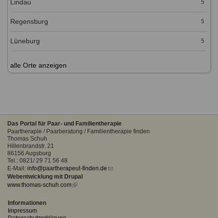
Lindau
5
Regensburg
5
Lüneburg
5
alle Orte anzeigen
Das Portal für Paar- und Familientherapie
Paartherapie / Paarberatung / Familientherapie finden
Thomas Schuh
Hillenbrandstr. 21
86156 Augsburg
Tel.: 0821/ 29 71 56 48
E-Mail:
info@paartherapeut-finden.de
(link
Webentwicklung mit Drupal
sends
www.thomas-schuh.com
(link
e-
is
mail)
external)
Informationen
Impressum