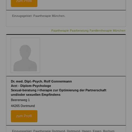
zum Profil
Einzugsgebiet: Paartherapie München,
Paartherapie Paarberatung Familientherapie München
Dr. med. Dipl.-Psych. Rolf Gonnermann
Arzt - Diplom-Psychologe
Sexual-beratung /-therapie zur Optimierung der Partnerschaft
und/oder sexuellen Empfindens
Beerenweg 1
44265
Dortmund
zum Profil
Einzugsgebiet: Paartherapie Dortmund, Dortmund, Hagen, Essen, Bochum