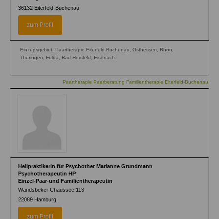
36132
Eiterfeld-Buchenau
zum Profil
Einzugsgebiet: Paartherapie Eiterfeld-Buchenau, Osthessen, Rhön,
Thüringen, Fulda, Bad Hersfeld, Eisenach
Paartherapie Paarberatung Familientherapie Eiterfeld-Buchenau
Heilpraktikerin für Psychother Marianne Grundmann
Psychotherapeutin HP
Einzel-Paar-und Familientherapeutin
Wandsbeker Chaussee 113
22089
Hamburg
zum Profil