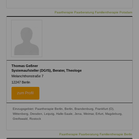
Paartherapie Paarberatung Familientherapie Potsdam
Thomas Geßner
Systemaufsteller (DGfS), Berater, Theologe
Melanchthonstraße 7
12247
Berlin
zum Profil
Einzugsgebiet: Paartherapie Berlin, Berlin, Brandenburg, Frankfurt (O),
Wittenberg, Dresden, Leipzig, Halle-Saale, Jena, Weimar, Erfurt, Magdeburg,
Greifswald, Rostock
Paartherapie Paarberatung Familientherapie Berlin