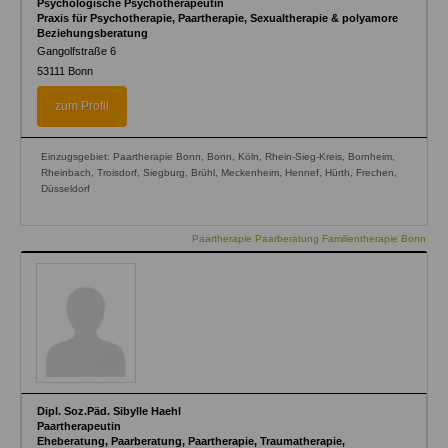
Psychologische Psychotherapeutin
Praxis für Psychotherapie, Paartherapie, Sexualtherapie & polyamore
Beziehungsberatung
Gangolfstraße 6
53111
Bonn
zum Profil
Einzugsgebiet: Paartherapie Bonn, Bonn, Köln, Rhein-Sieg-Kreis, Bornheim,
Rheinbach, Troisdorf, Siegburg, Brühl, Meckenheim, Hennef, Hürth, Frechen,
Düsseldorf
Paartherapie Paarberatung Familientherapie Bonn
Dipl. Soz.Päd. Sibylle Haehl
Paartherapeutin
Eheberatung, Paarberatung, Paartherapie, Traumatherapie,