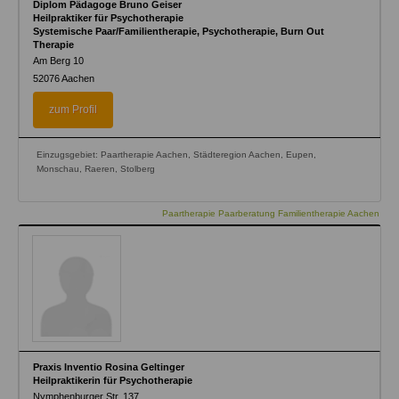
Diplom Pädagoge Bruno Geiser
Heilpraktiker für Psychotherapie
Systemische Paar/Familientherapie, Psychotherapie, Burn Out
Therapie
Am Berg 10
52076
Aachen
zum Profil
Einzugsgebiet: Paartherapie Aachen, Städteregion Aachen, Eupen,
Monschau, Raeren, Stolberg
Paartherapie Paarberatung Familientherapie Aachen
Praxis Inventio Rosina Geltinger
Heilpraktikerin für Psychotherapie
Nymphenburger Str. 137