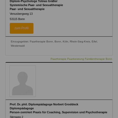
Diplom-Psychologe Tobias Gräßer
Systemische Paar- und Sexualtherapie
Paar- und Sexualtherapie
Venusbergweg 13
53115
Bonn
zum Profil
Einzugsgebiet: Paartherapie Bonn, Bonn, Köln, Rhein-Sieg-Kreis, Eifel,
Westerwald
Paartherapie Paarberatung Familientherapie Bonn
Prof. Dr. phil. Diplompädagoge Norbert Groddeck
Diplompädagoge
Person-zentriert Praxis für Coaching, Supervision und Psychotherapie
Stirnweg 2