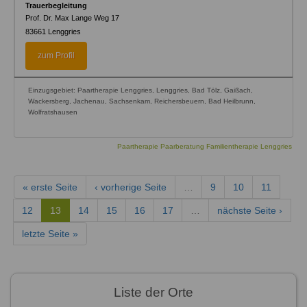
Trauerbegleitung
Prof. Dr. Max Lange Weg 17
83661
Lenggries
zum Profil
Einzugsgebiet: Paartherapie Lenggries, Lenggries, Bad Tölz, Gaißach,
Wackersberg, Jachenau, Sachsenkam, Reichersbeuern, Bad Heilbrunn,
Wolfratshausen
Paartherapie Paarberatung Familientherapie Lenggries
« erste Seite
‹ vorherige Seite
…
9
10
11
12
13
14
15
16
17
…
nächste Seite ›
letzte Seite »
Liste der Orte