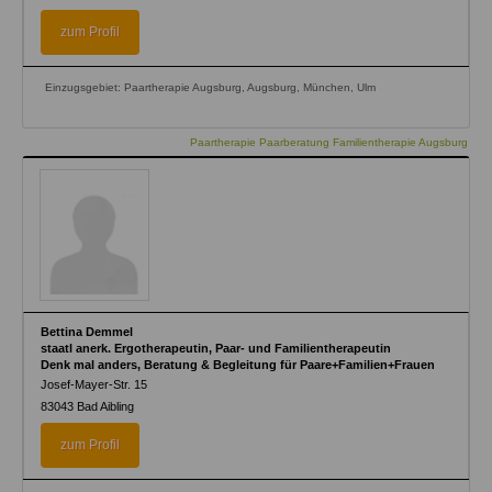
zum Profil
Einzugsgebiet: Paartherapie Augsburg, Augsburg, München, Ulm
Paartherapie Paarberatung Familientherapie Augsburg
Bettina Demmel
staatl anerk. Ergotherapeutin, Paar- und Familientherapeutin
Denk mal anders, Beratung & Begleitung für Paare+Familien+Frauen
Josef-Mayer-Str. 15
83043
Bad Aibling
zum Profil