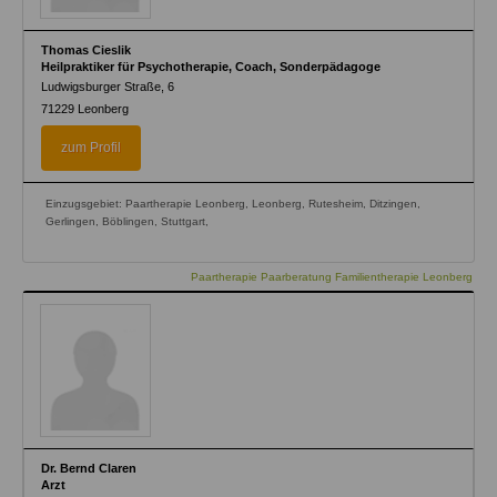
Thomas Cieslik
Heilpraktiker für Psychotherapie, Coach, Sonderpädagoge
Ludwigsburger Straße, 6
71229
Leonberg
zum Profil
Einzugsgebiet: Paartherapie Leonberg, Leonberg, Rutesheim, Ditzingen,
Gerlingen, Böblingen, Stuttgart,
Paartherapie Paarberatung Familientherapie Leonberg
Dr. Bernd Claren
Arzt