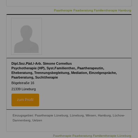
Paartherapie Paarberatung Familientherapie Hamburg
Dipl.Soz.Päd./-Arb. Simone Cornelius
Psychotherapie (HP), Syst.Familienther., Paartherapeutin,
Eheberatung, Trennungsbegleitung, Mediation, Einzelgespräche,
Paarberatung, Suchttherapie
Bögelstraße 16
21339
Lüneburg
zum Profil
Einzugsgebiet: Paartherapie Lüneburg, Lüneburg, Winsen, Hamburg, Lüchow-
Dannenberg, Uelzen
Paartherapie Paarberatung Familientherapie Lüneburg