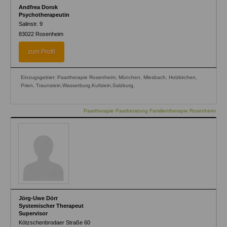
Andfrea Dorok
Psychotherapeutin
Salinstr. 9
83022
Rosenheim
zum Profil
Einzugsgebiet: Paartherapie Rosenheim, München, Miesbach, Holzkirchen,
Prien, Traunstein,Wasserburg,Kufstein,Salzburg,
Paartherapie Paarberatung Familientherapie Rosenheim
Jörg-Uwe Dörr
Systemischer Therapeut
Supervisor
Kötzschenbrodaer Straße 60