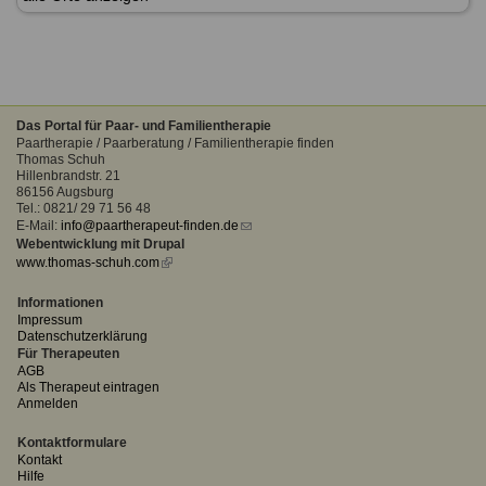
Das Portal für Paar- und Familientherapie
Paartherapie / Paarberatung / Familientherapie finden
Thomas Schuh
Hillenbrandstr. 21
86156 Augsburg
Tel.: 0821/ 29 71 56 48
E-Mail:
info@paartherapeut-finden.de
(link
Webentwicklung mit Drupal
sends
www.thomas-schuh.com
(link
e-
is
mail)
external)
Informationen
Impressum
Datenschutzerklärung
Für Therapeuten
AGB
Als Therapeut eintragen
Anmelden
Kontaktformulare
Kontakt
Hilfe