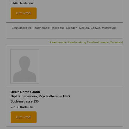
01445
Radebeul
zum Profil
Einzugsgebiet: Paartherapie Radebeul , Dresden, Meißen, Coswig, Moritzburg
Paartherapie Paarberatung Familientherapie Radebeul
Ulrike Dörries-John
Dipl.Supervisorin, Psychotherapie HPG
Sophienstrasse 136
76135
Karlsruhe
zum Profil