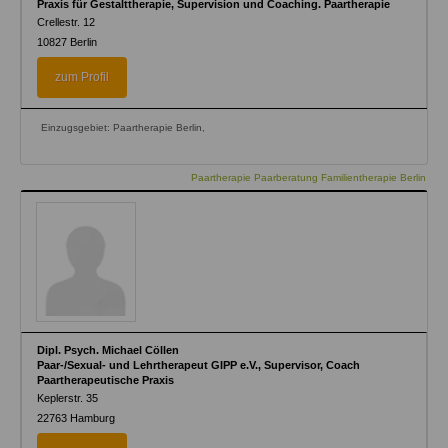
Praxis für Gestalttherapie, Supervision und Coaching. Paartherapie
Crellestr. 12
10827
Berlin
zum Profil
Einzugsgebiet: Paartherapie Berlin,
Paartherapie Paarberatung Familientherapie Berlin
Dipl. Psych. Michael Cöllen
Paar-/Sexual- und Lehrtherapeut GIPP e.V., Supervisor, Coach
Paartherapeutische Praxis
Keplerstr. 35
22763
Hamburg