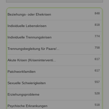
Ausbildungsinstitute
Sitemap
Formular zur Registrierung
Familienthemen
Qualitätssicherung
Fortbildungen
Links
848
Beziehungs- oder Ehekrisen
Qualität unserer Therapeuten
Information über Qualifikation
Systemischer Ansatz
818
Liste der Fachverbände
Individuelle Lebenskrisen
Veranstaltungen
774
Individuelle Trennungskrisen
Benutzername
*
Seminare und Kurse
758
Trennungsbegleitung für Paare/...
Fortbildungen
Passwort
*
617
Akute Krisen (Kriseninterventi...
vergessen?
Anmelden
617
Patchworkfamilien
557
Sexuelle Schwierigkeiten
528
Erziehungsprobleme
518
Psychische Erkrankungen