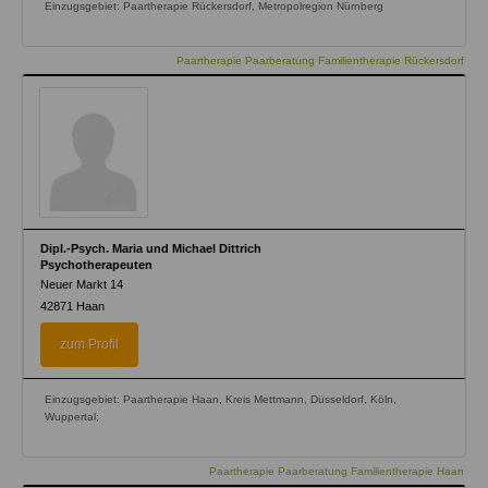
Einzugsgebiet: Paartherapie Rückersdorf, Metropolregion Nürnberg
Paartherapie Paarberatung Familientherapie Rückersdorf
Dipl.-Psych. Maria und Michael Dittrich
Psychotherapeuten
Neuer Markt 14
42871
Haan
zum Profil
Einzugsgebiet: Paartherapie Haan, Kreis Mettmann, Düsseldorf, Köln,
Wuppertal;
Paartherapie Paarberatung Familientherapie Haan