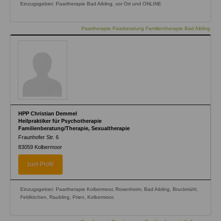
Einzugsgebiet: Paartherapie Bad Aibling, vor Ort und ONLINE
Paartherapie Paarberatung Familientherapie Bad Aibling
HPP Christian Demmel
Heilpraktiker für Psychotherapie
Familienberatung/Therapie, Sexualtherapie
Fraunhofer Str. 6
83059
Kolbermoor
zum Profil
Einzugsgebiet: Paartherapie Kolbermoor, Rosenheim, Bad Aibling, Bruckmühl,
Feldkirchen, Raubling, Prien, Kolbermoor,