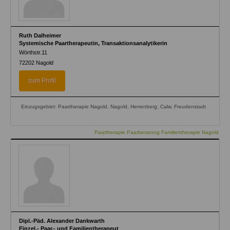
Ruth Dalheimer
Systemische Paartherapeutin, Transaktionsanalytikerin
Wörthstr.11
72202
Nagold
zum Profil
Einzugsgebiet: Paartherapie Nagold, Nagold, Herrenberg, Calw, Freudenstadt
Paartherapie Paarberatung Familientherapie Nagold
Dipl.-Päd. Alexander Dankwarth
Einzel.- Paar.- und Familientherapeut