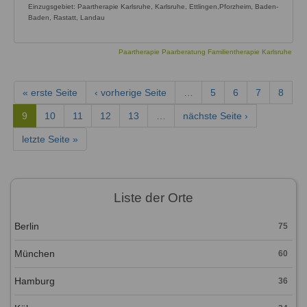
Einzugsgebiet: Paartherapie Karlsruhe, Karlsruhe, Ettlingen,Pforzheim, Baden-
Baden, Rastatt, Landau
Paartherapie Paarberatung Familientherapie Karlsruhe
« erste Seite
‹ vorherige Seite
…
5
6
7
8
9
10
11
12
13
…
nächste Seite ›
letzte Seite »
Liste der Orte
Berlin
75
München
60
Hamburg
36