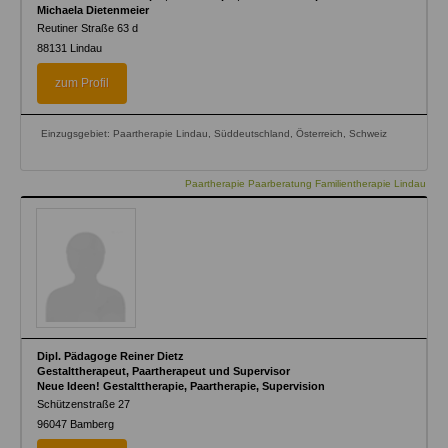
Michaela Dietenmeier
Reutiner Straße 63 d
88131
Lindau
zum Profil
Einzugsgebiet: Paartherapie Lindau, Süddeutschland, Österreich, Schweiz
Paartherapie Paarberatung Familientherapie Lindau
Dipl. Pädagoge Reiner Dietz
Gestalttherapeut, Paartherapeut und Supervisor
Neue Ideen! Gestalttherapie, Paartherapie, Supervision
Schützenstraße 27
96047
Bamberg