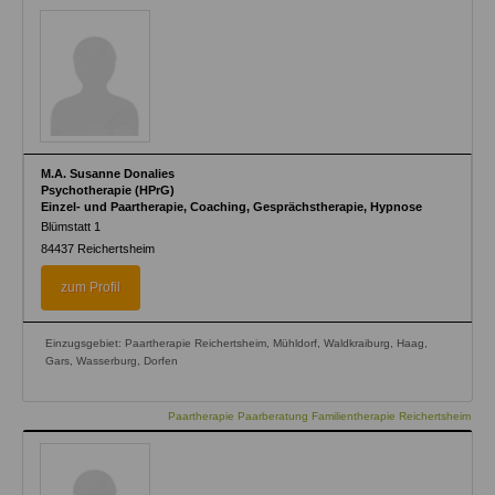
M.A. Susanne Donalies
Psychotherapie (HPrG)
Einzel- und Paartherapie, Coaching, Gesprächstherapie, Hypnose
Blümstatt 1
84437
Reichertsheim
zum Profil
Einzugsgebiet: Paartherapie Reichertsheim, Mühldorf, Waldkraiburg, Haag,
Gars, Wasserburg, Dorfen
Paartherapie Paarberatung Familientherapie Reichertsheim