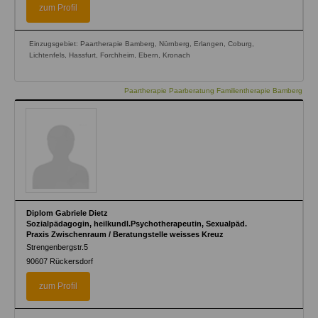
zum Profil
Einzugsgebiet: Paartherapie Bamberg, Nürnberg, Erlangen, Coburg,
Lichtenfels, Hassfurt, Forchheim, Ebern, Kronach
Paartherapie Paarberatung Familientherapie Bamberg
Diplom Gabriele Dietz
Sozialpädagogin, heilkundl.Psychotherapeutin, Sexualpäd.
Praxis Zwischenraum / Beratungstelle weisses Kreuz
Strengenbergstr.5
90607
Rückersdorf
zum Profil