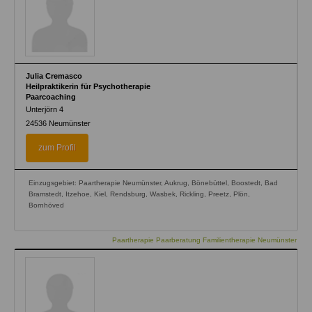
Julia Cremasco
Heilpraktikerin für Psychotherapie
Paarcoaching
Unterjörn 4
24536
Neumünster
zum Profil
Einzugsgebiet: Paartherapie Neumünster, Aukrug, Bönebüttel, Boostedt, Bad
Bramstedt, Itzehoe, Kiel, Rendsburg, Wasbek, Rickling, Preetz, Plön,
Bornhöved
Paartherapie Paarberatung Familientherapie Neumünster