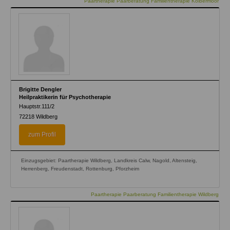
Paartherapie Paarberatung Familientherapie Kolbermoor
Brigitte Dengler
Heilpraktikerin für Psychotherapie
Hauptstr.111/2
72218
Wildberg
zum Profil
Einzugsgebiet: Paartherapie Wildberg, Landkreis Calw, Nagold, Altensteig,
Herrenberg, Freudenstadt, Rottenburg, Pforzheim
Paartherapie Paarberatung Familientherapie Wildberg