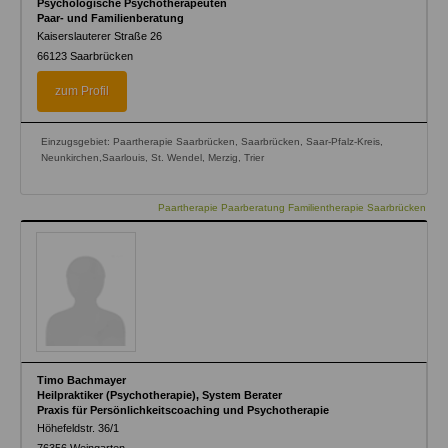
Psychologische Psychotherapeuten
Paar- und Familienberatung
Kaiserslauterer Straße 26
66123
Saarbrücken
zum Profil
Einzugsgebiet: Paartherapie Saarbrücken, Saarbrücken, Saar-Pfalz-Kreis,
Neunkirchen,Saarlouis, St. Wendel, Merzig, Trier
Paartherapie Paarberatung Familientherapie Saarbrücken
Timo Bachmayer
Heilpraktiker (Psychotherapie), System Berater
Praxis für Persönlichkeitscoaching und Psychotherapie
Höhefeldstr. 36/1