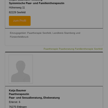
Systemische Paar- und Familientherapeutin
Höhenweg 11
82229
Seefeld
zum Profil
Einzugsgebiet: Paartherapie Seefeld, Landkreis Starnberg und
Fürstenfeldbruck
Paartherapie Paarberatung Familientherapie Seefeld
Katja Baumer
Paartherapeutin
Paar- und Sexualberatung, Eheberatung
Erlerstr. 6
76275
Ettlingen