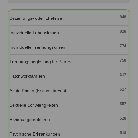
Ausbildungsinstitute
Sitemap
Formular zur Registrierung
Familienthemen
Qualitätssicherung
Fortbildungen
Links
848
Beziehungs- oder Ehekrisen
Qualität unserer Therapeuten
Information über Qualifikation
Systemischer Ansatz
818
Liste der Fachverbände
Individuelle Lebenskrisen
Veranstaltungen
774
Individuelle Trennungskrisen
Benutzername
*
Seminare und Kurse
758
Trennungsbegleitung für Paare/...
Fortbildungen
Passwort
*
617
Patchworkfamilien
vergessen?
Anmelden
617
Akute Krisen (Kriseninterventi...
557
Sexuelle Schwierigkeiten
528
Erziehungsprobleme
518
Psychische Erkrankungen