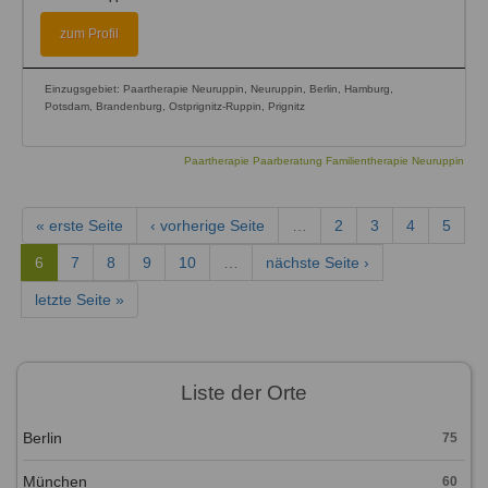
zum Profil
Einzugsgebiet: Paartherapie Neuruppin, Neuruppin, Berlin, Hamburg,
Potsdam, Brandenburg, Ostprignitz-Ruppin, Prignitz
Paartherapie Paarberatung Familientherapie Neuruppin
« erste Seite
‹ vorherige Seite
…
2
3
4
5
6
7
8
9
10
…
nächste Seite ›
letzte Seite »
Liste der Orte
Berlin
75
München
60