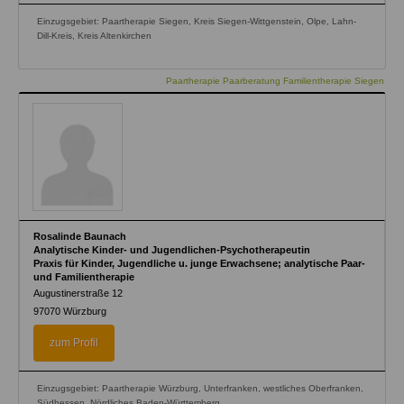
Einzugsgebiet: Paartherapie Siegen, Kreis Siegen-Wittgenstein, Olpe, Lahn-
Dill-Kreis, Kreis Altenkirchen
Paartherapie Paarberatung Familientherapie Siegen
Rosalinde Baunach
Analytische Kinder- und Jugendlichen-Psychotherapeutin
Praxis für Kinder, Jugendliche u. junge Erwachsene; analytische Paar-
und Familientherapie
Augustinerstraße 12
97070
Würzburg
zum Profil
Einzugsgebiet: Paartherapie Würzburg, Unterfranken, westliches Oberfranken,
Südhessen, Nördliches Baden-Württemberg