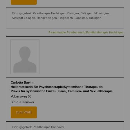
Einzugsgebiet: Paartherapie Hechingen, Bisingen, Balingen, Mössingen,
Albstadt-Ebingen, Rangendingen, Haigerloch, Landkreis Tübingen
Paartherapie Paarberatung Familientherapie Hechingen
Carlotta Baehr
Heilpraktikerin für Psychotherapie;Systemische Therapeutin
Praxis für systemische Einzel-, Paar-, Familien- und Sexualtherapie
Volgersweg 58
30175
Hannover
zum Profil
Einzugsgebiet: Paartherapie Hannover,