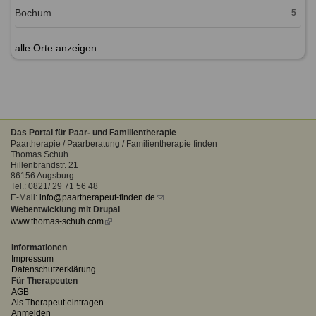
Bochum
5
alle Orte anzeigen
Das Portal für Paar- und Familientherapie
Paartherapie / Paarberatung / Familientherapie finden
Thomas Schuh
Hillenbrandstr. 21
86156 Augsburg
Tel.: 0821/ 29 71 56 48
E-Mail:
info@paartherapeut-finden.de
(link
Webentwicklung mit Drupal
sends
www.thomas-schuh.com
(link
e-
is
mail)
external)
Informationen
Impressum
Datenschutzerklärung
Für Therapeuten
AGB
Als Therapeut eintragen
Anmelden