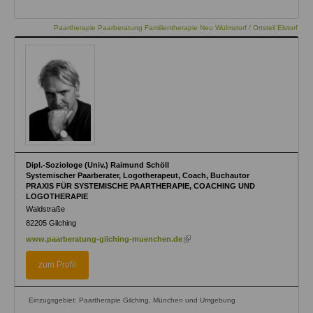
Paartherapie Paarberatung Familientherapie Neu Wulmstorf / Ortsteil Elstorf
Dipl.-Soziologe (Univ.) Raimund Schöll
Systemischer Paarberater, Logotherapeut, Coach, Buchautor
PRAXIS FÜR SYSTEMISCHE PAARTHERAPIE, COACHING UND
LOGOTHERAPIE
Waldstraße
82205
Gilching
(link
www.paarberatung-gilching-muenchen.de
is
external)
zum Profil
Einzugsgebiet: Paartherapie Gilching, München und Umgebung