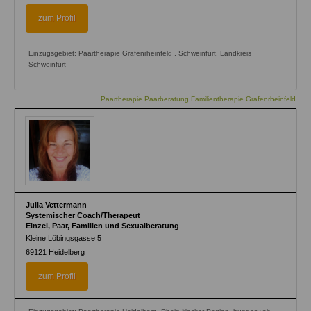
is
external)
zum Profil
Einzugsgebiet: Paartherapie Grafenrheinfeld , Schweinfurt, Landkreis
Schweinfurt
Paartherapie Paarberatung Familientherapie Grafenrheinfeld
Julia Vettermann
Systemischer Coach/Therapeut
Einzel, Paar, Familien und Sexualberatung
Kleine Löbingsgasse 5
69121
Heidelberg
zum Profil