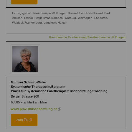
Einzugsgebiet: Paartherapie Wolfhagen, Kassel, Landkreis Kassel, Bad
Arolsen, Fritzlar, Hofgeismar, Korbach, Warburg, Wolfhagen, Landkreis
Waldeck-Frankenberg, Landkreis Höxter
Paartherapie Paarberatung Familientherapie Wolfhagen
Gudrun Schmid-Welke
Systemische Therapeutin/Beraterin
Praxis für Systemische Paartherapie/Krisenberatung/Coaching
Berger Strasse 200
60385
Frankfurt am Main
(link
www.praxiskrisenberatung.de
is
external)
zum Profil