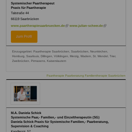
Systemischer Paartherapeut
Praxis für Paartherapie
Talstraße 44
66119
Saarbrücken
(link
(link
www.paartherapiesaarbruecken.de
www.julian-scheer.de
is
is
external)
external)
zum Profil
Einzugsgebiet: Paartherapie Saarbrücken, Saarbrücken, Neunkirchen,
Homburg, Saarlouis, Dillingen, Völklingen, Merzig, Wadern, St. Wendel, Trier,
Zweibrücken, Pirmasens, Kaiserslautern
Paartherapie Paarberatung Familientherapie Saarbrücken
M.A. Daniela Schick
Systemische Paar,- Familien,- und Einzeltherapeutin (SG)
Daniela Schick Praxis für Systemische Familien,- Paarberatung,
Supervision & Coaching
Kandlerstr. 57