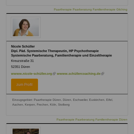
Paartherapie Paarberatung Familientherapie Gilching
Nicole Schüller
Dipl. Päd. Systemische Therapeutin, HP Psychotherapie
Systemische Paarberatung, Familientherapie und Einzeltherapie
Kreuzstraße 31
52351
Düren
(link
(link
wwww.nicole-schüller.org
wwww.schüllercoaching.de
is
is
external)
external)
zum Profil
Einzugsgebiet: Paartherapie Düren, Düren, Eschweiler, Euskirchen, Eifel,
Aachen, Kerpen, Frechen, Köln, Stolberg
Paartherapie Paarberatung Familientherapie Düren