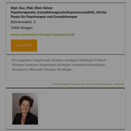
Dipl.-Soz.-Päd. Ellen Sölzer
Paartherapeutin, Gestalttherapeutin/Supervisorin(DVG, DGSv)
Praxis für Paartherapie und Gestalttherapie
Böhmerwaldstr. 9
70469
Stuttgart
(link
www.supervision-therapie-stuttgart.de
is
external)
zum Profil
Einzugsgebiet: Paartherapie Stuttgart, Esslingen Waiblingen Fellbach
Ditzingen Gerlingen Sindelfingen Böblingen Leinfelden-Echterdingen
Neuhausen Filderstadt Tübingen Reutlingen
Paartherapie Paarberatung Familientherapie Stuttgart