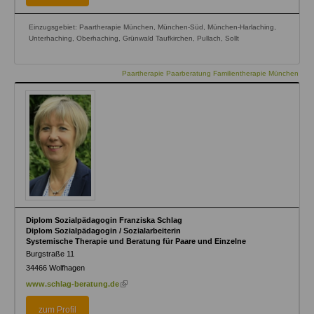
Einzugsgebiet: Paartherapie München, München-Süd, München-Harlaching,
Unterhaching, Oberhaching, Grünwald Taufkirchen, Pullach, Sollt
Paartherapie Paarberatung Familientherapie München
Diplom Sozialpädagogin Franziska Schlag
Diplom Sozialpädagogin / Sozialarbeiterin
Systemische Therapie und Beratung für Paare und Einzelne
Burgstraße 11
34466
Wolfhagen
(link
www.schlag-beratung.de
is
external)
zum Profil