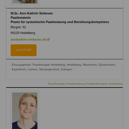
M.Sc. Ann-Kathrin Sinkovec
Paarberaterin
Praxis für systemische Paarberatung und Beziehungskompetenz
Bergstr. 52
69120
Heidelberg
(link
annkathrin-sinkovec.de
is
external)
zum Profil
Einzugsgebiet: Paartherapie Heidelberg, Heidelberg, Mannheim, Dossenheim,
Eppelheim, Leimen, Neckargemünd, Edingen
Paartherapie Paarberatung Familientherapie Heidelberg