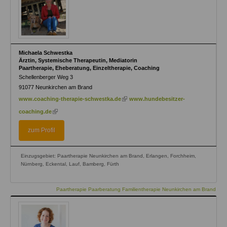
Michaela Schwestka
Ärztin, Systemische Therapeutin, Mediatorin
Paartherapie, Eheberatung, Einzeltherapie, Coaching
Schellenberger Weg 3
91077
Neunkirchen am Brand
(link
www.coaching-therapie-schwestka.de
www.hundebesitzer-
is
(link
coaching.de
external)
is
external)
zum Profil
Einzugsgebiet: Paartherapie Neunkirchen am Brand, Erlangen, Forchheim,
Nürnberg, Eckental, Lauf, Bamberg, Fürth
Paartherapie Paarberatung Familientherapie Neunkirchen am Brand