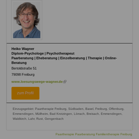
Heiko Wagner
Diplom-Psychologe | Psychotherapeut
Paarberatung | Eheberatung | Einzelberatung | Therapie | Online-
Beratung
Bertoldstraße 51
79098
Freiburg
(link
www.loesungswege-wagner.de
is
external)
zum Profil
Einzugsgebiet: Paartherapie Freiburg, Südbaden, Basel, Freiburg, Offenburg,
Emmendingen, Müllheim, Bad Krotzingen, Lörrach, Breisach, Emmendingen,
Waldkirch, Lahr, Rust, Gengenbach
Paartherapie Paarberatung Familientherapie Freiburg