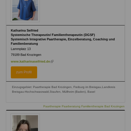
Katharina Seifried
Systemische Therapeutin/ Familientherapeutin (DGSF)
Systemisch Integrative Paartherapie, Einzelberatung, Coaching und
Familienberatung
Lammplatz 13
79189
Bad Krozingen
(link
www.katharinaseifried.de
is
external)
zum Profil
Einzugsgebiet: Paartherapie Bad Krozingen, Freiburg im Breisgau,Landkreis
Breisgau-Hochschwarzwald,Staufen, Müllheim (Baden), Basel
Paartherapie Paarberatung Familientherapie Bad Krozingen