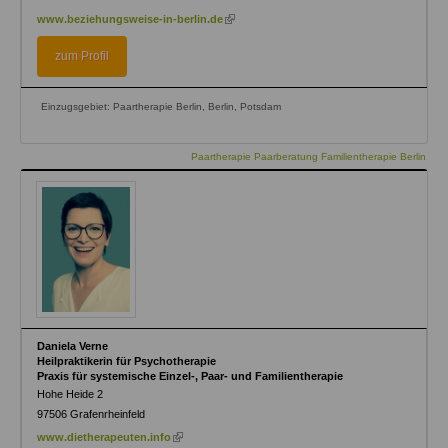
(link
www.beziehungsweise-in-berlin.de
is
external)
zum Profil
Einzugsgebiet: Paartherapie Berlin, Berlin, Potsdam
Paartherapie Paarberatung Familientherapie Berlin
Daniela Verne
Heilpraktikerin für Psychotherapie
Praxis für systemische Einzel-, Paar- und Familientherapie
Hohe Heide 2
97506
Grafenrheinfeld
(link
www.dietherapeuten.info