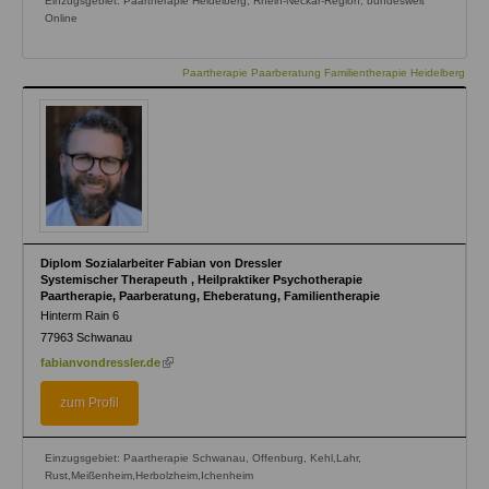
Einzugsgebiet: Paartherapie Heidelberg, Rhein-Neckar-Region, bundesweit
Online
Paartherapie Paarberatung Familientherapie Heidelberg
Diplom Sozialarbeiter Fabian von Dressler
Systemischer Therapeuth , Heilpraktiker Psychotherapie
Paartherapie, Paarberatung, Eheberatung, Familientherapie
Hinterm Rain 6
77963
Schwanau
(link
fabianvondressler.de
is
external)
zum Profil
Einzugsgebiet: Paartherapie Schwanau, Offenburg, Kehl,Lahr,
Rust,Meißenheim,Herbolzheim,Ichenheim