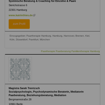
Systmische Beratung & Coaching für Einzelne & Paare
Sierichstrasse 6
22301
Hamburg
(link
www.katrinthies.de
is
external)
zum Profil
Einzugsgebiet: Paartherapie Hamburg, Hamburg, Hannover, Bremen, Kiel,
Köln, Düsseldorf, Frankfurt, München
Paartherapie Paarberatung Familientherapie Hamburg
Magistra Sarah Trentzsch
Sozialpsychologin, Psychodynamische Beraterin, Mediatorin
Paarberatung, Beziehungsberatung, Mediation
Bergmannstraße 28
10961
Berlin