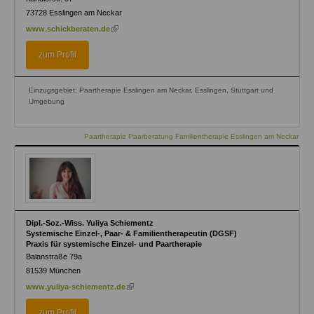
73728
Esslingen am Neckar
(link
www.schickberaten.de
is
external)
zum Profil
Einzugsgebiet: Paartherapie Esslingen am Neckar, Esslingen, Stuttgart und
Umgebung
Paartherapie Paarberatung Familientherapie Esslingen am Neckar
Dipl.-Soz.-Wiss. Yuliya Schiementz
Systemische Einzel-, Paar- & Familientherapeutin (DGSF)
Praxis für systemische Einzel- und Paartherapie
Balanstraße 79a
81539
München
(link
www.yuliya-schiementz.de
is
external)
zum Profil