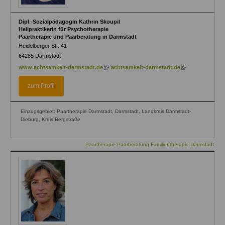
Dipl.-Sozialpädagogin Kathrin Skoupil
Heilpraktikerin für Psychotherapie
Paartherapie und Paarberatung in Darmstadt
Heidelberger Str. 41
64285
Darmstadt
(link
(link
www.achtsamkeit-darmstadt.de
achtsamkeit-darmstadt.de
is
is
external)
external)
zum Profil
Einzugsgebiet: Paartherapie Darmstadt, Darmstadt, Landkreis Darmstadt-
Dieburg, Kreis Bergstraße
Paartherapie Paarberatung Familientherapie Darmstadt