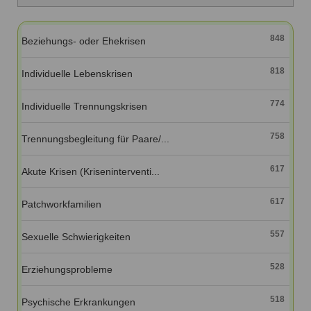
Ausbildungsinstitute
Sitemap
Formular zur Registrierung
Familienthemen
Qualitätssicherung
Fortbildungen
Links
848
Beziehungs- oder Ehekrisen
Qualität unserer Therapeuten
Information über Qualifikation
Systemischer Ansatz
818
Liste der Fachverbände
Individuelle Lebenskrisen
Veranstaltungen
774
Individuelle Trennungskrisen
Benutzername
*
Seminare und Kurse
758
Trennungsbegleitung für Paare/...
Fortbildungen
Passwort
*
617
Akute Krisen (Kriseninterventi...
vergessen?
Anmelden
617
Patchworkfamilien
557
Sexuelle Schwierigkeiten
528
Erziehungsprobleme
518
Psychische Erkrankungen