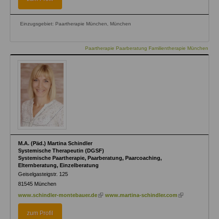
Einzugsgebiet: Paartherapie München, München
Paartherapie Paarberatung Familientherapie München
M.A. (Päd.) Martina Schindler
Systemische Therapeutin (DGSF)
Systemische Paartherapie, Paarberatung, Paarcoaching,
Elternberatung, Einzelberatung
Geiselgasteigstr. 125
81545
München
(link
(link
www.schindler-montebauer.de
www.martina-schindler.com
is
is
external)
external)
zum Profil