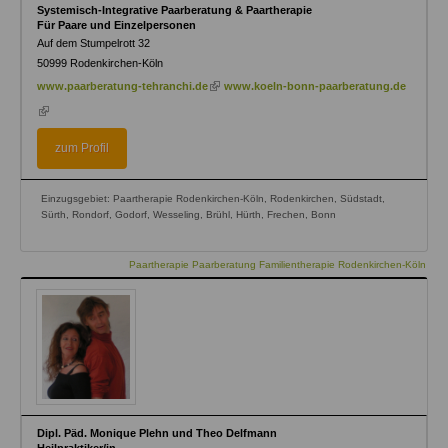
Systemisch-Integrative Paarberatung & Paartherapie
Für Paare und Einzelpersonen
Auf dem Stumpelrott 32
50999
Rodenkirchen-Köln
(link
www.paarberatung-tehranchi.de
www.koeln-bonn-paarberatung.de
is
(link
external)
is
external)
zum Profil
Einzugsgebiet: Paartherapie Rodenkirchen-Köln, Rodenkirchen, Südstadt,
Sürth, Rondorf, Godorf, Wesseling, Brühl, Hürth, Frechen, Bonn
Paartherapie Paarberatung Familientherapie Rodenkirchen-Köln
Dipl. Päd. Monique Plehn und Theo Delfmann
Heilpraktiker/in