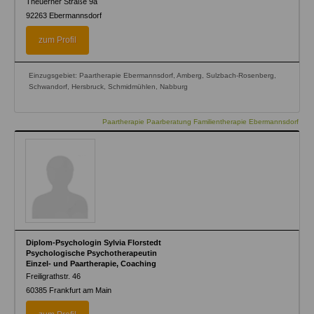
Theuerner Straße 9a
92263
Ebermannsdorf
zum Profil
Einzugsgebiet: Paartherapie Ebermannsdorf, Amberg, Sulzbach-Rosenberg,
Schwandorf, Hersbruck, Schmidmühlen, Nabburg
Paartherapie Paarberatung Familientherapie Ebermannsdorf
Diplom-Psychologin Sylvia Florstedt
Psychologische Psychotherapeutin
Einzel- und Paartherapie, Coaching
Freiligrathstr. 46
60385
Frankfurt am Main