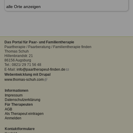
alle Orte anzeigen
Das Portal für Paar- und Familientherapie
Paartherapie / Paarberatung / Familientherapie finden
Thomas Schuh
Hillenbrandstr. 21
86156 Augsburg
Tel.: 0821/ 29 71 56 48
E-Mail:
info@paartherapeut-finden.de
(link
Webentwicklung mit Drupal
sends
www.thomas-schuh.com
(link
e-
is
mail)
external)
Informationen
Impressum
Datenschutzerklärung
Für Therapeuten
AGB
Als Therapeut eintragen
Anmelden
Kontaktformulare