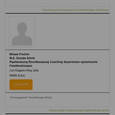
Paartherapie Paarberatung Familientherapie Göppingen
Miriam Fischer
M.A. Soziale Arbeit
Paarberatung Einzelberatung Coaching Supervision systemische
Familientherapie
Juri-Gagarin-Ring 116a
99085
Erfurt
zum Profil
Einzugsgebiet: Paartherapie Erfurt,
Paartherapie Paarberatung Familientherapie Erfurt