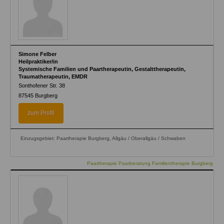
Simone Felber
Heilpraktiker/in
Systemische Familien und Paartherapeutin, Gestalttherapeutin,
Traumatherapeutin, EMDR
Sonthofener Str. 38
87545
Burgberg
zum Profil
Einzugsgebiet: Paartherapie Burgberg, Allgäu / Oberallgäu / Schwaben
Paartherapie Paarberatung Familientherapie Burgberg