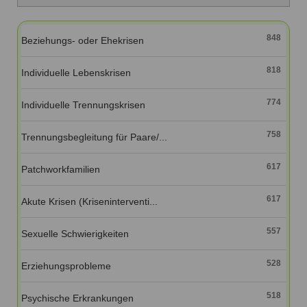
Ausbildungsinstitute
Sitemap
Formular zur Registrierung
Familienthemen
Qualitätssicherung
Fortbildungen
Links
848
Beziehungs- oder Ehekrisen
Qualität unserer Therapeuten
Information über Qualifikation
Systemischer Ansatz
818
Liste der Fachverbände
Individuelle Lebenskrisen
Veranstaltungen
774
Individuelle Trennungskrisen
Benutzername
*
Seminare und Kurse
758
Trennungsbegleitung für Paare/...
Fortbildungen
Passwort
*
617
Patchworkfamilien
vergessen?
Anmelden
617
Akute Krisen (Kriseninterventi...
557
Sexuelle Schwierigkeiten
528
Erziehungsprobleme
518
Psychische Erkrankungen