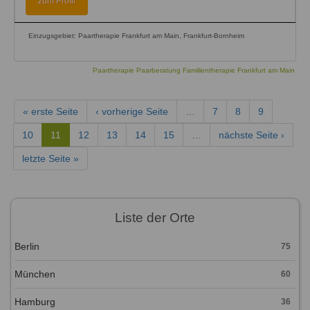
zum Profil
Einzugsgebiet: Paartherapie Frankfurt am Main, Frankfurt-Bornheim
Paartherapie Paarberatung Familientherapie Frankfurt am Main
« erste Seite
‹ vorherige Seite
…
7
8
9
10
11
12
13
14
15
…
nächste Seite ›
letzte Seite »
Liste der Orte
Berlin
75
München
60
Hamburg
36