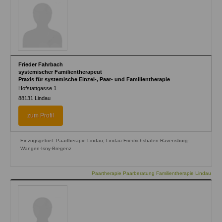
Frieder Fahrbach
systemischer Familientherapeut
Praxis für systemische Einzel-, Paar- und Familientherapie
Hofstattgasse 1
88131
Lindau
zum Profil
Einzugsgebiet: Paartherapie Lindau, Lindau-Friedrichshafen-Ravensburg-
Wangen-Isny-Bregenz
Paartherapie Paarberatung Familientherapie Lindau