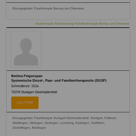
Einzugsgebiet: Paartherapie Bernau am Chiemsee,
Paartherapie Paarberatung Familientherapie Bernau am Chiemsee
Bettina Feigenspan
Systemische Einzel-, Paar- und Familientherapeutin (DGSF)
Schmollerstr. 152a
70378
Stuttgart-Steinhaldenfeld
zum Profil
Einzugsgebiet: Paartherapie Stuttgart-Steinhaldenfeld, Stuttgart, Fellbach,
Waiblingen, Ditzingen, Gerlingen, Leonberg, Esslingen, Ostfildern,
Sindelfingen, Böblingen