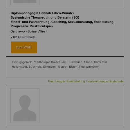
Diplompädagogin Hannah Erben-Wunder
Systemische Therapeutin und Beraterin (SG)
Einzel- und Paarberatung, Coaching, Sexualberatung, Eheberatung,
Progressive Muskelentspan
Bertha-von-Suttner Allee 4
21614
Buxtehude
zum Profil
Einzugsgebiet: Paartherapie Buxtehude, Buxtehude, Stade, Harsefeld,
Hollenstedt, Buchholz, Sittensen, Tostedt, Elstorf, Neu Wulmstorf
Paartherapie Paarberatung Familientherapie Buxtehude