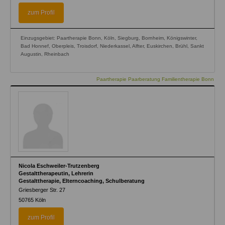
zum Profil
Einzugsgebiet: Paartherapie Bonn, Köln, Siegburg, Bornheim, Königswinter,
Bad Honnef, Oberpleis, Troisdorf, Niederkassel, Alfter, Euskirchen, Brühl, Sankt
Augustin, Rheinbach
Paartherapie Paarberatung Familientherapie Bonn
Nicola Eschweiler-Trutzenberg
Gestalttherapeutin, Lehrerin
Gestalttherapie, Elterncoaching, Schulberatung
Griesberger Str. 27
50765
Köln
zum Profil