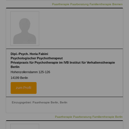
Paartherapie Paarberatung Familientherapie Bremen
Dipl.-Psych. Horia Fabini
Psychologischer Psychotherapeut
Privatpraxis für Psychotherapie im IVB Institut für Verhaltenstherapie
Berlin
Hohenzollerndamm 125-126
14199
Berlin
zum Profil
Einzugsgebiet: Paartherapie Berlin, Berlin
Paartherapie Paarberatung Familientherapie Berlin