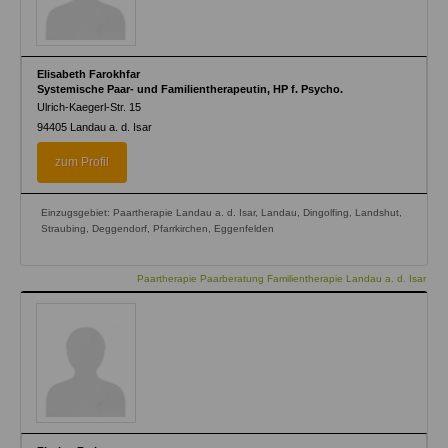
Elisabeth Farokhfar
Systemische Paar- und Familientherapeutin, HP f. Psycho.
Ulrich-Kaegerl-Str. 15
94405
Landau a. d. Isar
zum Profil
Einzugsgebiet: Paartherapie Landau a. d. Isar, Landau, Dingolfing, Landshut,
Straubing, Deggendorf, Pfarrkirchen, Eggenfelden
Paartherapie Paarberatung Familientherapie Landau a. d. Isar