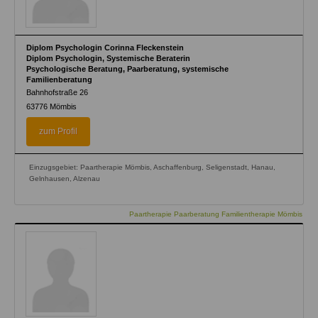
Diplom Psychologin Corinna Fleckenstein
Diplom Psychologin, Systemische Beraterin
Psychologische Beratung, Paarberatung, systemische
Familienberatung
Bahnhofstraße 26
63776
Mömbis
zum Profil
Einzugsgebiet: Paartherapie Mömbis, Aschaffenburg, Seligenstadt, Hanau,
Gelnhausen, Alzenau
Paartherapie Paarberatung Familientherapie Mömbis