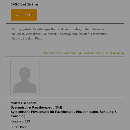
67098
Bad Dürkheim
zum Profil
Einzugsgebiet: Paartherapie Bad Dürkheim, Ludwigshafen, Mannheim,
Neustadt, Weinstraße, Grünstadt, Kaiserslautern, Maxdorf, Frankenthal,
Speyer, Landau, Pfalz
Paartherapie Paarberatung Familientherapie Bad Dürkheim
Martin Eschbach
Systemischer Paartherapeut (SIH)
Systemische Privatpraxis für Paartherapie, Einzeltherapie, Beratung &
Coaching
Kaiserstr. 113
53113
Bonn