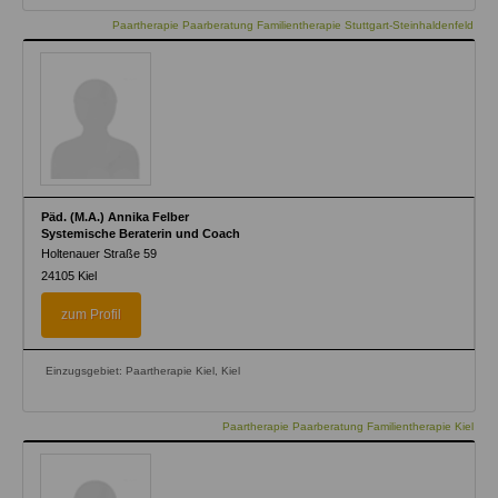
Paartherapie Paarberatung Familientherapie Stuttgart-Steinhaldenfeld
Päd. (M.A.) Annika Felber
Systemische Beraterin und Coach
Holtenauer Straße 59
24105
Kiel
zum Profil
Einzugsgebiet: Paartherapie Kiel, Kiel
Paartherapie Paarberatung Familientherapie Kiel