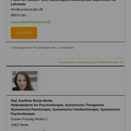
Lehrende
Herdbruckerstraße 28
89073
Ulm
(link
www.reflectingwave.eu
is
external)
zum Profil
Einzugsgebiet: Paartherapie Ulm, Landesweit
Paartherapie Paarberatung Familientherapie Ulm
Dipl. Kauffrau Ronja Wutke
Heilpraktikerin für Psychotherapie, Systemische Therapeutin
Systemische Paartherapie, Systemische Familientherapie, Systemische
Psychotherapie
Gustav-Freytag-Straße 3
10827
Berlin
(link