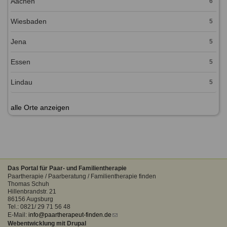
Aachen
6
Wiesbaden
5
Jena
5
Essen
5
Lindau
5
alle Orte anzeigen
Das Portal für Paar- und Familientherapie
Paartherapie / Paarberatung / Familientherapie finden
Thomas Schuh
Hillenbrandstr. 21
86156 Augsburg
Tel.: 0821/ 29 71 56 48
E-Mail:
info@paartherapeut-finden.de
(link
Webentwicklung mit Drupal
sends