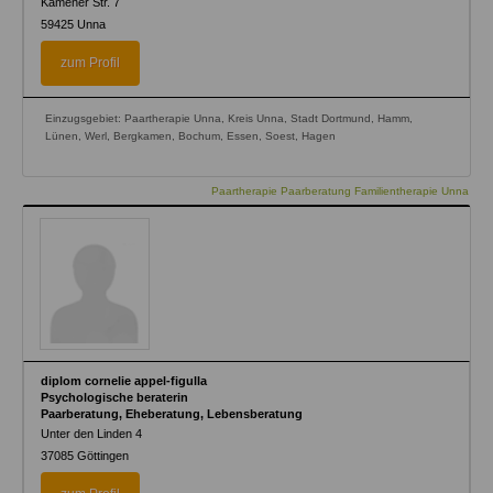
Kamener Str. 7
59425
Unna
zum Profil
Einzugsgebiet: Paartherapie Unna, Kreis Unna, Stadt Dortmund, Hamm,
Lünen, Werl, Bergkamen, Bochum, Essen, Soest, Hagen
Paartherapie Paarberatung Familientherapie Unna
diplom cornelie appel-figulla
Psychologische beraterin
Paarberatung, Eheberatung, Lebensberatung
Unter den Linden 4
37085
Göttingen