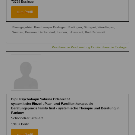
73728
Esslingen
zum Profil
Einzugsgebiet: Paartherapie Esslingen, Esslingen, Stuttgart, Wendlingen,
Wernau, Deizisau, Denkendorf, Kernen, Filderstadt, Bad Cannstatt
Paartherapie Paarberatung Familientherapie Esslingen
Dipl. Psychologin Sabrina Odebrecht
systemische Einzel-, Paar- und Familientherapeutin
Beratungspraxis family first - systemische Therapie und Beratung in
Pankow
Schönholzer Straße 2
13187
Berlin
zum Profil