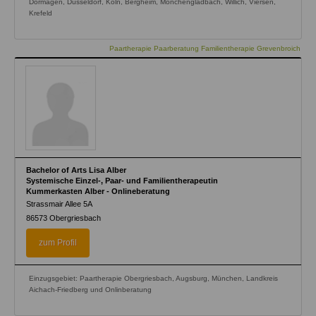
Dormagen, Düsseldorf, Köln, Bergheim, Mönchengladbach, Willich, Viersen,
Krefeld
Paartherapie Paarberatung Familientherapie Grevenbroich
Bachelor of Arts Lisa Alber
Systemische Einzel-, Paar- und Familientherapeutin
Kummerkasten Alber - Onlineberatung
Strassmair Allee 5A
86573
Obergriesbach
zum Profil
Einzugsgebiet: Paartherapie Obergriesbach, Augsburg, München, Landkreis
Aichach-Friedberg und Onlinberatung