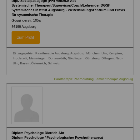
Dipl.-Sozialpädagoge (FH) Volkmar Abt
Systemischer Therapeut/Supervisor/Coach/Lehrender DGSF
Systemisches Institut Augsburg - Weiterbildungszentrum und Praxis
für systemische Therapie
Göggingerstr. 105a
86199
Augsburg
zum Profil
Einzugsgebiet: Paartherapie Augsburg, Augsburg, München, Ulm, Kempten,
Ingolstadt, Memmingen, Donauwörth, Nördlingen, Günzburg, Dillingen, Neu-
Ulm, Bayern,Österreich, Schweiz
Paartherapie Paarberatung Familientherapie Augsburg
Diplom Psychologe Dietrich Abt
Diplom Psychologe / Psychologischer Psychotherapeut