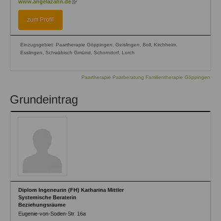
www.angelazahn.de
is
external)
zum Profil
Einzugsgebiet: Paartherapie Göppingen, Geislingen, Boll, Kirchheim,
Esslingen, Schwäbisch Gmünd, Schorndorf, Lorch
Paartherapie Paarberatung Familientherapie Göppingen
Grundeintrag
Diplom Ingeneurin (FH) Katharina Mittler
Systemische Beraterin
Beziehungsräume
Eugenie-von-Soden-Str. 16a