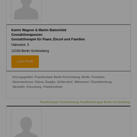
Katrin Wagner & Martin Battenfeld
Gestalttherapeuten
Gestalttherapie für Paare, Einzel und Familien
Hähnelstr. 5
12159
Berlin-Schöneberg
zum Profil
Einzugsgebiet: Paartherapie Berlin-Schöneberg, Berlin, Potsdam,
Kleinmachnow, Teltow, Steglitz, Zehlendorf, Wilmersorf, Charlottenburg,
Neukölln, Kreuzberg, Friedrichshain
Paartherapie Paarberatung Familientherapie Berlin-Schöneberg