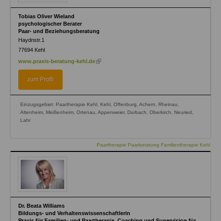
Tobias Oliver Wieland
psychologischer Berater
Paar- und Beziehungsberatung
Haydnstr.1
77694
Kehl
(link
www.praxis-beratung-kehl.de
is
external)
zum Profil
Einzugsgebiet: Paartherapie Kehl, Kehl, Offenburg, Achern, Rheinau,
Altenheim, Meißenheim, Ortenau, Appenweier, Durbach, Oberkirch, Neuried,
Lahr
Paartherapie Paarberatung Familientherapie Kehl
Dr. Beata Williams
Bildungs- und Verhaltenswissenschaftlerin
Praxis für Familien- und Paartherapie, Coaching und Supervision für