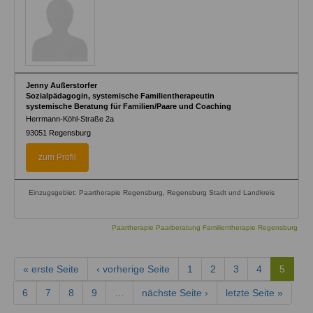
Jenny Außerstorfer
Sozialpädagogin, systemische Familientherapeutin
systemische Beratung für Familien/Paare und Coaching
Herrmann-Köhl-Straße 2a
93051
Regensburg
zum Profil
Einzugsgebiet: Paartherapie Regensburg, Regensburg Stadt und Landkreis
Paartherapie Paarberatung Familientherapie Regensburg
« erste Seite
‹ vorherige Seite
1
2
3
4
5
6
7
8
9
…
nächste Seite ›
letzte Seite »