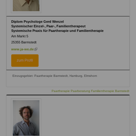
Diplom Psychologe Gerd Wenzel
Systemischer Einzel-, Paar-, Familientherapeut
Systemische Praxis für Paartherapie und Familientherapie
Am Markt 5
25355
Barmstedt
(link
www.ja-we.de
is
external)
zum Profil
Einzugsgebiet: Paartherapie Barmstedt, Hamburg, Elmshorn
Paartherapie Paarberatung Familientherapie Barmstedt