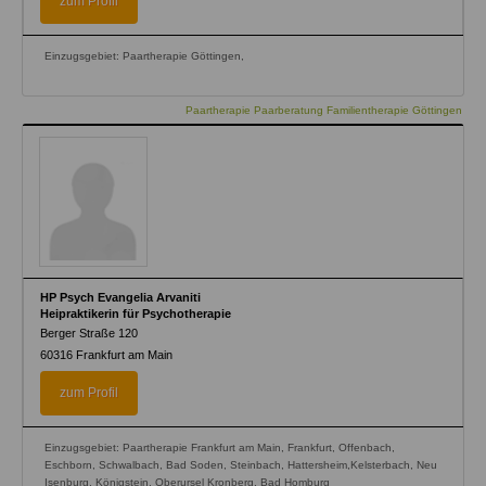
zum Profil
Einzugsgebiet: Paartherapie Göttingen,
Paartherapie Paarberatung Familientherapie Göttingen
HP Psych Evangelia Arvaniti
Heipraktikerin für Psychotherapie
Berger Straße 120
60316
Frankfurt am Main
zum Profil
Einzugsgebiet: Paartherapie Frankfurt am Main, Frankfurt, Offenbach,
Eschborn, Schwalbach, Bad Soden, Steinbach, Hattersheim,Kelsterbach, Neu
Isenburg, Königstein, Oberursel Kronberg, Bad Homburg