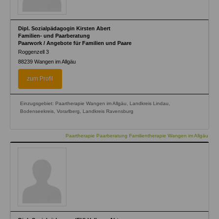
Dipl. Sozialpädagogin Kirsten Abert
Familien- und Paarberatung
Paarwork / Angebote für Familien und Paare
Roggenzell 3
88239
Wangen im Allgäu
zum Profil
Einzugsgebiet: Paartherapie Wangen im Allgäu, Landkreis Lindau,
Bodenseekreis, Vorarlberg, Landkreis Ravensburg
Paartherapie Paarberatung Familientherapie Wangen im Allgäu