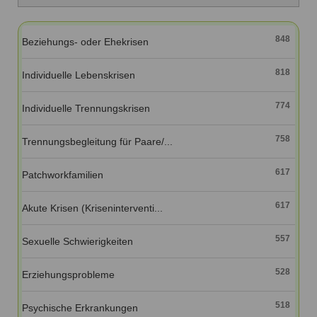
Ausbildungsinstitute
Sitemap
Formular zur Registrierung
Familienthemen
Qualitätssicherung
Fortbildungen
Links
848
Beziehungs- oder Ehekrisen
Qualität unserer Therapeuten
Information über Qualifikation
Systemischer Ansatz
818
Liste der Fachverbände
Individuelle Lebenskrisen
Veranstaltungen
774
Individuelle Trennungskrisen
Benutzername
*
Seminare und Kurse
758
Trennungsbegleitung für Paare/...
Fortbildungen
Passwort
*
617
Patchworkfamilien
vergessen?
Anmelden
617
Akute Krisen (Kriseninterventi...
557
Sexuelle Schwierigkeiten
528
Erziehungsprobleme
518
Psychische Erkrankungen