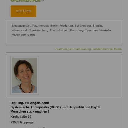
www.ronjawutke.de
is
external)
zum Profil
Einzugsgebiet: Paartherapie Berlin, Friedenau, Schöneberg, Steglitz,
Wilmersdorf, Charlottenburg, Friedrichshain, Kreuzberg, Spandau, Neukölln,
Mariendorf, Berlin
Paartherapie Paarberatung Familientherapie Berlin
Dipl. Ing. FH Angela Zahn
Systemische Therapeutin (DGSF) und Heilpraktikerin Psych
Menschen stark machen !
Kirchstraße 19
73033
Göppingen
(link