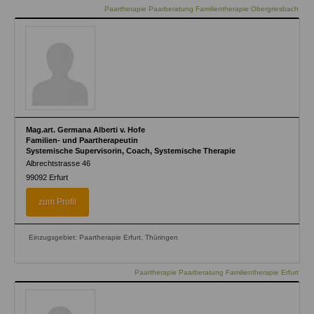
Paartherapie Paarberatung Familientherapie Obergriesbach
Mag.art. Germana Alberti v. Hofe
Familien- und Paartherapeutin
Systemische Supervisorin, Coach, Systemische Therapie
Albrechtstrasse 46
99092
Erfurt
zum Profil
Einzugsgebiet: Paartherapie Erfurt, Thüringen
Paartherapie Paarberatung Familientherapie Erfurt