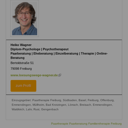
Heiko Wagner
Diplom-Psychologe | Psychotherapeut
Paarberatung | Eheberatung | Einzelberatung | Therapie | Online-
Beratung
Bertoldstraße 51
79098
Freiburg
(link
www.loesungswege-wagner.de
is
external)
zum Profil
Einzugsgebiet: Paartherapie Freiburg, Südbaden, Basel, Freiburg, Offenburg,
Emmendingen, Müllheim, Bad Krotzingen, Lörrach, Breisach, Emmendingen,
Waldkirch, Lahr, Rust, Gengenbach
Paartherapie Paarberatung Familientherapie Freiburg