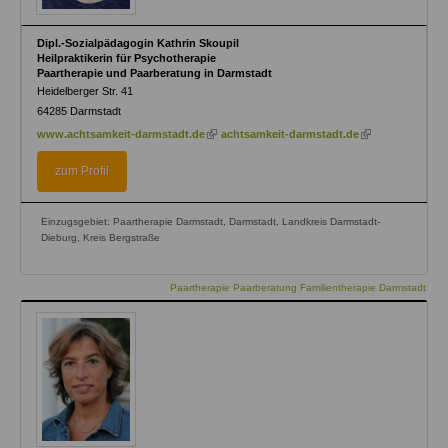
Dipl.-Sozialpädagogin Kathrin Skoupil
Heilpraktikerin für Psychotherapie
Paartherapie und Paarberatung in Darmstadt
Heidelberger Str. 41
64285
Darmstadt
(link
(link
www.achtsamkeit-darmstadt.de
achtsamkeit-darmstadt.de
is
is
external)
external)
zum Profil
Einzugsgebiet: Paartherapie Darmstadt, Darmstadt, Landkreis Darmstadt-
Dieburg, Kreis Bergstraße
Paartherapie Paarberatung Familientherapie Darmstadt