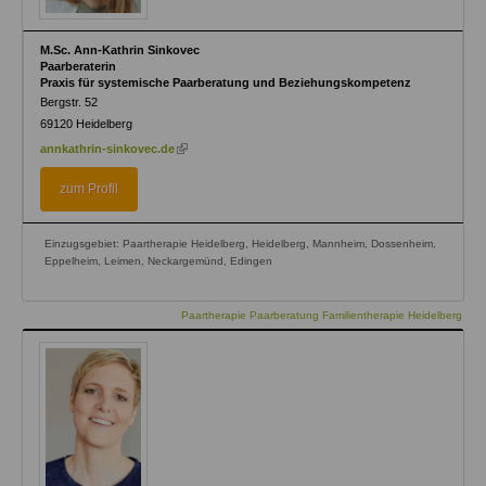
M.Sc. Ann-Kathrin Sinkovec
Paarberaterin
Praxis für systemische Paarberatung und Beziehungskompetenz
Bergstr. 52
69120
Heidelberg
(link
annkathrin-sinkovec.de
is
external)
zum Profil
Einzugsgebiet: Paartherapie Heidelberg, Heidelberg, Mannheim, Dossenheim,
Eppelheim, Leimen, Neckargemünd, Edingen
Paartherapie Paarberatung Familientherapie Heidelberg