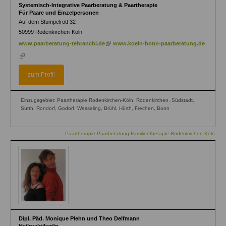
Systemisch-Integrative Paarberatung & Paartherapie
Für Paare und Einzelpersonen
Auf dem Stumpelrott 32
50999
Rodenkirchen-Köln
(link
www.paarberatung-tehranchi.de
www.koeln-bonn-paarberatung.de
is
(link
external)
is
external)
zum Profil
Einzugsgebiet: Paartherapie Rodenkirchen-Köln, Rodenkirchen, Südstadt,
Sürth, Rondorf, Godorf, Wesseling, Brühl, Hürth, Frechen, Bonn
Paartherapie Paarberatung Familientherapie Rodenkirchen-Köln
Dipl. Päd. Monique Plehn und Theo Delfmann
Heilpraktiker/in