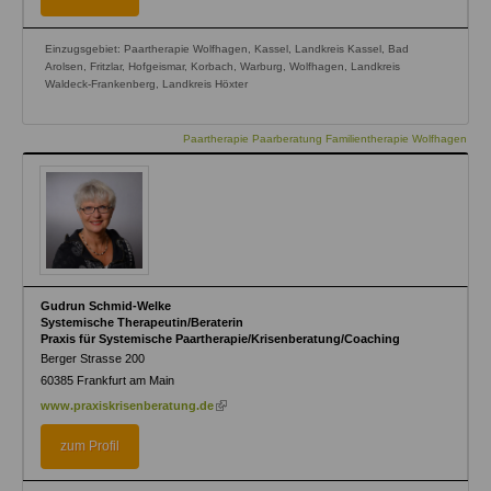
Einzugsgebiet: Paartherapie Wolfhagen, Kassel, Landkreis Kassel, Bad
Arolsen, Fritzlar, Hofgeismar, Korbach, Warburg, Wolfhagen, Landkreis
Waldeck-Frankenberg, Landkreis Höxter
Paartherapie Paarberatung Familientherapie Wolfhagen
Gudrun Schmid-Welke
Systemische Therapeutin/Beraterin
Praxis für Systemische Paartherapie/Krisenberatung/Coaching
Berger Strasse 200
60385
Frankfurt am Main
(link
www.praxiskrisenberatung.de
is
external)
zum Profil