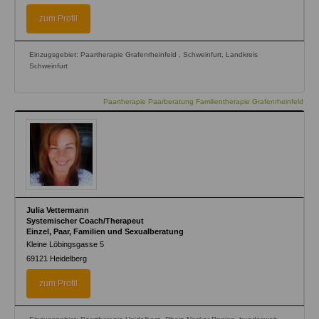
is
external)
zum Profil
Einzugsgebiet: Paartherapie Grafenrheinfeld , Schweinfurt, Landkreis
Schweinfurt
Paartherapie Paarberatung Familientherapie Grafenrheinfeld
Julia Vettermann
Systemischer Coach/Therapeut
Einzel, Paar, Familien und Sexualberatung
Kleine Löbingsgasse 5
69121
Heidelberg
zum Profil