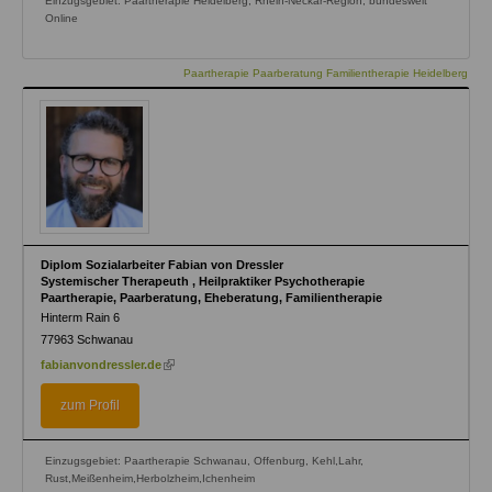
Einzugsgebiet: Paartherapie Heidelberg, Rhein-Neckar-Region, bundesweit
Online
Paartherapie Paarberatung Familientherapie Heidelberg
Diplom Sozialarbeiter Fabian von Dressler
Systemischer Therapeuth , Heilpraktiker Psychotherapie
Paartherapie, Paarberatung, Eheberatung, Familientherapie
Hinterm Rain 6
77963
Schwanau
(link
fabianvondressler.de
is
external)
zum Profil
Einzugsgebiet: Paartherapie Schwanau, Offenburg, Kehl,Lahr,
Rust,Meißenheim,Herbolzheim,Ichenheim