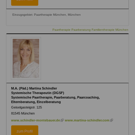
Einzugsgebiet: Paartherapie München, München
Paartherapie Paarberatung Familientherapie München
M.A. (Päd.) Martina Schindler
Systemische Therapeutin (DGSF)
Systemische Paartherapie, Paarberatung, Paarcoaching,
Elternberatung, Einzelberatung
Geiselgasteigstr. 125
81545
München
(link
(link
www.schindler-montebauer.de
www.martina-schindler.com
is
is
external)
external)
zum Profil