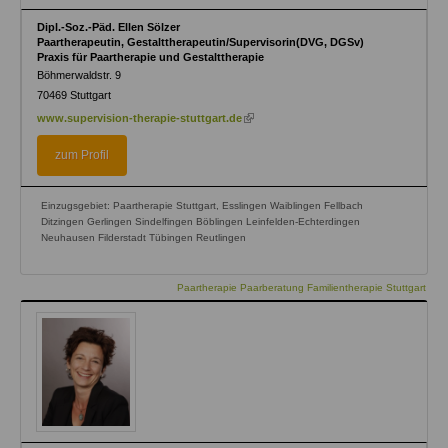
Dipl.-Soz.-Päd. Ellen Sölzer
Paartherapeutin, Gestalttherapeutin/Supervisorin(DVG, DGSv)
Praxis für Paartherapie und Gestalttherapie
Böhmerwaldstr. 9
70469
Stuttgart
(link
www.supervision-therapie-stuttgart.de
is
external)
zum Profil
Einzugsgebiet: Paartherapie Stuttgart, Esslingen Waiblingen Fellbach
Ditzingen Gerlingen Sindelfingen Böblingen Leinfelden-Echterdingen
Neuhausen Filderstadt Tübingen Reutlingen
Paartherapie Paarberatung Familientherapie Stuttgart