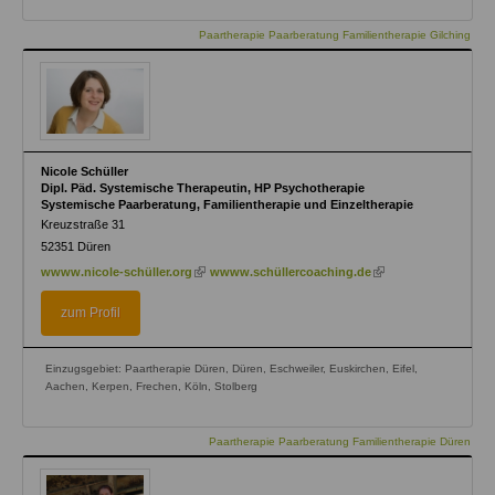
Paartherapie Paarberatung Familientherapie Gilching
Nicole Schüller
Dipl. Päd. Systemische Therapeutin, HP Psychotherapie
Systemische Paarberatung, Familientherapie und Einzeltherapie
Kreuzstraße 31
52351
Düren
(link
(link
wwww.nicole-schüller.org
wwww.schüllercoaching.de
is
is
external)
external)
zum Profil
Einzugsgebiet: Paartherapie Düren, Düren, Eschweiler, Euskirchen, Eifel,
Aachen, Kerpen, Frechen, Köln, Stolberg
Paartherapie Paarberatung Familientherapie Düren