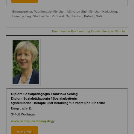
Einzugsgebiet: Paartherapie München, München-Süd, München-Harlaching,
Unterhaching, Oberhaching, Grünwald Taufkirchen, Pullach, Sollt
Paartherapie Paarberatung Familientherapie München
Diplom Sozialpädagogin Franziska Schlag
Diplom Sozialpädagogin / Sozialarbeiterin
Systemische Therapie und Beratung für Paare und Einzelne
Burgstraße 11
34466
Wolfhagen
(link
www.schlag-beratung.de
is
external)
zum Profil