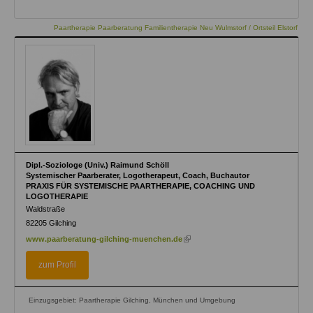
Paartherapie Paarberatung Familientherapie Neu Wulmstorf / Ortsteil Elstorf
Dipl.-Soziologe (Univ.) Raimund Schöll
Systemischer Paarberater, Logotherapeut, Coach, Buchautor
PRAXIS FÜR SYSTEMISCHE PAARTHERAPIE, COACHING UND
LOGOTHERAPIE
Waldstraße
82205
Gilching
(link
www.paarberatung-gilching-muenchen.de
is
external)
zum Profil
Einzugsgebiet: Paartherapie Gilching, München und Umgebung