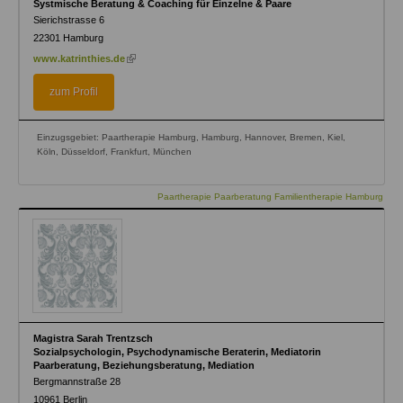
Systmische Beratung & Coaching für Einzelne & Paare
Sierichstrasse 6
22301
Hamburg
(link
www.katrinthies.de
is
external)
zum Profil
Einzugsgebiet: Paartherapie Hamburg, Hamburg, Hannover, Bremen, Kiel,
Köln, Düsseldorf, Frankfurt, München
Paartherapie Paarberatung Familientherapie Hamburg
Magistra Sarah Trentzsch
Sozialpsychologin, Psychodynamische Beraterin, Mediatorin
Paarberatung, Beziehungsberatung, Mediation
Bergmannstraße 28
10961
Berlin