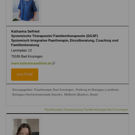
Katharina Seifried
Systemische Therapeutin/ Familientherapeutin (DGSF)
Systemisch Integrative Paartherapie, Einzelberatung, Coaching und
Familienberatung
Lammplatz 13
79189
Bad Krozingen
(link
www.katharinaseifried.de
is
external)
zum Profil
Einzugsgebiet: Paartherapie Bad Krozingen, Freiburg im Breisgau,Landkreis
Breisgau-Hochschwarzwald,Staufen, Müllheim (Baden), Basel
Paartherapie Paarberatung Familientherapie Bad Krozingen