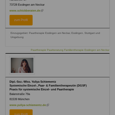
73728
Esslingen am Neckar
(link
www.schickberaten.de
is
external)
zum Profil
Einzugsgebiet: Paartherapie Esslingen am Neckar, Esslingen, Stuttgart und
Umgebung
Paartherapie Paarberatung Familientherapie Esslingen am Neckar
Dipl.-Soz.-Wiss. Yuliya Schiementz
Systemische Einzel-, Paar- & Familientherapeutin (DGSF)
Praxis für systemische Einzel- und Paartherapie
Balanstraße 79a
81539
München
(link
www.yuliya-schiementz.de
is
external)
zum Profil