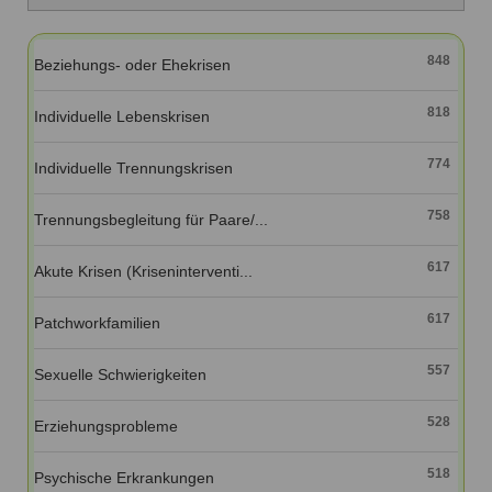
Ausbildungsinstitute
Sitemap
Formular zur Registrierung
Familienthemen
Qualitätssicherung
Fortbildungen
Links
848
Beziehungs- oder Ehekrisen
Qualität unserer Therapeuten
Information über Qualifikation
Systemischer Ansatz
818
Liste der Fachverbände
Individuelle Lebenskrisen
Veranstaltungen
774
Individuelle Trennungskrisen
Benutzername
*
Seminare und Kurse
758
Trennungsbegleitung für Paare/...
Fortbildungen
Passwort
*
617
Akute Krisen (Kriseninterventi...
vergessen?
Anmelden
617
Patchworkfamilien
557
Sexuelle Schwierigkeiten
528
Erziehungsprobleme
518
Psychische Erkrankungen