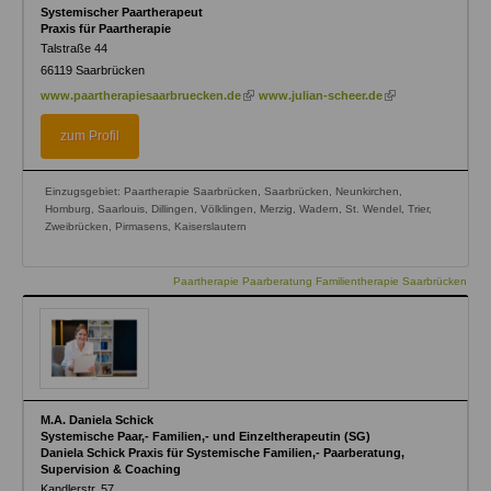
Systemischer Paartherapeut
Praxis für Paartherapie
Talstraße 44
66119
Saarbrücken
(link
(link
www.paartherapiesaarbruecken.de
www.julian-scheer.de
is
is
external)
external)
zum Profil
Einzugsgebiet: Paartherapie Saarbrücken, Saarbrücken, Neunkirchen,
Homburg, Saarlouis, Dillingen, Völklingen, Merzig, Wadern, St. Wendel, Trier,
Zweibrücken, Pirmasens, Kaiserslautern
Paartherapie Paarberatung Familientherapie Saarbrücken
M.A. Daniela Schick
Systemische Paar,- Familien,- und Einzeltherapeutin (SG)
Daniela Schick Praxis für Systemische Familien,- Paarberatung,
Supervision & Coaching
Kandlerstr. 57