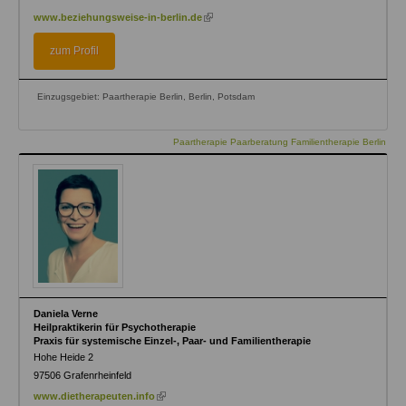
(link
www.beziehungsweise-in-berlin.de
is
external)
zum Profil
Einzugsgebiet: Paartherapie Berlin, Berlin, Potsdam
Paartherapie Paarberatung Familientherapie Berlin
Daniela Verne
Heilpraktikerin für Psychotherapie
Praxis für systemische Einzel-, Paar- und Familientherapie
Hohe Heide 2
97506
Grafenrheinfeld
(link
www.dietherapeuten.info