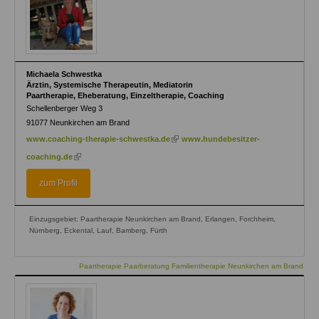
Michaela Schwestka
Ärztin, Systemische Therapeutin, Mediatorin
Paartherapie, Eheberatung, Einzeltherapie, Coaching
Schellenberger Weg 3
91077
Neunkirchen am Brand
(link
www.coaching-therapie-schwestka.de
www.hundebesitzer-
is
(link
coaching.de
external)
is
external)
zum Profil
Einzugsgebiet: Paartherapie Neunkirchen am Brand, Erlangen, Forchheim,
Nürnberg, Eckental, Lauf, Bamberg, Fürth
Paartherapie Paarberatung Familientherapie Neunkirchen am Brand