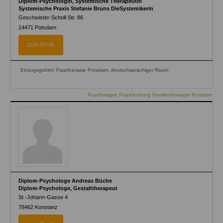
Diplom-Psychologin, Systemische Therapeutin
Systemische Praxis Stefanie Bruns DieSystemikerin
Geschwister-Scholl-Str. 86
14471
Potsdam
zum Profil
Einzugsgebiet: Paartherapie Potsdam, deutschsprachiger Raum
Paartherapie Paarberatung Familientherapie Potsdam
Diplom-Psychologe Andreas Büche
Diplom-Psychologe, Gestalttherapeut
St.-Johann-Gasse 4
78462
Konstanz