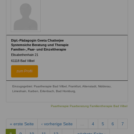
Dipl.-Pädagogin Geeta Chatterjee
Systemsiche Beratung und Therapie
Familien-, Paar- und Einzeltherapie
Elisabethenhain 21
61118
Bad Vilbel
zum Profil
Einzugsgebiet: Paartherapie Bad Vilbel, Frankfurt, Altenstadt, Nidderau,
Limeshain, Karben, Erlenbach, Bad Homburg,
Paartherapie Paarberatung Familientherapie Bad Vilbel
« erste Seite
‹ vorherige Seite
…
4
5
6
7