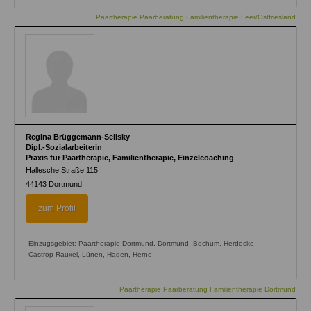
Paartherapie Paarberatung Familientherapie Leer/Ostfriesland
Regina Brüggemann-Selisky
Dipl.-Sozialarbeiterin
Praxis für Paartherapie, Familientherapie, Einzelcoaching
Hallesche Straße 115
44143
Dortmund
zum Profil
Einzugsgebiet: Paartherapie Dortmund, Dortmund, Bochum, Herdecke,
Castrop-Rauxel, Lünen, Hagen, Herne
Paartherapie Paarberatung Familientherapie Dortmund