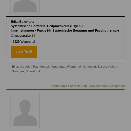
Erika Burchartz
Systemische Beraterin, Heilpraktikerin (Psych.)
innen stimmen - Praxis für Systemische Beratung und Psychotherapie
Gustavstraße 14
42329
Wuppertal
zum Profil
Einzugsgebiet: Paartherapie Wuppertal, Wuppertal, Mettmann, Essen, Velbert,
Solingen, Düsseldorf
Paartherapie Paarberatung Familientherapie Wuppertal