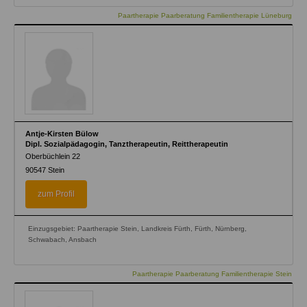
Paartherapie Paarberatung Familientherapie Lüneburg
Antje-Kirsten Bülow
Dipl. Sozialpädagogin, Tanztherapeutin, Reittherapeutin
Oberbüchlein 22
90547
Stein
zum Profil
Einzugsgebiet: Paartherapie Stein, Landkreis Fürth, Fürth, Nürnberg,
Schwabach, Ansbach
Paartherapie Paarberatung Familientherapie Stein