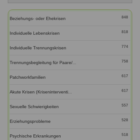
Ausbildungsinstitute
Sitemap
Formular zur Registrierung
Familienthemen
Qualitätssicherung
Fortbildungen
Links
848
Beziehungs- oder Ehekrisen
Qualität unserer Therapeuten
Information über Qualifikation
Systemischer Ansatz
818
Liste der Fachverbände
Individuelle Lebenskrisen
Veranstaltungen
774
Individuelle Trennungskrisen
Benutzername
*
Seminare und Kurse
758
Trennungsbegleitung für Paare/...
Fortbildungen
Passwort
*
617
Patchworkfamilien
vergessen?
Anmelden
617
Akute Krisen (Kriseninterventi...
557
Sexuelle Schwierigkeiten
528
Erziehungsprobleme
518
Psychische Erkrankungen