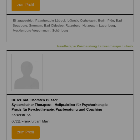
zum Profil
Einzugsgebiet: Paartherapie Lübeck, Lübeck, Ostholstein, Eutin, Plön, Bad
Segeberg, Stormarn, Bad Oldesloe, Ratzeburg, Herzogtum Lauenburg,
Mecklenburg-Vorpommern, Schönberg
Paartherapie Paarberatung Familientherapie Lübeck
Dr. rer. nat. Thorsten Büsser
Systemischer Therapeut - Heilpraktiker für Psychotherapie
Praxis für Psychotherapie, Paarberatung und Coaching
Kaiserstr. 5a
60311
Frankfurt am Main
zum Profil