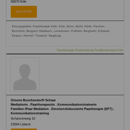
50670
Köln
zum Profil
Einzugsgebiet: Paartherapie Köln, Köln, Bonn, Brühl, Hürth, Frechen,
Bornheim, Bergisch Gladbach, Leverkusen, Pulheim, Bergheim, Erftstadt,
Kerpen, Hennef, Troisdorf, Siegburg,
Paartherapie Paarberatung Familientherapie Köln
Oinone Buschendorff-Schaar
Mediatiorin . Paartherapeutin . Kommunikationstrainerin
Familien-/Paar-Mediation . Emotionsfokussierte Paartherapie (EFT) .
Kommunikationstraining
Schanzenweg 10
23564
Lübeck