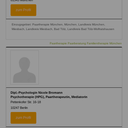
81543
München
zum Profil
Einzugsgebiet: Paartherapie München, München, Landkreis München,
Miesbach, Landkreis Miesbach, Bad Tölz, Landkreis Bad Tölz-Wolfratshausen
Paartherapie Paarberatung Familientherapie München
Dipl.-Psychologin Nicole Bromann
Psychotherapie (HPG), Paartherapeutin, Mediatorin
Pettenkofer Str. 16-18
10247
Berlin
zum Profil