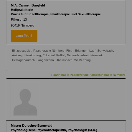
M.A. Carmen Burgfeld
Heilpraktikerin
Praxis für Einzeltherapie, Paartherapie und Sexualtherapie
Rilkestr. 13
90419
Nürnberg
zum Profil
Einzugsgebiet: Paartherapie Nürnberg, Fürth, Erlangen, Lauf, Schwabach,
Amberg, Heroldsberg, Eckental, Roßtal, Neuendettelsau, Neumarkt,
Herzogenaurach, Langenzenn, Oberasbach, Weißenburg,
Paartherapie Paarberatung Familientherapie Nürnberg
Master Dorothee Burgwald
Psychologische Psychotherapeutin, Psychologin (M.A.)