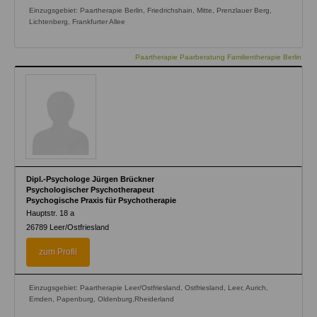
Einzugsgebiet: Paartherapie Berlin, Friedrichshain, Mitte, Prenzlauer Berg,
Lichtenberg, Frankfurter Allee
Paartherapie Paarberatung Familientherapie Berlin
Dipl.-Psychologe Jürgen Brückner
Psychologischer Psychotherapeut
Psychogische Praxis für Psychotherapie
Hauptstr. 18 a
26789
Leer/Ostfriesland
zum Profil
Einzugsgebiet: Paartherapie Leer/Ostfriesland, Ostfriesland, Leer, Aurich,
Emden, Papenburg, Oldenburg,Rheiderland