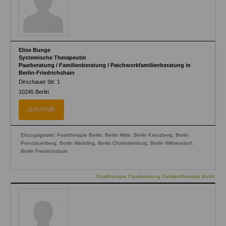
Elise Bunge
Systemische Therapeutin
Paarberatung / Familienberatung / Patchworkfamilienberatung in
Berlin-Friedrichshain
Dirschauer Str. 1
10245
Berlin
zum Profil
Einzugsgebiet: Paartherapie Berlin, Berlin Mitte, Berlin Kreuzberg, Berlin
Prenzlauerberg, Berlin Wedding, Berlin Charlottenburg, Berlin Wilmersdorf,
Berlin Friedrichshain
Paartherapie Paarberatung Familientherapie Berlin