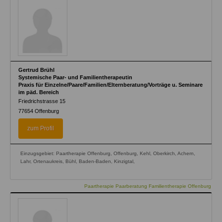
Gertrud Brühl
Systemische Paar- und Familientherapeutin
Praxis für Einzelne/Paare/Familien/Elternberatung/Vorträge u. Seminare
im päd. Bereich
Friedrichstrasse 15
77654
Offenburg
zum Profil
Einzugsgebiet: Paartherapie Offenburg, Offenburg, Kehl, Oberkirch, Achern,
Lahr, Ortenaukreis, Bühl, Baden-Baden, Kinzigtal,
Paartherapie Paarberatung Familientherapie Offenburg