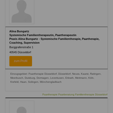
Alina Bungartz
Systemische Familientherapeutin, Paartherapeutin
Praxis Alina Bungartz - Systemische Familientherapie, Paartherapie,
Coaching, Supervision
Burggrafenstraße 1
40545
Düsseldorf
zum Profil
Einzugsgebiet: Paartherapie Düsseldorf, Düsseldorf, Neuss, Kaarst, Ratingen,
Meerbusch, Duisburg, Dormagen, Leverkusen, Erkrath, Mettmann, Köln,
Krefeld, Haan, Solingen, Mönchengladbach
Paartherapie Paarberatung Familientherapie Düsseldorf