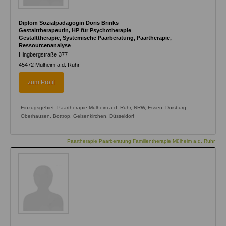
Diplom Sozialpädagogin Doris Brinks
Gestalttherapeutin, HP für Psychotherapie
Gestalttherapie, Systemische Paarberatung, Paartherapie,
Ressourcenanalyse
Hingbergstraße 377
45472
Mülheim a.d. Ruhr
zum Profil
Einzugsgebiet: Paartherapie Mülheim a.d. Ruhr, NRW, Essen, Duisburg,
Oberhausen, Bottrop, Gelsenkirchen, Düsseldorf
Paartherapie Paarberatung Familientherapie Mülheim a.d. Ruhr