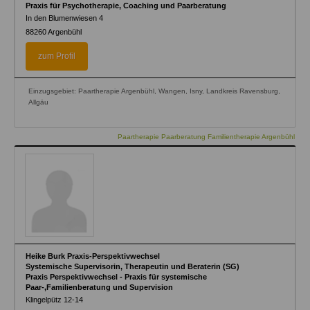
Praxis für Psychotherapie, Coaching und Paarberatung
In den Blumenwiesen 4
88260
Argenbühl
zum Profil
Einzugsgebiet: Paartherapie Argenbühl, Wangen, Isny, Landkreis Ravensburg,
Allgäu
Paartherapie Paarberatung Familientherapie Argenbühl
Heike Burk Praxis-Perspektivwechsel
Systemische Supervisorin, Therapeutin und Beraterin (SG)
Praxis Perspektivwechsel - Praxis für systemische
Paar-,Familienberatung und Supervision
Klingelpütz 12-14