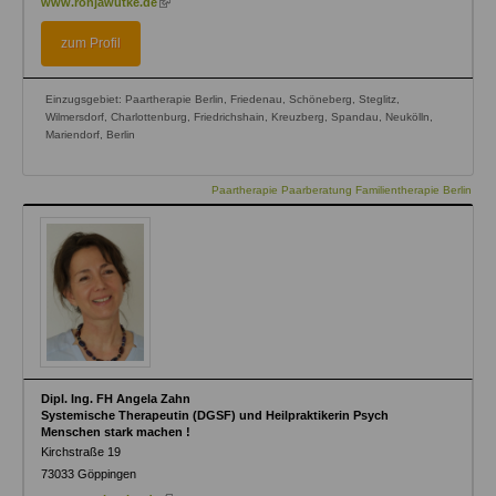
www.ronjawutke.de
is
external)
zum Profil
Einzugsgebiet: Paartherapie Berlin, Friedenau, Schöneberg, Steglitz,
Wilmersdorf, Charlottenburg, Friedrichshain, Kreuzberg, Spandau, Neukölln,
Mariendorf, Berlin
Paartherapie Paarberatung Familientherapie Berlin
Dipl. Ing. FH Angela Zahn
Systemische Therapeutin (DGSF) und Heilpraktikerin Psych
Menschen stark machen !
Kirchstraße 19
73033
Göppingen
(link