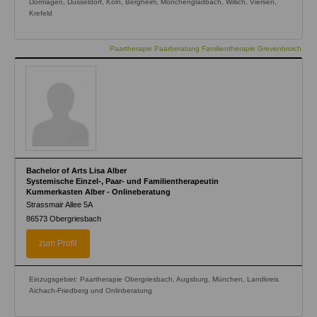
Dormagen, Düsseldorf, Köln, Bergheim, Mönchengladbach, Willich, Viersen,
Krefeld
Paartherapie Paarberatung Familientherapie Grevenbroich
Bachelor of Arts Lisa Alber
Systemische Einzel-, Paar- und Familientherapeutin
Kummerkasten Alber - Onlineberatung
Strassmair Allee 5A
86573
Obergriesbach
zum Profil
Einzugsgebiet: Paartherapie Obergriesbach, Augsburg, München, Landkreis
Aichach-Friedberg und Onlinberatung