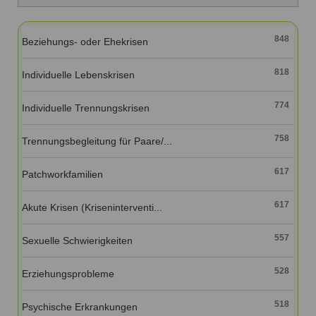
Ausbildungsinstitute
Sitemap
Formular zur Registrierung
Familienthemen
Qualitätssicherung
Fortbildungen
Links
848
Beziehungs- oder Ehekrisen
Qualität unserer Therapeuten
Information über Qualifikation
Systemischer Ansatz
818
Liste der Fachverbände
Individuelle Lebenskrisen
Veranstaltungen
774
Individuelle Trennungskrisen
Benutzername
*
Seminare und Kurse
758
Trennungsbegleitung für Paare/...
Fortbildungen
Passwort
*
617
Patchworkfamilien
vergessen?
Anmelden
617
Akute Krisen (Kriseninterventi...
557
Sexuelle Schwierigkeiten
528
Erziehungsprobleme
518
Psychische Erkrankungen