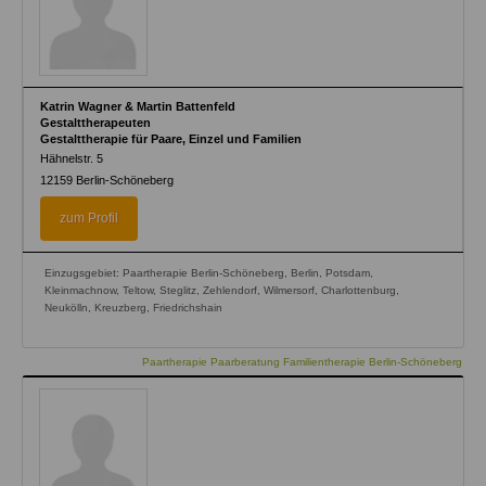
Katrin Wagner & Martin Battenfeld
Gestalttherapeuten
Gestalttherapie für Paare, Einzel und Familien
Hähnelstr. 5
12159
Berlin-Schöneberg
zum Profil
Einzugsgebiet: Paartherapie Berlin-Schöneberg, Berlin, Potsdam,
Kleinmachnow, Teltow, Steglitz, Zehlendorf, Wilmersorf, Charlottenburg,
Neukölln, Kreuzberg, Friedrichshain
Paartherapie Paarberatung Familientherapie Berlin-Schöneberg