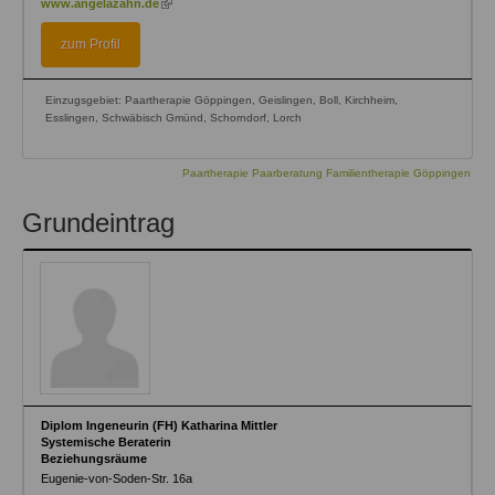
www.angelazahn.de
is
external)
zum Profil
Einzugsgebiet: Paartherapie Göppingen, Geislingen, Boll, Kirchheim,
Esslingen, Schwäbisch Gmünd, Schorndorf, Lorch
Paartherapie Paarberatung Familientherapie Göppingen
Grundeintrag
Diplom Ingeneurin (FH) Katharina Mittler
Systemische Beraterin
Beziehungsräume
Eugenie-von-Soden-Str. 16a