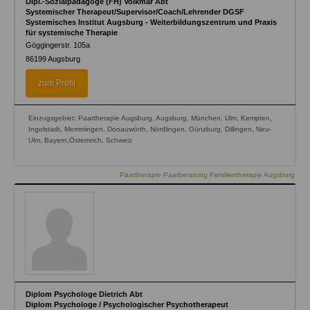
Dipl.-Sozialpädagoge (FH) Volkmar Abt
Systemischer Therapeut/Supervisor/Coach/Lehrender DGSF
Systemisches Institut Augsburg - Weiterbildungszentrum und Praxis
für systemische Therapie
Göggingerstr. 105a
86199
Augsburg
zum Profil
Einzugsgebiet: Paartherapie Augsburg, Augsburg, München, Ulm, Kempten,
Ingolstadt, Memmingen, Donauwörth, Nördlingen, Günzburg, Dillingen, Neu-
Ulm, Bayern,Österreich, Schweiz
Paartherapie Paarberatung Familientherapie Augsburg
Diplom Psychologe Dietrich Abt
Diplom Psychologe / Psychologischer Psychotherapeut