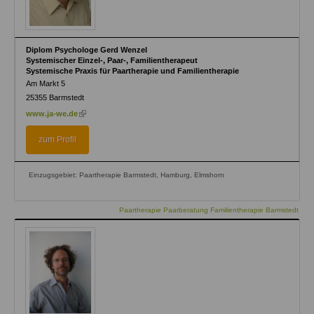
Diplom Psychologe Gerd Wenzel
Systemischer Einzel-, Paar-, Familientherapeut
Systemische Praxis für Paartherapie und Familientherapie
Am Markt 5
25355
Barmstedt
(link
www.ja-we.de
is
external)
zum Profil
Einzugsgebiet: Paartherapie Barmstedt, Hamburg, Elmshorn
Paartherapie Paarberatung Familientherapie Barmstedt