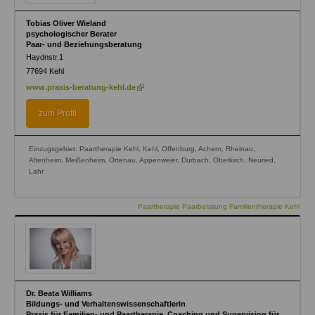
Tobias Oliver Wieland
psychologischer Berater
Paar- und Beziehungsberatung
Haydnstr.1
77694
Kehl
(link
www.praxis-beratung-kehl.de
is
external)
zum Profil
Einzugsgebiet: Paartherapie Kehl, Kehl, Offenburg, Achern, Rheinau,
Altenheim, Meißenheim, Ortenau, Appenweier, Durbach, Oberkirch, Neuried,
Lahr
Paartherapie Paarberatung Familientherapie Kehl
Dr. Beata Williams
Bildungs- und Verhaltenswissenschaftlerin
Praxis für Familien- und Paartherapie, Coaching und Supervision für