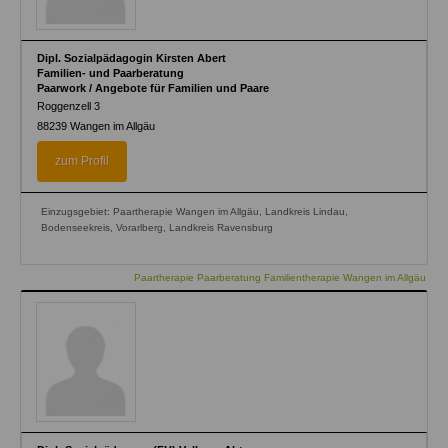
Dipl. Sozialpädagogin Kirsten Abert
Familien- und Paarberatung
Paarwork / Angebote für Familien und Paare
Roggenzell 3
88239
Wangen im Allgäu
zum Profil
Einzugsgebiet: Paartherapie Wangen im Allgäu, Landkreis Lindau,
Bodenseekreis, Vorarlberg, Landkreis Ravensburg
Paartherapie Paarberatung Familientherapie Wangen im Allgäu