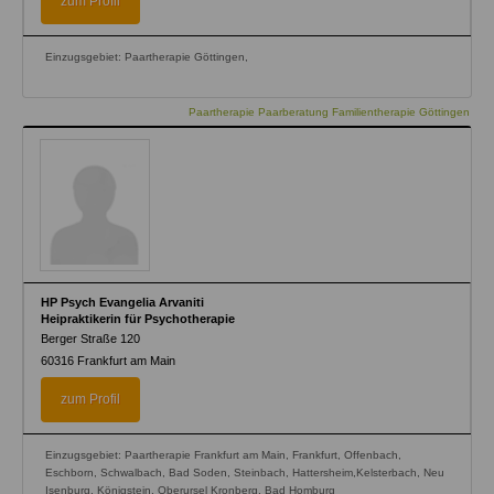
zum Profil
Einzugsgebiet: Paartherapie Göttingen,
Paartherapie Paarberatung Familientherapie Göttingen
HP Psych Evangelia Arvaniti
Heipraktikerin für Psychotherapie
Berger Straße 120
60316
Frankfurt am Main
zum Profil
Einzugsgebiet: Paartherapie Frankfurt am Main, Frankfurt, Offenbach,
Eschborn, Schwalbach, Bad Soden, Steinbach, Hattersheim,Kelsterbach, Neu
Isenburg, Königstein, Oberursel Kronberg, Bad Homburg