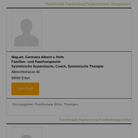
Paartherapie Paarberatung Familientherapie Obergriesbach
Mag.art. Germana Alberti v. Hofe
Familien- und Paartherapeutin
Systemische Supervisorin, Coach, Systemische Therapie
Albrechtstrasse 46
99092
Erfurt
zum Profil
Einzugsgebiet: Paartherapie Erfurt, Thüringen
Paartherapie Paarberatung Familientherapie Erfurt