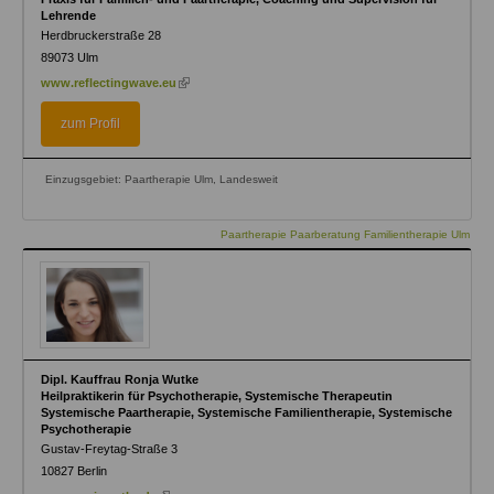
Lehrende
Herdbruckerstraße 28
89073
Ulm
(link
www.reflectingwave.eu
is
external)
zum Profil
Einzugsgebiet: Paartherapie Ulm, Landesweit
Paartherapie Paarberatung Familientherapie Ulm
Dipl. Kauffrau Ronja Wutke
Heilpraktikerin für Psychotherapie, Systemische Therapeutin
Systemische Paartherapie, Systemische Familientherapie, Systemische
Psychotherapie
Gustav-Freytag-Straße 3
10827
Berlin
(link