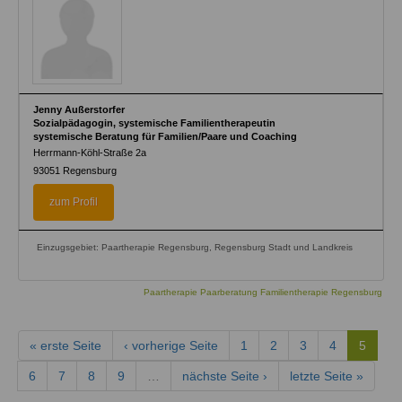
Jenny Außerstorfer
Sozialpädagogin, systemische Familientherapeutin
systemische Beratung für Familien/Paare und Coaching
Herrmann-Köhl-Straße 2a
93051
Regensburg
zum Profil
Einzugsgebiet: Paartherapie Regensburg, Regensburg Stadt und Landkreis
Paartherapie Paarberatung Familientherapie Regensburg
« erste Seite
‹ vorherige Seite
1
2
3
4
5
6
7
8
9
…
nächste Seite ›
letzte Seite »