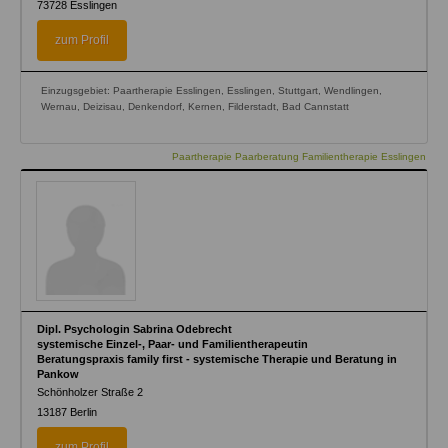
73728
Esslingen
zum Profil
Einzugsgebiet: Paartherapie Esslingen, Esslingen, Stuttgart, Wendlingen,
Wernau, Deizisau, Denkendorf, Kernen, Filderstadt, Bad Cannstatt
Paartherapie Paarberatung Familientherapie Esslingen
Dipl. Psychologin Sabrina Odebrecht
systemische Einzel-, Paar- und Familientherapeutin
Beratungspraxis family first - systemische Therapie und Beratung in
Pankow
Schönholzer Straße 2
13187
Berlin
zum Profil