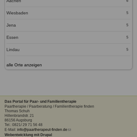
Aachen
6
Wiesbaden
5
Jena
5
Essen
5
Lindau
5
alle Orte anzeigen
Das Portal für Paar- und Familientherapie
Paartherapie / Paarberatung / Familientherapie finden
Thomas Schuh
Hillenbrandstr. 21
86156 Augsburg
Tel.: 0821/ 29 71 56 48
E-Mail:
info@paartherapeut-finden.de
(link
Webentwicklung mit Drupal
sends