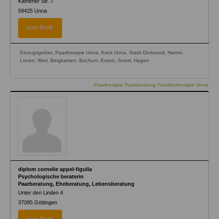
Kamener Str. 7
59425
Unna
zum Profil
Einzugsgebiet: Paartherapie Unna, Kreis Unna, Stadt Dortmund, Hamm,
Lünen, Werl, Bergkamen, Bochum, Essen, Soest, Hagen
Paartherapie Paarberatung Familientherapie Unna
diplom cornelie appel-figulla
Psychologische beraterin
Paarberatung, Eheberatung, Lebensberatung
Unter den Linden 4
37085
Göttingen