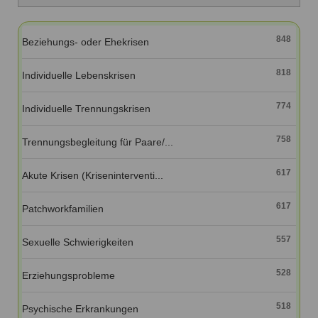
Ausbildungsinstitute
Sitemap
Formular zur Registrierung
Familienthemen
Qualitätssicherung
Fortbildungen
Links
848
Beziehungs- oder Ehekrisen
Qualität unserer Therapeuten
Information über Qualifikation
Systemischer Ansatz
818
Liste der Fachverbände
Individuelle Lebenskrisen
Veranstaltungen
774
Individuelle Trennungskrisen
Benutzername
*
Seminare und Kurse
758
Trennungsbegleitung für Paare/...
Fortbildungen
Passwort
*
617
Akute Krisen (Kriseninterventi...
vergessen?
Anmelden
617
Patchworkfamilien
557
Sexuelle Schwierigkeiten
528
Erziehungsprobleme
518
Psychische Erkrankungen