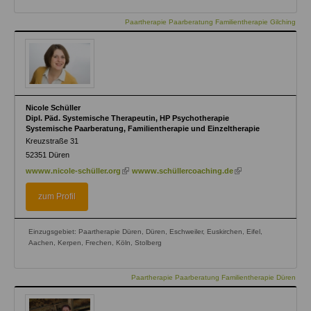
Paartherapie Paarberatung Familientherapie Gilching
Nicole Schüller
Dipl. Päd. Systemische Therapeutin, HP Psychotherapie
Systemische Paarberatung, Familientherapie und Einzeltherapie
Kreuzstraße 31
52351
Düren
(link
(link
wwww.nicole-schüller.org
wwww.schüllercoaching.de
is
is
external)
external)
zum Profil
Einzugsgebiet: Paartherapie Düren, Düren, Eschweiler, Euskirchen, Eifel,
Aachen, Kerpen, Frechen, Köln, Stolberg
Paartherapie Paarberatung Familientherapie Düren