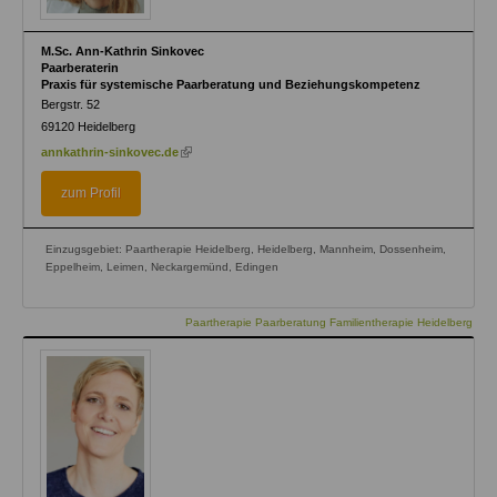
M.Sc. Ann-Kathrin Sinkovec
Paarberaterin
Praxis für systemische Paarberatung und Beziehungskompetenz
Bergstr. 52
69120
Heidelberg
(link
annkathrin-sinkovec.de
is
external)
zum Profil
Einzugsgebiet: Paartherapie Heidelberg, Heidelberg, Mannheim, Dossenheim,
Eppelheim, Leimen, Neckargemünd, Edingen
Paartherapie Paarberatung Familientherapie Heidelberg