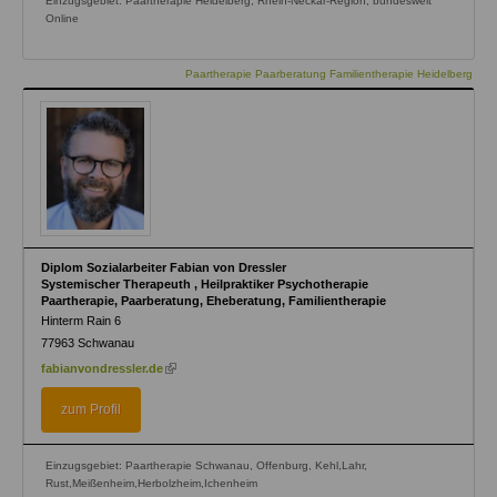
Einzugsgebiet: Paartherapie Heidelberg, Rhein-Neckar-Region, bundesweit
Online
Paartherapie Paarberatung Familientherapie Heidelberg
Diplom Sozialarbeiter Fabian von Dressler
Systemischer Therapeuth , Heilpraktiker Psychotherapie
Paartherapie, Paarberatung, Eheberatung, Familientherapie
Hinterm Rain 6
77963
Schwanau
(link
fabianvondressler.de
is
external)
zum Profil
Einzugsgebiet: Paartherapie Schwanau, Offenburg, Kehl,Lahr,
Rust,Meißenheim,Herbolzheim,Ichenheim