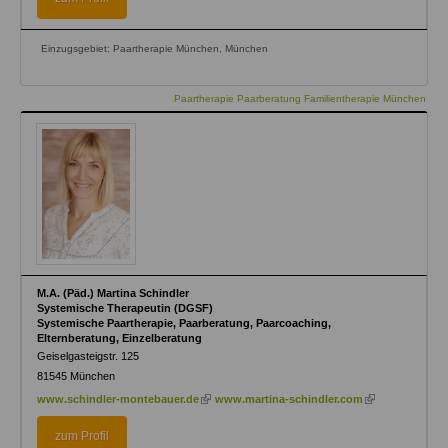
Einzugsgebiet: Paartherapie München, München
Paartherapie Paarberatung Familientherapie München
M.A. (Päd.) Martina Schindler
Systemische Therapeutin (DGSF)
Systemische Paartherapie, Paarberatung, Paarcoaching,
Elternberatung, Einzelberatung
Geiselgasteigstr. 125
81545
München
(link
(link
www.schindler-montebauer.de
www.martina-schindler.com
is
is
external)
external)
zum Profil