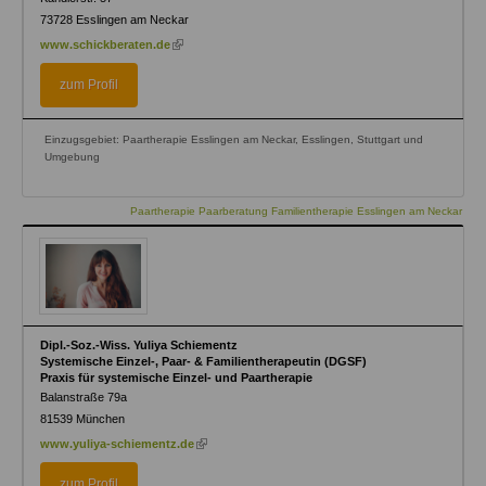
73728
Esslingen am Neckar
(link
www.schickberaten.de
is
external)
zum Profil
Einzugsgebiet: Paartherapie Esslingen am Neckar, Esslingen, Stuttgart und
Umgebung
Paartherapie Paarberatung Familientherapie Esslingen am Neckar
Dipl.-Soz.-Wiss. Yuliya Schiementz
Systemische Einzel-, Paar- & Familientherapeutin (DGSF)
Praxis für systemische Einzel- und Paartherapie
Balanstraße 79a
81539
München
(link
www.yuliya-schiementz.de
is
external)
zum Profil