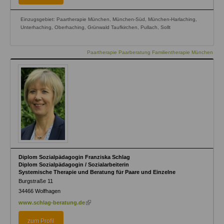
Einzugsgebiet: Paartherapie München, München-Süd, München-Harlaching,
Unterhaching, Oberhaching, Grünwald Taufkirchen, Pullach, Sollt
Paartherapie Paarberatung Familientherapie München
Diplom Sozialpädagogin Franziska Schlag
Diplom Sozialpädagogin / Sozialarbeiterin
Systemische Therapie und Beratung für Paare und Einzelne
Burgstraße 11
34466
Wolfhagen
(link
www.schlag-beratung.de
is
external)
zum Profil