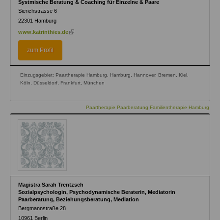
Systmische Beratung & Coaching für Einzelne & Paare
Sierichstrasse 6
22301
Hamburg
(link
www.katrinthies.de
is
external)
zum Profil
Einzugsgebiet: Paartherapie Hamburg, Hamburg, Hannover, Bremen, Kiel,
Köln, Düsseldorf, Frankfurt, München
Paartherapie Paarberatung Familientherapie Hamburg
Magistra Sarah Trentzsch
Sozialpsychologin, Psychodynamische Beraterin, Mediatorin
Paarberatung, Beziehungsberatung, Mediation
Bergmannstraße 28
10961
Berlin