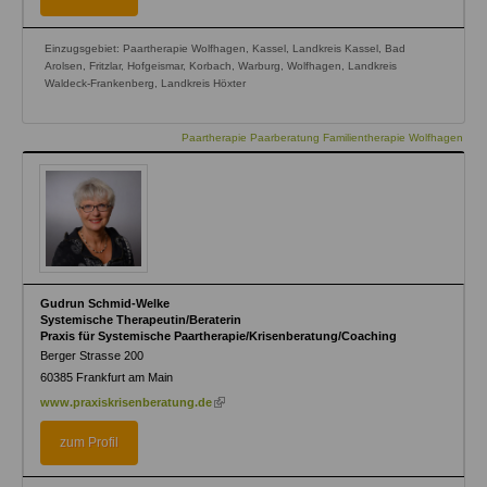
Einzugsgebiet: Paartherapie Wolfhagen, Kassel, Landkreis Kassel, Bad
Arolsen, Fritzlar, Hofgeismar, Korbach, Warburg, Wolfhagen, Landkreis
Waldeck-Frankenberg, Landkreis Höxter
Paartherapie Paarberatung Familientherapie Wolfhagen
Gudrun Schmid-Welke
Systemische Therapeutin/Beraterin
Praxis für Systemische Paartherapie/Krisenberatung/Coaching
Berger Strasse 200
60385
Frankfurt am Main
(link
www.praxiskrisenberatung.de
is
external)
zum Profil