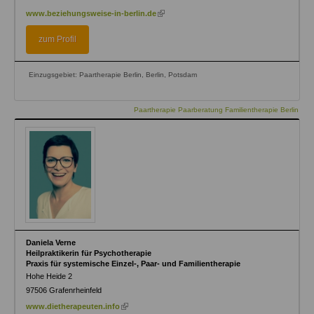
(link
www.beziehungsweise-in-berlin.de
is
external)
zum Profil
Einzugsgebiet: Paartherapie Berlin, Berlin, Potsdam
Paartherapie Paarberatung Familientherapie Berlin
Daniela Verne
Heilpraktikerin für Psychotherapie
Praxis für systemische Einzel-, Paar- und Familientherapie
Hohe Heide 2
97506
Grafenrheinfeld
(link
www.dietherapeuten.info