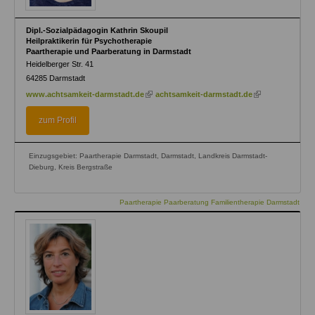
Dipl.-Sozialpädagogin Kathrin Skoupil
Heilpraktikerin für Psychotherapie
Paartherapie und Paarberatung in Darmstadt
Heidelberger Str. 41
64285
Darmstadt
(link
(link
www.achtsamkeit-darmstadt.de
achtsamkeit-darmstadt.de
is
is
external)
external)
zum Profil
Einzugsgebiet: Paartherapie Darmstadt, Darmstadt, Landkreis Darmstadt-
Dieburg, Kreis Bergstraße
Paartherapie Paarberatung Familientherapie Darmstadt