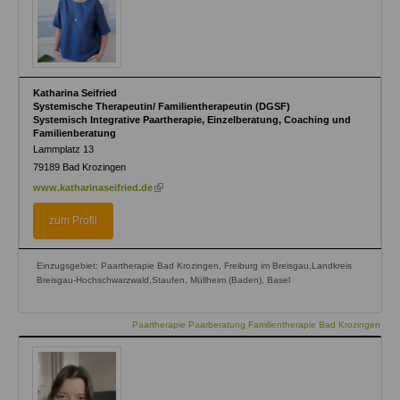
Katharina Seifried
Systemische Therapeutin/ Familientherapeutin (DGSF)
Systemisch Integrative Paartherapie, Einzelberatung, Coaching und
Familienberatung
Lammplatz 13
79189
Bad Krozingen
(link
www.katharinaseifried.de
is
external)
zum Profil
Einzugsgebiet: Paartherapie Bad Krozingen, Freiburg im Breisgau,Landkreis
Breisgau-Hochschwarzwald,Staufen, Müllheim (Baden), Basel
Paartherapie Paarberatung Familientherapie Bad Krozingen