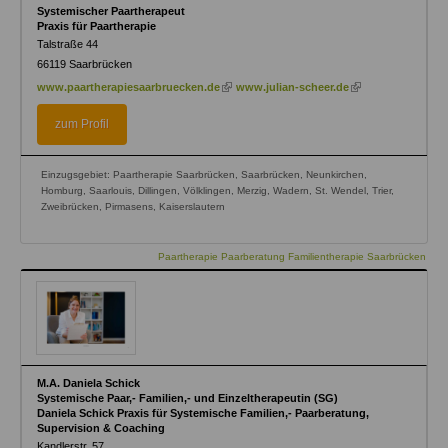
Systemischer Paartherapeut
Praxis für Paartherapie
Talstraße 44
66119
Saarbrücken
(link
(link
www.paartherapiesaarbruecken.de
www.julian-scheer.de
is
is
external)
external)
zum Profil
Einzugsgebiet: Paartherapie Saarbrücken, Saarbrücken, Neunkirchen,
Homburg, Saarlouis, Dillingen, Völklingen, Merzig, Wadern, St. Wendel, Trier,
Zweibrücken, Pirmasens, Kaiserslautern
Paartherapie Paarberatung Familientherapie Saarbrücken
M.A. Daniela Schick
Systemische Paar,- Familien,- und Einzeltherapeutin (SG)
Daniela Schick Praxis für Systemische Familien,- Paarberatung,
Supervision & Coaching
Kandlerstr. 57