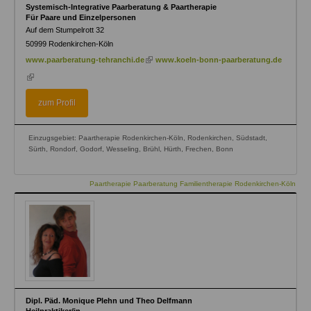
Systemisch-Integrative Paarberatung & Paartherapie
Für Paare und Einzelpersonen
Auf dem Stumpelrott 32
50999
Rodenkirchen-Köln
(link
www.paarberatung-tehranchi.de
www.koeln-bonn-paarberatung.de
is
(link
external)
is
external)
zum Profil
Einzugsgebiet: Paartherapie Rodenkirchen-Köln, Rodenkirchen, Südstadt,
Sürth, Rondorf, Godorf, Wesseling, Brühl, Hürth, Frechen, Bonn
Paartherapie Paarberatung Familientherapie Rodenkirchen-Köln
Dipl. Päd. Monique Plehn und Theo Delfmann
Heilpraktiker/in