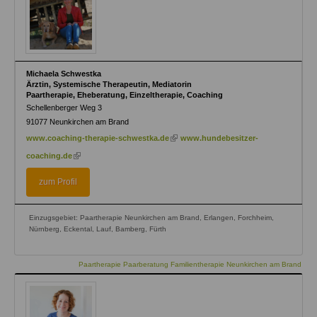
Michaela Schwestka
Ärztin, Systemische Therapeutin, Mediatorin
Paartherapie, Eheberatung, Einzeltherapie, Coaching
Schellenberger Weg 3
91077
Neunkirchen am Brand
(link
www.coaching-therapie-schwestka.de
www.hundebesitzer-
is
(link
coaching.de
external)
is
external)
zum Profil
Einzugsgebiet: Paartherapie Neunkirchen am Brand, Erlangen, Forchheim,
Nürnberg, Eckental, Lauf, Bamberg, Fürth
Paartherapie Paarberatung Familientherapie Neunkirchen am Brand