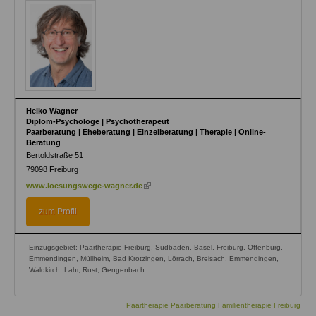
Heiko Wagner
Diplom-Psychologe | Psychotherapeut
Paarberatung | Eheberatung | Einzelberatung | Therapie | Online-
Beratung
Bertoldstraße 51
79098
Freiburg
(link
www.loesungswege-wagner.de
is
external)
zum Profil
Einzugsgebiet: Paartherapie Freiburg, Südbaden, Basel, Freiburg, Offenburg,
Emmendingen, Müllheim, Bad Krotzingen, Lörrach, Breisach, Emmendingen,
Waldkirch, Lahr, Rust, Gengenbach
Paartherapie Paarberatung Familientherapie Freiburg