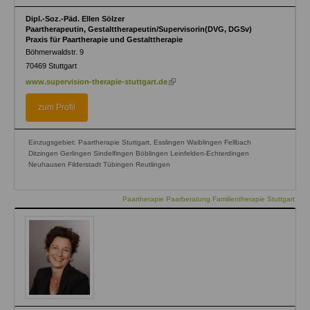
Dipl.-Soz.-Päd. Ellen Sölzer
Paartherapeutin, Gestalttherapeutin/Supervisorin(DVG, DGSv)
Praxis für Paartherapie und Gestalttherapie
Böhmerwaldstr. 9
70469
Stuttgart
(link
www.supervision-therapie-stuttgart.de
is
external)
zum Profil
Einzugsgebiet: Paartherapie Stuttgart, Esslingen Waiblingen Fellbach
Ditzingen Gerlingen Sindelfingen Böblingen Leinfelden-Echterdingen
Neuhausen Filderstadt Tübingen Reutlingen
Paartherapie Paarberatung Familientherapie Stuttgart