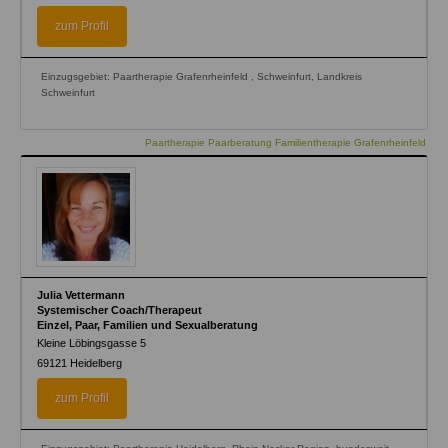
is
external)
zum Profil
Einzugsgebiet: Paartherapie Grafenrheinfeld , Schweinfurt, Landkreis
Schweinfurt
Paartherapie Paarberatung Familientherapie Grafenrheinfeld
Julia Vettermann
Systemischer Coach/Therapeut
Einzel, Paar, Familien und Sexualberatung
Kleine Löbingsgasse 5
69121
Heidelberg
zum Profil