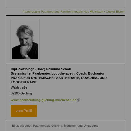
Paartherapie Paarberatung Familientherapie Neu Wulmstorf / Ortsteil Elstorf
Dipl.-Soziologe (Univ.) Raimund Schöll
Systemischer Paarberater, Logotherapeut, Coach, Buchautor
PRAXIS FÜR SYSTEMISCHE PAARTHERAPIE, COACHING UND
LOGOTHERAPIE
Waldstraße
82205
Gilching
(link
www.paarberatung-gilching-muenchen.de
is
external)
zum Profil
Einzugsgebiet: Paartherapie Gilching, München und Umgebung