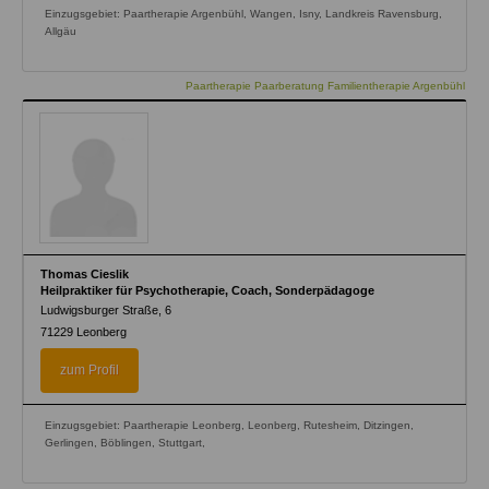
Einzugsgebiet: Paartherapie Argenbühl, Wangen, Isny, Landkreis Ravensburg,
Allgäu
Paartherapie Paarberatung Familientherapie Argenbühl
Thomas Cieslik
Heilpraktiker für Psychotherapie, Coach, Sonderpädagoge
Ludwigsburger Straße, 6
71229
Leonberg
zum Profil
Einzugsgebiet: Paartherapie Leonberg, Leonberg, Rutesheim, Ditzingen,
Gerlingen, Böblingen, Stuttgart,