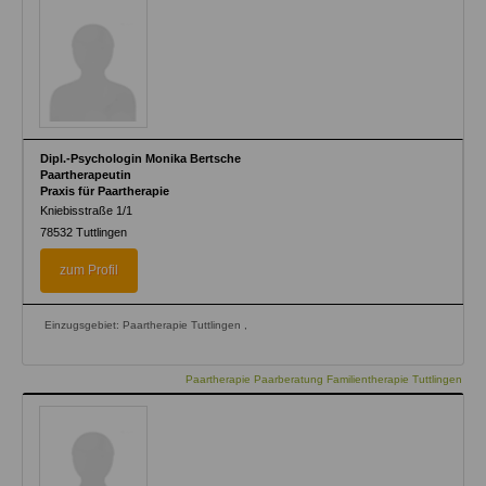
Dipl.-Psychologin Monika Bertsche
Paartherapeutin
Praxis für Paartherapie
Kniebisstraße 1/1
78532
Tuttlingen
zum Profil
Einzugsgebiet: Paartherapie Tuttlingen ,
Paartherapie Paarberatung Familientherapie Tuttlingen