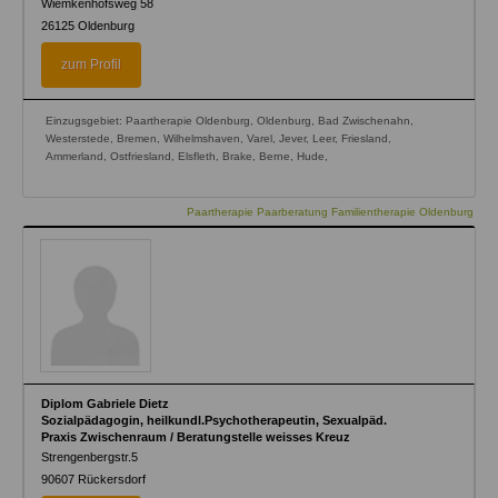
Wiemkenhofsweg 58
26125
Oldenburg
zum Profil
Einzugsgebiet: Paartherapie Oldenburg, Oldenburg, Bad Zwischenahn,
Westerstede, Bremen, Wilhelmshaven, Varel, Jever, Leer, Friesland,
Ammerland, Ostfriesland, Elsfleth, Brake, Berne, Hude,
Paartherapie Paarberatung Familientherapie Oldenburg
Diplom Gabriele Dietz
Sozialpädagogin, heilkundl.Psychotherapeutin, Sexualpäd.
Praxis Zwischenraum / Beratungstelle weisses Kreuz
Strengenbergstr.5
90607
Rückersdorf