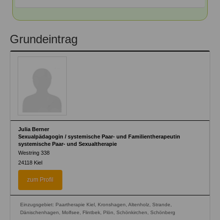
Grundeintrag
Julia Berner
Sexualpädagogin / systemische Paar- und Familientherapeutin
systemische Paar- und Sexualtherapie
Westring 338
24118
Kiel
zum Profil
Einzugsgebiet: Paartherapie Kiel, Kronshagen, Altenholz, Strande,
Dänischenhagen, Molfsee, Flintbek, Plön, Schönkirchen, Schönberg