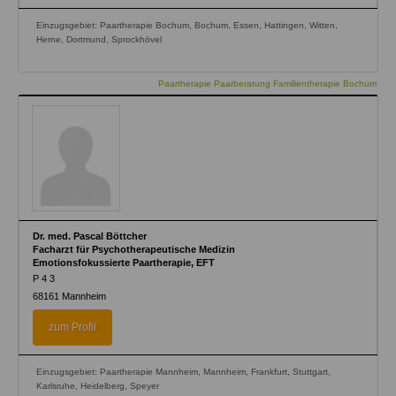
Einzugsgebiet: Paartherapie Bochum, Bochum, Essen, Hattingen, Witten,
Herne, Dortmund, Sprockhövel
Paartherapie Paarberatung Familientherapie Bochum
Dr. med. Pascal Böttcher
Facharzt für Psychotherapeutische Medizin
Emotionsfokussierte Paartherapie, EFT
P 4 3
68161
Mannheim
zum Profil
Einzugsgebiet: Paartherapie Mannheim, Mannheim, Frankfurt, Stuttgart,
Karlsruhe, Heidelberg, Speyer