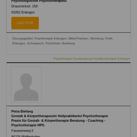
Psychologischer Psychotherapeut
Drausnickstr. 159
91052
Erlangen
zum Profil
Einzugsgebiet: Paartherapie Erlangen, Mittel-Franken, Nürnberg, Fürth,
Erlangen, Schwabach, Forchheim, Bamberg
Paartherapie Paarberatung Familientherapie Erlangen
Petra Biefang
Gestalt & Körpertherapeutin Heilpraktikerin/ Psychotherapie
Praxis für Gestalt- & Körpertherapie Beratung - Coaching -
Psychotherapie HPG
Fasanenweg 5
85276
Pfaffenhofen