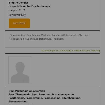
Brigitte Dengler
Heilpraktikerin für Psychotherapie
Hauptstr.111/2
72218
Wildberg
zum Profil
Einzugsgebiet: Paartherapie Wildberg, Landkreis Calw, Nagold, Altensteig,
Herrenberg, Freudenstadt, Rottenburg, Pforzheim
Paartherapie Paarberatung Familientherapie Wildberg
Dipl. Pädagogin Anja Dernick
Syst. Therapeutin, Syst. Paar- und Sexualtherapeutin
Paartherapie, Paarberatung, Paarcoaching, Elternberatung,
Elterncoaching