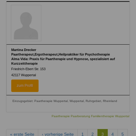
Martina Drecker
Paartherapeut,Ergotherapeut,Heilpraktiker für Psychotherapie
Alma Vida: Praxis für Paartherapie und Hypnose, spezialisiert auf
Kurzzeittherapie
Friedrich-Ebert Str. 153
42117
Wuppertal
zum Profil
Einzugsgebiet: Paartherapie Wuppertal, Wuppertal, Ruhrgebiet, Rheinland
Paartherapie Paarberatung Familientherapie Wuppertal
« erste Seite
‹ vorherige Seite
1
2
3
4
5