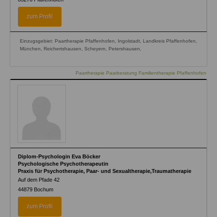
zum Profil
Einzugsgebiet: Paartherapie Pfaffenhofen, Ingolstadt, Landkreis Pfaffenhofen,
München, Reichertshausen, Scheyern, Petershausen,
Paartherapie Paarberatung Familientherapie Pfaffenhofen
Diplom-Psychologin Eva Böcker
Psychologische Psychotherapeutin
Praxis für Psychotherapie, Paar- und Sexualtherapie,Traumatherapie
Auf dem Pfade 42
44879
Bochum
zum Profil