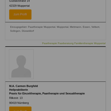
Gustavstraße 14
42329
Wuppertal
zum Profil
Einzugsgebiet: Paartherapie Wuppertal, Wuppertal, Mettmann, Essen, Velbert,
Solingen, Düsseldorf
Paartherapie Paarberatung Familientherapie Wuppertal
M.A. Carmen Burgfeld
Heilpraktikerin
Praxis für Einzeltherapie, Paartherapie und Sexualtherapie
Rilkestr. 13
90419
Nürnberg