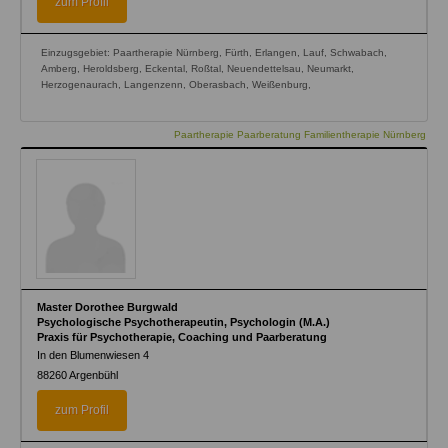
zum Profil
Einzugsgebiet: Paartherapie Nürnberg, Fürth, Erlangen, Lauf, Schwabach,
Amberg, Heroldsberg, Eckental, Roßtal, Neuendettelsau, Neumarkt,
Herzogenaurach, Langenzenn, Oberasbach, Weißenburg,
Paartherapie Paarberatung Familientherapie Nürnberg
Master Dorothee Burgwald
Psychologische Psychotherapeutin, Psychologin (M.A.)
Praxis für Psychotherapie, Coaching und Paarberatung
In den Blumenwiesen 4
88260
Argenbühl
zum Profil