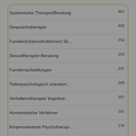
Ausbildungsinstitute
Sitemap
Formular zur Registrierung
Familienthemen
Qualitätssicherung
661
Systemische Therapie/Beratung
Fortbildungen
Links
Qualität unserer Therapeuten
Information über Qualifikation
Systemischer Ansatz
408
Gesprächstherapie
Liste der Fachverbände
254
Familien(re)konstruktionen/ Sk...
Veranstaltungen
Benutzername
*
Seminare und Kurse
252
Sexualtherapie/-Beratung
Fortbildungen
Passwort
*
247
Familienaufstellungen
vergessen?
209
Tiefenpsychologisch orientiert...
Anmelden
207
Verhaltenstherapie/ kognitive...
181
Humanistische Verfahren
170
Körperorienterte Psychotherapi...