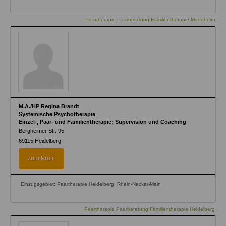
Paartherapie Paarberatung Familientherapie Mannheim
M.A./HP Regina Brandt
Systemische Psychotherapie
Einzel-, Paar- und Familientherapie; Supervision und Coaching
Bergheimer Str. 95
69115
Heidelberg
zum Profil
Einzugsgebiet: Paartherapie Heidelberg, Rhein-Neckar-Main
Paartherapie Paarberatung Familientherapie Heidelberg