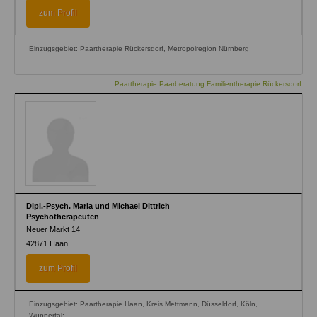
zum Profil
Einzugsgebiet: Paartherapie Rückersdorf, Metropolregion Nürnberg
Paartherapie Paarberatung Familientherapie Rückersdorf
Dipl.-Psych. Maria und Michael Dittrich
Psychotherapeuten
Neuer Markt 14
42871
Haan
zum Profil
Einzugsgebiet: Paartherapie Haan, Kreis Mettmann, Düsseldorf, Köln,
Wuppertal;