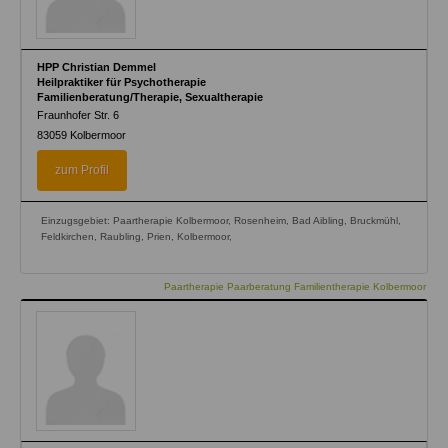
HPP Christian Demmel
Heilpraktiker für Psychotherapie
Familienberatung/Therapie, Sexualtherapie
Fraunhofer Str. 6
83059
Kolbermoor
zum Profil
Einzugsgebiet: Paartherapie Kolbermoor, Rosenheim, Bad Aibling, Bruckmühl,
Feldkirchen, Raubling, Prien, Kolbermoor,
Paartherapie Paarberatung Familientherapie Kolbermoor