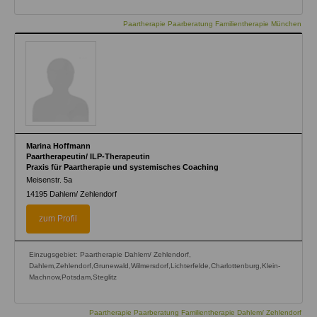
Paartherapie Paarberatung Familientherapie München
Marina Hoffmann
Paartherapeutin/ ILP-Therapeutin
Praxis für Paartherapie und systemisches Coaching
Meisenstr. 5a
14195
Dahlem/ Zehlendorf
zum Profil
Einzugsgebiet: Paartherapie Dahlem/ Zehlendorf,
Dahlem,Zehlendorf,Grunewald,Wilmersdorf,Lichterfelde,Charlottenburg,Klein-
Machnow,Potsdam,Steglitz
Paartherapie Paarberatung Familientherapie Dahlem/ Zehlendorf