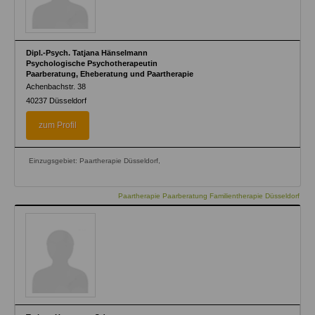
Dipl.-Psych. Tatjana Hänselmann
Psychologische Psychotherapeutin
Paarberatung, Eheberatung und Paartherapie
Achenbachstr. 38
40237
Düsseldorf
zum Profil
Einzugsgebiet: Paartherapie Düsseldorf,
Paartherapie Paarberatung Familientherapie Düsseldorf