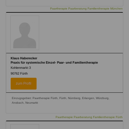
Paartherapie Paarberatung Familientherapie München
Klaus Haberecker
Praxis für systemische Einzel- Paar- und Familientherapie
Kohlenmarkt 3
90762
Fürth
zum Profil
Einzugsgebiet: Paartherapie Fürth, Fürth, Nürnberg, Erlangen, Würzburg,
Ansbach, Neumarkt
Paartherapie Paarberatung Familientherapie Fürth