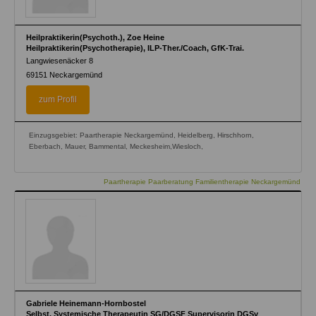
Heilpraktikerin(Psychoth.), Zoe Heine
Heilpraktikerin(Psychotherapie), ILP-Ther./Coach, GfK-Trai.
Langwiesenäcker 8
69151
Neckargemünd
zum Profil
Einzugsgebiet: Paartherapie Neckargemünd, Heidelberg, Hirschhorn,
Eberbach, Mauer, Bammental, Meckesheim,Wiesloch,
Paartherapie Paarberatung Familientherapie Neckargemünd
Gabriele Heinemann-Hornbostel
Selbst. Systemische Therapeutin SG/DGSF Supervisorin DGSv