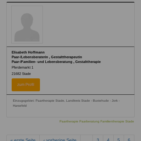
Elisabeth Hoffmann
Paar-/Lebensberaterin , Gestalttherapeutin
Paar-/Familien- und Lebensberatung , Gestalttherapie
Pferdemarkt 1
21682
Stade
zum Profil
Einzugsgebiet: Paartherapie Stade, Landkreis Stade - Buxtehude - Jork -
Harsefeld
Paartherapie Paarberatung Familientherapie Stade
« erste Seite
‹ vorherige Seite
…
3
4
5
6