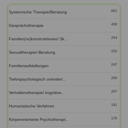
Ausbildungsinstitute
Sitemap
Formular zur Registrierung
Familienthemen
Qualitätssicherung
661
Systemische Therapie/Beratung
Fortbildungen
Links
Qualität unserer Therapeuten
Information über Qualifikation
Systemischer Ansatz
408
Gesprächstherapie
Liste der Fachverbände
254
Familien(re)konstruktionen/ Sk...
Veranstaltungen
Benutzername
*
Seminare und Kurse
252
Sexualtherapie/-Beratung
Fortbildungen
Passwort
*
247
Familienaufstellungen
vergessen?
209
Tiefenpsychologisch orientiert...
Anmelden
207
Verhaltenstherapie/ kognitive...
181
Humanistische Verfahren
170
Körperorienterte Psychotherapi...