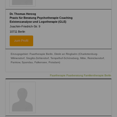
Dr. Thomas Herzog
Praxis für Beratung Psychotherapie Coaching
Existenzanalyse und Logotherapie (GLE)
Joachim-Friedrich-Str. 9
10711
Berlin
zum Profil
Einzugsgebiet: Paartherapie Berlin, Direkt an Ringbahn (Charlottenburg-
Wilmersdorf, Steglitz-Zehlendorf, Tempelhof-Schöneberg, Mitte, Reinickendorf,
Pankow, Spandau, Falkensee, Potsdam)
Paartherapie Paarberatung Familientherapie Berlin