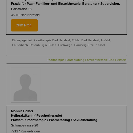
Praxis für Paar- Familien- und Einzeltherapie, Beratung + Supervision.
Hainstraße 18
36251
Bad Hersfeld
zum Profil
Einzugsgebiet: Paartherapie Bad Hersfeld, Fulda, Bad Hersfeld, Alsfeld,
Lauterbach, Rotenburg a. Fulda, Eschwege, Homberg-Efze, Kassel
Paartherapie Paarberatung Familientherapie Bad Hersfeld
Monika Helber
Heilpraktikerin ( Psychotherapie)
Praxis für Paartherapie / Paarberatung / Sexualberatung
Schwabstrasse 20
72127
Kusterdingen