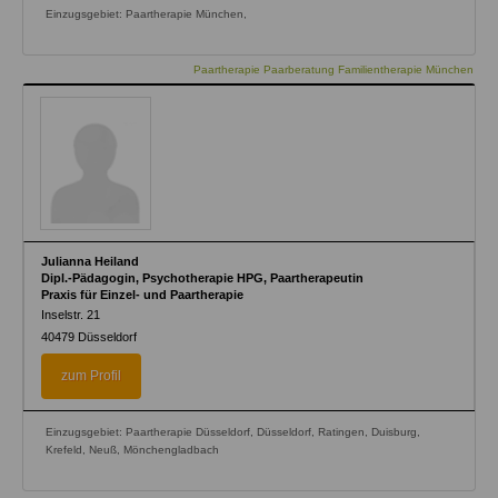
Einzugsgebiet: Paartherapie München,
Paartherapie Paarberatung Familientherapie München
Julianna Heiland
Dipl.-Pädagogin, Psychotherapie HPG, Paartherapeutin
Praxis für Einzel- und Paartherapie
Inselstr. 21
40479
Düsseldorf
zum Profil
Einzugsgebiet: Paartherapie Düsseldorf, Düsseldorf, Ratingen, Duisburg,
Krefeld, Neuß, Mönchengladbach