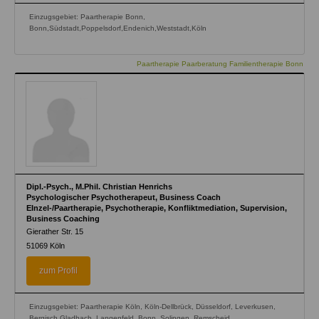
Einzugsgebiet: Paartherapie Bonn,
Bonn,Südstadt,Poppelsdorf,Endenich,Weststadt,Köln
Paartherapie Paarberatung Familientherapie Bonn
Dipl.-Psych., M.Phil. Christian Henrichs
Psychologischer Psychotherapeut, Business Coach
EInzel-/Paartherapie, Psychotherapie, Konfliktmediation, Supervision,
Business Coaching
Gierather Str. 15
51069
Köln
zum Profil
Einzugsgebiet: Paartherapie Köln, Köln-Dellbrück, Düsseldorf, Leverkusen,
Bergisch Gladbach, Langenfeld, Bonn, Solingen, Remscheid,