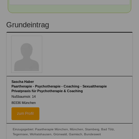
Grundeintrag
Sascha Haber
Paartherapie - Psychotherapie - Coaching - Sexualtherapie
Privatpraxis für Psychotherapie & Coaching
Nußbaumstr. 14
80336
München
zum Profil
Einzugsgebiet: Paartherapie München, München, Starnberg, Bad Tölz,
Tegernsee, Wofratshausen, Grünwald, Garmisch, Bundesweit