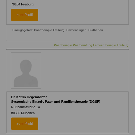
79104
Freiburg
zum Profil
Einzugsgebiet: Paartherapie Freiburg, Emmendingen, Südbaden
Paartherapie Paarberatung Familientherapie Freiburg
Dr. Katrin Hegendörfer
Systemische Einzel-, Paar- und Familientherapie (DGSF)
Nußbaumstraße 14
80336
München
zum Profil