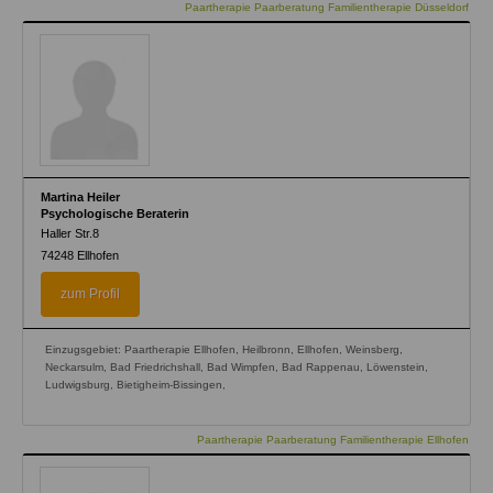
Paartherapie Paarberatung Familientherapie Düsseldorf
Martina Heiler
Psychologische Beraterin
Haller Str.8
74248
Ellhofen
zum Profil
Einzugsgebiet: Paartherapie Ellhofen, Heilbronn, Ellhofen, Weinsberg,
Neckarsulm, Bad Friedrichshall, Bad Wimpfen, Bad Rappenau, Löwenstein,
Ludwigsburg, Bietigheim-Bissingen,
Paartherapie Paarberatung Familientherapie Ellhofen