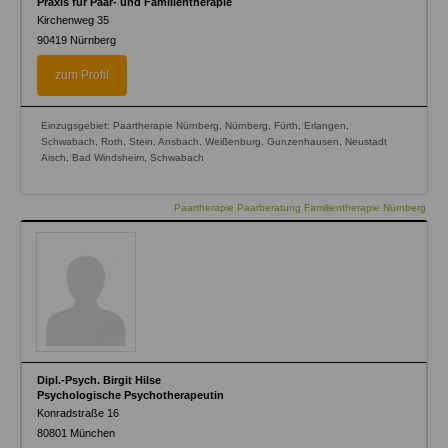
Praxis für Paar- und Familientherapie
Kirchenweg 35
90419
Nürnberg
zum Profil
Einzugsgebiet: Paartherapie Nürnberg, Nürnberg, Fürth, Erlangen,
Schwabach, Roth, Stein, Ansbach, Weißenburg, Gunzenhausen, Neustadt
Aisch, Bad Windsheim, Schwabach
Paartherapie Paarberatung Familientherapie Nürnberg
Dipl.-Psych. Birgit Hilse
Psychologische Psychotherapeutin
Konradstraße 16
80801
München