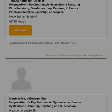
Tatjana Hartmann-Odemer
Heilpraktikerin Psychotherapie Systemische Beratung
Einzelberatung, Berufscoaching, Beratung f. Paare +
Patchworkfamilien u.gleichg.Lebensgem.
Neuenheimer Straße 8
68775
Ketsch
zum Profil
Einzugsgebiet: Paartherapie Ketsch, Rhein-Neckar-Kreis
Paartherapie Paarberatung Familientherapie Ketsch
Matthias Haug-Bodenmüller
Heilpraktiker für Psychotherapie, Systemischer Berater
Systemische Beratung, Coaching und Supervision
Habsburgerstraße 59