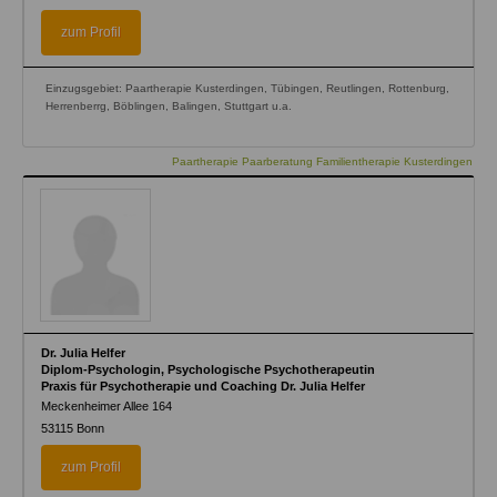
zum Profil
Einzugsgebiet: Paartherapie Kusterdingen, Tübingen, Reutlingen, Rottenburg,
Herrenberrg, Böblingen, Balingen, Stuttgart u.a.
Paartherapie Paarberatung Familientherapie Kusterdingen
Dr. Julia Helfer
Diplom-Psychologin, Psychologische Psychotherapeutin
Praxis für Psychotherapie und Coaching Dr. Julia Helfer
Meckenheimer Allee 164
53115
Bonn
zum Profil