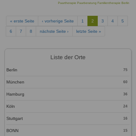
Paartherapie Paarberatung Familientherapie Berlin
« erste Seite
‹ vorherige Seite
1
2
3
4
5
6
7
8
nächste Seite ›
letzte Seite »
Liste der Orte
Berlin
75
München
60
Hamburg
36
Köln
24
Stuttgart
16
BONN
15