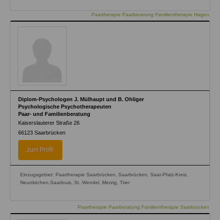
Paartherapie Paarberatung Familientherapie Hagen
Diplom-Psychologen J. Mülhaupt und B. Ohliger
Psychologische Psychotherapeuten
Paar- und Familienberatung
Kaiserslauterer Straße 26
66123
Saarbrücken
zum Profil
Einzugsgebiet: Paartherapie Saarbrücken, Saarbrücken, Saar-Pfalz-Kreis,
Neunkirchen,Saarlouis, St. Wendel, Merzig, Trier
Paartherapie Paarberatung Familientherapie Saarbrücken