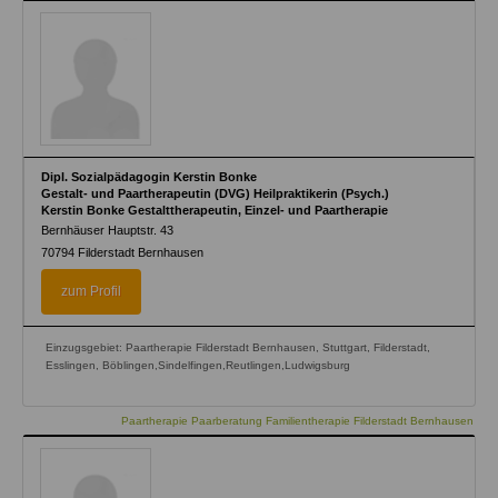
Dipl. Sozialpädagogin Kerstin Bonke
Gestalt- und Paartherapeutin (DVG) Heilpraktikerin (Psych.)
Kerstin Bonke Gestalttherapeutin, Einzel- und Paartherapie
Bernhäuser Hauptstr. 43
70794
Filderstadt Bernhausen
zum Profil
Einzugsgebiet: Paartherapie Filderstadt Bernhausen, Stuttgart, Filderstadt,
Esslingen, Böblingen,Sindelfingen,Reutlingen,Ludwigsburg
Paartherapie Paarberatung Familientherapie Filderstadt Bernhausen