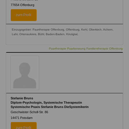
77654
Offenburg
zum Profil
Einzugsgebiet: Paartherapie Offenburg, Offenburg, Kehl, Oberkirch, Achern,
Lahr, Ortenaukreis, Bühl, Baden-Baden, Kinzigtal,
Paartherapie Paarberatung Familientherapie Offenburg
Stefanie Bruns
Diplom-Psychologin, Systemische Therapeutin
Systemische Praxis Stefanie Bruns DieSystemikerin
Geschwister-Scholl-Str. 86
14471
Potsdam
zum Profil