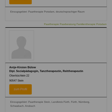
Einzugsgebiet: Paartherapie Potsdam, deutschsprachiger Raum
Paartherapie Paarberatung Familientherapie Potsdam
Antje-Kirsten Bülow
Dipl. Sozialpädagogin, Tanztherapeutin, Reittherapeutin
Oberbüchlein 22
90547
Stein
zum Profil
Einzugsgebiet: Paartherapie Stein, Landkreis Fürth, Fürth, Nürnberg,
Schwabach, Ansbach