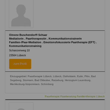
Oinone Buschendorff-Schaar
Mediatiorin . Paartherapeutin . Kommunikationstrainerin
Familien-/Paar-Mediation . Emotionsfokussierte Paartherapie (EFT) .
Kommunikationstraining
Schanzenweg 10
23564
Lübeck
zum Profil
Einzugsgebiet: Paartherapie Lübeck, Lübeck, Ostholstein, Eutin, Plön, Bad
Segeberg, Stormarn, Bad Oldesloe, Ratzeburg, Herzogtum Lauenburg,
Mecklenburg-Vorpommern, Schönberg
Paartherapie Paarberatung Familientherapie Lübeck