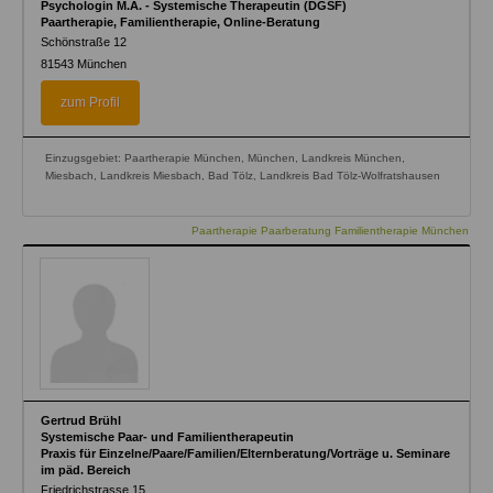
Psychologin M.A. - Systemische Therapeutin (DGSF)
Paartherapie, Familientherapie, Online-Beratung
Schönstraße 12
81543
München
zum Profil
Einzugsgebiet: Paartherapie München, München, Landkreis München,
Miesbach, Landkreis Miesbach, Bad Tölz, Landkreis Bad Tölz-Wolfratshausen
Paartherapie Paarberatung Familientherapie München
Gertrud Brühl
Systemische Paar- und Familientherapeutin
Praxis für Einzelne/Paare/Familien/Elternberatung/Vorträge u. Seminare
im päd. Bereich
Friedrichstrasse 15