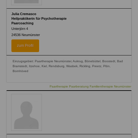
Julia Cremasco
Heilpraktikerin für Psychotherapie
Paarcoaching
Unterjörn 4
24536
Neumünster
zum Profil
Einzugsgebiet: Paartherapie Neumünster, Aukrug, Bönebüttel, Boostedt, Bad
Bramstedt, Itzehoe, Kiel, Rendsburg, Wasbek, Rickling, Preetz, Plön,
Bornhöved
Paartherapie Paarberatung Familientherapie Neumünster