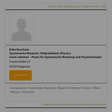
Paartherapie Paarberatung Familientherapie Stein
Erika Burchartz
Systemische Beraterin, Heilpraktikerin (Psych.)
innen stimmen - Praxis für Systemische Beratung und Psychotherapie
Gustavstraße 14
42329
Wuppertal
zum Profil
Einzugsgebiet: Paartherapie Wuppertal, Wuppertal, Mettmann, Essen, Velbert,
Solingen, Düsseldorf
Paartherapie Paarberatung Familientherapie Wuppertal