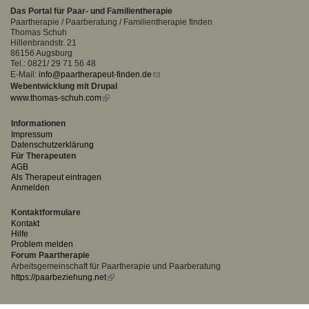
Das Portal für Paar- und Familientherapie
Paartherapie / Paarberatung / Familientherapie finden
Thomas Schuh
Hillenbrandstr. 21
86156 Augsburg
Tel.: 0821/ 29 71 56 48
E-Mail:
info@paartherapeut-finden.de
(link
Webentwicklung mit Drupal
sends
www.thomas-schuh.com
(link
e-
is
mail)
external)
Informationen
Impressum
Datenschutzerklärung
Für Therapeuten
AGB
Als Therapeut eintragen
Anmelden
Kontaktformulare
Kontakt
Hilfe
Problem melden
Forum Paartherapie
Arbeitsgemeinschaft für Paartherapie und Paarberatung
https://paarbeziehung.net
(link
is
external)