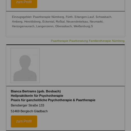
zum Profil
Einzugsgebiet: Paartherapie Nürnberg, Fürth, Erlangen,Lauf, Schwabach,
Amberg, Heroldsberg, Eckental, Roßtal, Neuendettelsau, Neumarkt,
Herzogenaurach, Langenzenn, Oberasbach, Weißenburg,S
Paartherapie Paarberatung Familientherapie Nürnberg
Bianca Bertrams (geb. Bosbach)
Heilpraktikerin für Psychotherapie
Praxis für ganzheitliche Psychotherapie & Paartherapie
Bensberger Straße 133
51469
Bergisch Gladbach
zum Profil