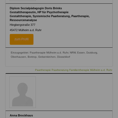
Diplom Sozialpädagogin Doris Brinks
Gestalttherapeutin, HP für Psychotherapie
Gestalttherapie, Systemische Paarberatung, Paartherapie,
Ressourcenanalyse
Hingbergstraße 377
45472
Mülheim a.d. Ruhr
zum Profil
Einzugsgebiet: Paartherapie Mülheim a.d. Ruhr, NRW, Essen, Duisburg,
Oberhausen, Bottrop, Gelsenkirchen, Düsseldorf
Paartherapie Paarberatung Familientherapie Mülheim a.d. Ruhr
Anna Brockhaus