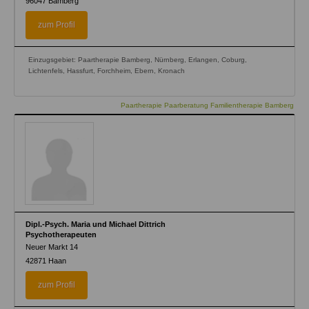
96047
Bamberg
zum Profil
Einzugsgebiet: Paartherapie Bamberg, Nürnberg, Erlangen, Coburg,
Lichtenfels, Hassfurt, Forchheim, Ebern, Kronach
Paartherapie Paarberatung Familientherapie Bamberg
Dipl.-Psych. Maria und Michael Dittrich
Psychotherapeuten
Neuer Markt 14
42871
Haan
zum Profil