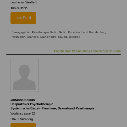
Leuthener Straße 5
10829
Berlin
zum Profil
Einzugsgebiet: Paartherapie Berlin, Berlin, Potsdam, Land Brandenburg,
Neuruppin, Gransee, Oranienburg, Nauen, Jüterbog
Paartherapie Paarberatung Familientherapie Berlin
Johanna Beloch
Heilpraktiker Psychotherapie
Systemische Einzel-, Familien-, Sexual-und Paartherapie
Wodanstrasse 32
90461
Nürnberg