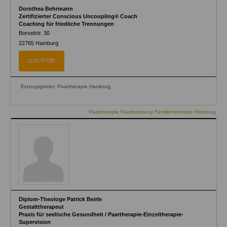
Dorothea Behrmann
Zertifizierter Conscious Uncoupling® Coach
Coaching für friedliche Trennungen
Borselstr. 30
22765
Hamburg
zum Profil
Einzugsgebiet: Paartherapie Hamburg,
Paartherapie Paarberatung Familientherapie Hamburg
Diplom-Theologe Patrick Beirle
Gestalttherapeut
Praxis für seelische Gesundheit / Paartherapie-Einzeltherapie-
Supervision