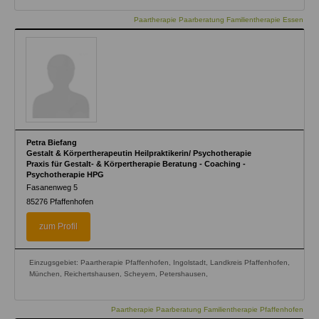
Paartherapie Paarberatung Familientherapie Essen
Petra Biefang
Gestalt & Körpertherapeutin Heilpraktikerin/ Psychotherapie
Praxis für Gestalt- & Körpertherapie Beratung - Coaching -
Psychotherapie HPG
Fasanenweg 5
85276
Pfaffenhofen
zum Profil
Einzugsgebiet: Paartherapie Pfaffenhofen, Ingolstadt, Landkreis Pfaffenhofen,
München, Reichertshausen, Scheyern, Petershausen,
Paartherapie Paarberatung Familientherapie Pfaffenhofen