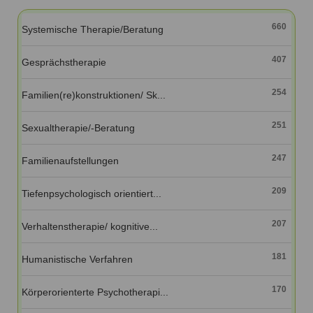
Ausbildungsinstitute
Sitemap
Formular zur Registrierung
Familienthemen
Qualitätssicherung
660
Systemische Therapie/Beratung
Fortbildungen
Links
Qualität unserer Therapeuten
Information über Qualifikation
Systemischer Ansatz
407
Gesprächstherapie
Liste der Fachverbände
254
Familien(re)konstruktionen/ Sk...
Veranstaltungen
Benutzername
*
Seminare und Kurse
251
Sexualtherapie/-Beratung
Fortbildungen
Passwort
*
247
Familienaufstellungen
vergessen?
209
Tiefenpsychologisch orientiert...
Anmelden
207
Verhaltenstherapie/ kognitive...
181
Humanistische Verfahren
170
Körperorienterte Psychotherapi...