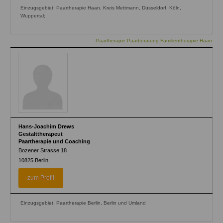
Einzugsgebiet: Paartherapie Haan, Kreis Mettmann, Düsseldorf, Köln,
Wuppertal;
Paartherapie Paarberatung Familientherapie Haan
Hans-Joachim Drews
Gestalttherapeut
Paartherapie und Coaching
Bozener Strasse 18
10825
Berlin
zum Profil
Einzugsgebiet: Paartherapie Berlin, Berlin und Umland