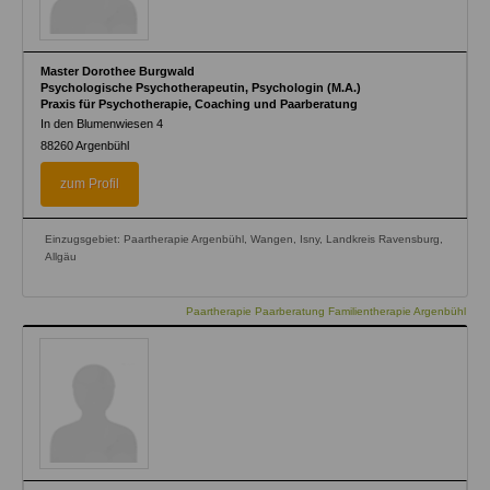
Master Dorothee Burgwald
Psychologische Psychotherapeutin, Psychologin (M.A.)
Praxis für Psychotherapie, Coaching und Paarberatung
In den Blumenwiesen 4
88260
Argenbühl
zum Profil
Einzugsgebiet: Paartherapie Argenbühl, Wangen, Isny, Landkreis Ravensburg,
Allgäu
Paartherapie Paarberatung Familientherapie Argenbühl