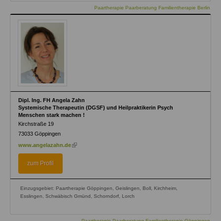
Paartherapie Paarberatung Familientherapie Berlin
Dipl. Ing. FH Angela Zahn
Systemische Therapeutin (DGSF) und Heilpraktikerin Psych
Menschen stark machen !
Kirchstraße 19
73033
Göppingen
(link
www.angelazahn.de
is
external)
zum Profil
Einzugsgebiet: Paartherapie Göppingen, Geislingen, Boll, Kirchheim,
Esslingen, Schwäbisch Gmünd, Schorndorf, Lorch
Paartherapie Paarberatung Familientherapie Göppingen