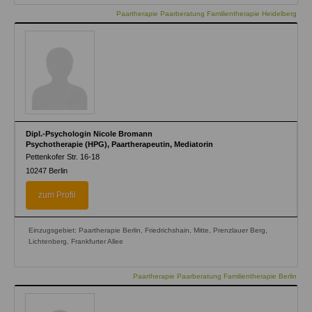
Paartherapie Paarberatung Familientherapie Heidelberg
Dipl.-Psychologin Nicole Bromann
Psychotherapie (HPG), Paartherapeutin, Mediatorin
Pettenkofer Str. 16-18
10247
Berlin
zum Profil
Einzugsgebiet: Paartherapie Berlin, Friedrichshain, Mitte, Prenzlauer Berg,
Lichtenberg, Frankfurter Allee
Paartherapie Paarberatung Familientherapie Berlin