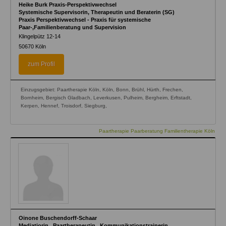
Heike Burk Praxis-Perspektivwechsel
Systemische Supervisorin, Therapeutin und Beraterin (SG)
Praxis Perspektivwechsel - Praxis für systemische
Paar-,Familienberatung und Supervision
Klingelpütz 12-14
50670
Köln
zum Profil
Einzugsgebiet: Paartherapie Köln, Köln, Bonn, Brühl, Hürth, Frechen,
Bornheim, Bergisch Gladbach, Leverkusen, Pulheim, Bergheim, Erftstadt,
Kerpen, Hennef, Troisdorf, Siegburg,
Paartherapie Paarberatung Familientherapie Köln
Oinone Buschendorff-Schaar
Mediatiorin . Paartherapeutin . Kommunikationstrainerin