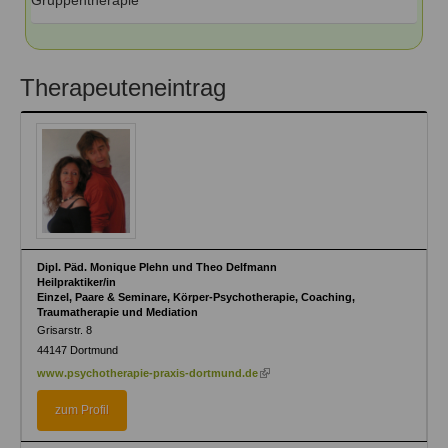
Gruppentherapie
Therapeuteneintrag
Dipl. Päd. Monique Plehn und Theo Delfmann
Heilpraktiker/in
Einzel, Paare & Seminare, Körper-Psychotherapie, Coaching,
Traumatherapie und Mediation
Grisarstr. 8
44147
Dortmund
(link
www.psychotherapie-praxis-dortmund.de
is
external)
zum Profil