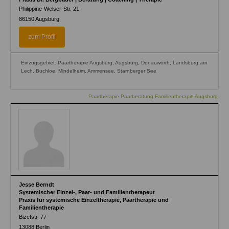
Philippine-Welser-Str. 21
86150
Augsburg
zum Profil
Einzugsgebiet: Paartherapie Augsburg, Augsburg, Donauwörth, Landsberg am
Lech, Buchloe, Mindelheim, Ammensee, Starnberger See
Paartherapie Paarberatung Familientherapie Augsburg
Jesse Berndt
Systemischer Einzel-, Paar- und Familientherapeut
Praxis für systemische Einzeltherapie, Paartherapie und
Familientherapie
Bizetstr. 77
13088
Berlin