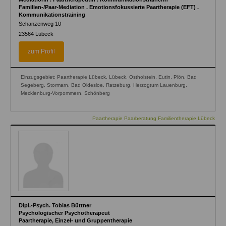
Familien-/Paar-Mediation . Emotionsfokussierte Paartherapie (EFT) .
Kommunikationstraining
Schanzenweg 10
23564
Lübeck
zum Profil
Einzugsgebiet: Paartherapie Lübeck, Lübeck, Ostholstein, Eutin, Plön, Bad
Segeberg, Stormarn, Bad Oldesloe, Ratzeburg, Herzogtum Lauenburg,
Mecklenburg-Vorpommern, Schönberg
Paartherapie Paarberatung Familientherapie Lübeck
Dipl.-Psych. Tobias Büttner
Psychologischer Psychotherapeut
Paartherapie, Einzel- und Gruppentherapie