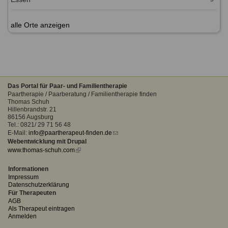
alle Orte anzeigen
Das Portal für Paar- und Familientherapie
Paartherapie / Paarberatung / Familientherapie finden
Thomas Schuh
Hillenbrandstr. 21
86156 Augsburg
Tel.: 0821/ 29 71 56 48
E-Mail:
info@paartherapeut-finden.de
(link
Webentwicklung mit Drupal
sends
www.thomas-schuh.com
(link
e-
is
mail)
external)
Informationen
Impressum
Datenschutzerklärung
Für Therapeuten
AGB
Als Therapeut eintragen
Anmelden