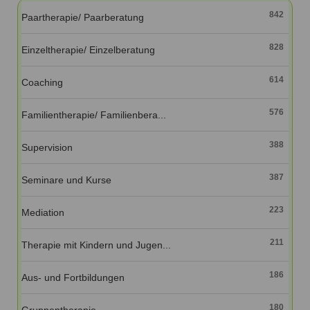
Ausbildungsinstitute
842
Sitemap
Paartherapie/ Paarberatung
Formular zur Registrierung
Familienthemen
Qualitätssicherung
Fortbildungen
Links
Qualität unserer Therapeuten
828
Einzeltherapie/ Einzelberatung
Information über Qualifikation
Systemischer Ansatz
Liste der Fachverbände
614
Coaching
Veranstaltungen
Benutzername
*
576
Familientherapie/ Familienbera...
Seminare und Kurse
Fortbildungen
Passwort
*
388
Supervision
387
vergessen?
Seminare und Kurse
Anmelden
223
Mediation
211
Therapie mit Kindern und Jugen...
186
Aus- und Fortbildungen
180