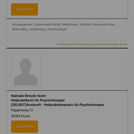
zum Profil
Einzugsgebiet: Paartherapie Berlin, Weißensee, Pankow, Prenzlauer Berg,
Berlin-Mitte, Lichtenberg, Friedrichshain
Paartherapie Paarberatung Familientherapie Berlin
Nathalie Berude-Scott
Heilpraktikerin für Psychotherapie
[SELBST]Auskunft - Heilpraktikerpraxis für Psychotherapie
Rappenweg 72
45359
Essen
zum Profil