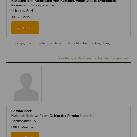
Beratung und Begleitung von Familien, Eltern, Alleinerziehenden,
Paaren und Einzelpersonen
Urbanstraße 41
14165
Berlin
zum Profil
Einzugsgebiet: Paartherapie Berlin, Berlin Zehlendorf und Umgebung
Paartherapie Paarberatung Familientherapie Berlin
Bettina Beck
Heilpraktikerin auf dem Gebiet der Psychotherapie
Zamboninistr. 15
80638
München