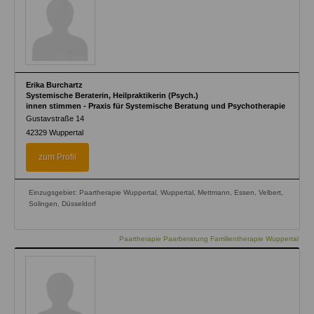
Erika Burchartz
Systemische Beraterin, Heilpraktikerin (Psych.)
innen stimmen - Praxis für Systemische Beratung und Psychotherapie
Gustavstraße 14
42329
Wuppertal
zum Profil
Einzugsgebiet: Paartherapie Wuppertal, Wuppertal, Mettmann, Essen, Velbert,
Solingen, Düsseldorf
Paartherapie Paarberatung Familientherapie Wuppertal