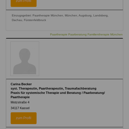
zum Profil
Einzugsgebiet: Paartherapie München, München, Augsburg, Landsberg,
Dachau, Fürstenfeldbruck
Paartherapie Paarberatung Familientherapie München
Carina Becker
syst. Therapeutin, Paartherapeutin, Traumafachberatung
Praxis für systemische Therapie und Beratung / Paarberatung/
Paartherapie
Motzstraße 4
34117
Kassel
zum Profil