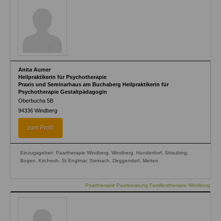
Anita Aumer
Heilpraktikerin für Psychotherapie
Praxis und Seminarhaus am Buchaberg Heilpraktikerin für
Psychotherapie Gestaltpädagogin
Oberbucha 5B
94336
Windberg
zum Profil
Einzugsgebiet: Paartherapie Windberg, Windberg, Hunderdorf, Straubing,
Bogen, Kirchroth, St.Englmar, Steinach, Deggendorf, Metten
Paartherapie Paarberatung Familientherapie Windberg