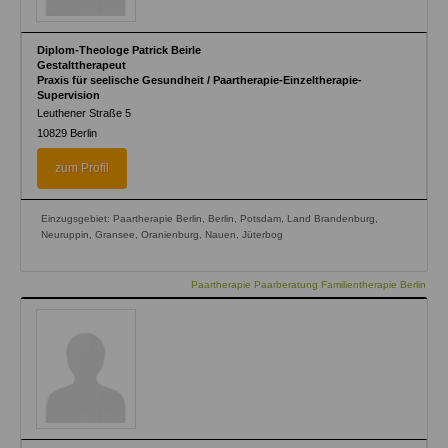
Diplom-Theologe Patrick Beirle
Gestalttherapeut
Praxis für seelische Gesundheit / Paartherapie-Einzeltherapie-
Supervision
Leuthener Straße 5
10829
Berlin
zum Profil
Einzugsgebiet: Paartherapie Berlin, Berlin, Potsdam, Land Brandenburg,
Neuruppin, Gransee, Oranienburg, Nauen, Jüterbog
Paartherapie Paarberatung Familientherapie Berlin