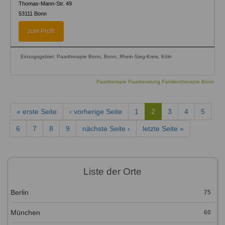
Thomas-Mann-Str. 49
53111
Bonn
zum Profil
Einzugsgebiet: Paartherapie Bonn, Bonn, Rhein-Sieg-Kreis, Köln
Paartherapie Paarberatung Familientherapie Bonn
« erste Seite
‹ vorherige Seite
1
2
3
4
5
6
7
8
9
nächste Seite ›
letzte Seite »
Liste der Orte
Berlin
75
München
60