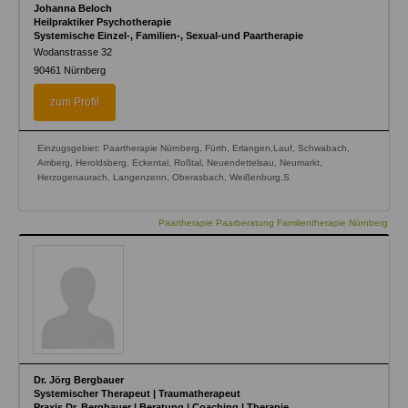
Johanna Beloch
Heilpraktiker Psychotherapie
Systemische Einzel-, Familien-, Sexual-und Paartherapie
Wodanstrasse 32
90461
Nürnberg
zum Profil
Einzugsgebiet: Paartherapie Nürnberg, Fürth, Erlangen,Lauf, Schwabach,
Amberg, Heroldsberg, Eckental, Roßtal, Neuendettelsau, Neumarkt,
Herzogenaurach, Langenzenn, Oberasbach, Weißenburg,S
Paartherapie Paarberatung Familientherapie Nürnberg
Dr. Jörg Bergbauer
Systemischer Therapeut | Traumatherapeut
Praxis Dr. Bergbauer | Beratung | Coaching | Therapie