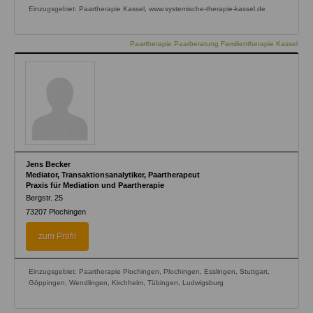
Einzugsgebiet: Paartherapie Kassel, www.systemische-therapie-kassel.de
Paartherapie Paarberatung Familientherapie Kassel
Jens Becker
Mediator, Transaktionsanalytiker, Paartherapeut
Praxis für Mediation und Paartherapie
Bergstr. 25
73207
Plochingen
zum Profil
Einzugsgebiet: Paartherapie Plochingen, Plochingen, Esslingen, Stuttgart,
Göppingen, Wendlingen, Kirchheim, Tübingen, Ludwigsburg