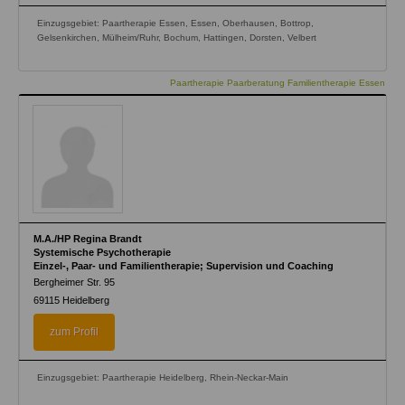
Einzugsgebiet: Paartherapie Essen, Essen, Oberhausen, Bottrop,
Gelsenkirchen, Mülheim/Ruhr, Bochum, Hattingen, Dorsten, Velbert
Paartherapie Paarberatung Familientherapie Essen
M.A./HP Regina Brandt
Systemische Psychotherapie
Einzel-, Paar- und Familientherapie; Supervision und Coaching
Bergheimer Str. 95
69115
Heidelberg
zum Profil
Einzugsgebiet: Paartherapie Heidelberg, Rhein-Neckar-Main