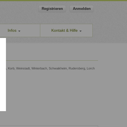
Registrieren
Anmelden
Infos
Kontakt & Hilfe
ns
Allgemeines Kontaktformular
apeut-finden.de
Hilfe & Supportanfragen
chutzerklärung
Wir sind gerne für Sie da.
men den Schutz Ihrer Daten ernst
Problem melden
halden, Korb, Weinstadt, Winterbach, Schwaikheim, Rudersberg, Lorch
Auch anonyme Meldung möglich
ine Geschäftsbedingungen
Formular zur Registrierung
ssum
Zum Registrierungsformular
ap