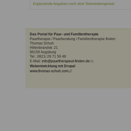
Kontakt
Angebot
Ergänzende Angaben nach dem Telemediengesetz
auf.
Therapeutenliste
nach
Zum Kontaktformular
Methode
Therapeutenliste
Das Portal für Paar- und Familientherapie
nach
Paartherapie / Paarberatung / Familientherapie finden
Themen
Thomas Schuh
Hillenbrandstr. 21
86156 Augsburg
Tel.: 0821/ 29 71 56 48
E-Mail:
info@paartherapeut-finden.de
(link
Webentwicklung mit Drupal
sends
www.thomas-schuh.com
(link
e-
is
mail)
external)