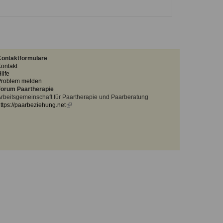
ontaktformulare
ontakt
ilfe
Problem melden
orum Paartherapie
rbeitsgemeinschaft für Paartherapie und Paarberatung
ttps://paarbeziehung.net
(link
is
external)