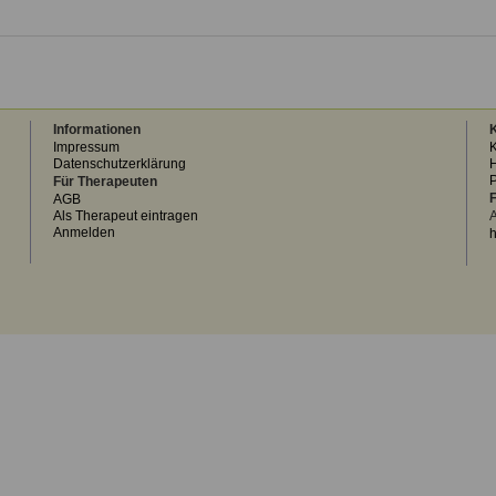
Informationen
K
Impressum
K
Datenschutzerklärung
H
Für Therapeuten
F
AGB
Als Therapeut eintragen
A
Anmelden
h