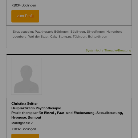
71034
Böblingen
zum Profil
Einzugsgebiet: Paartherapie Böblingen, Böblingen, Sindelfingen, Herrenberg,
Leonberg, Weil der Stadt, Calw, Stuttgart, Tübingen, Echterdingen
Systemische Therapie/Beratung
Christina Seitter
Heilpraktikerin Psychotherapie
Praxis therapaar für Einzel-, Paar- und Eheberatung, Sexualberatung,
Hypnose, Burnout
Marktgässle 2
71032
Böblingen