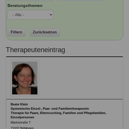
Ausbildungsinstitute
Beratungsthemen
Sitemap
Formular zur Registrierung
Familienthemen
Qualitätssicherung
Fortbildungen
Links
Qualität unserer Therapeuten
Information über Qualifikation
Systemischer Ansatz
Liste der Fachverbände
Filtern
Zurücksetzen
Veranstaltungen
Benutzername
*
Therapeuteneintrag
Seminare und Kurse
Fortbildungen
Passwort
*
vergessen?
Anmelden
Beate Klein
Systemische Einzel-, Paar- und Familientherapeutin
Therapie für Paare, Elterncoching, Familien und Pflegefamilien,
Einzelpersonen
Marktstraße 7
71032
Böblingen