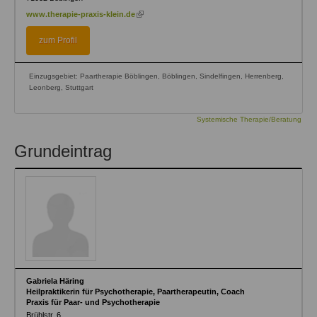
(link
www.therapie-praxis-klein.de
is
external)
zum Profil
Einzugsgebiet: Paartherapie Böblingen, Böblingen, Sindelfingen, Herrenberg,
Leonberg, Stuttgart
Systemische Therapie/Beratung
Grundeintrag
Gabriela Häring
Heilpraktikerin für Psychotherapie, Paartherapeutin, Coach
Praxis für Paar- und Psychotherapie
Brühlstr. 6