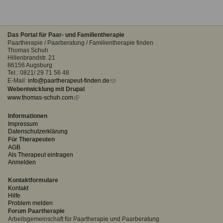
Das Portal für Paar- und Familientherapie
Paartherapie / Paarberatung / Familientherapie finden
Thomas Schuh
Hillenbrandstr. 21
86156 Augsburg
Tel.: 0821/ 29 71 56 48
E-Mail:
info@paartherapeut-finden.de
(link
Webentwicklung mit Drupal
sends
www.thomas-schuh.com
(link
e-
is
mail)
external)
Informationen
Impressum
Datenschutzerklärung
Für Therapeuten
AGB
Als Therapeut eintragen
Anmelden
Kontaktformulare
Kontakt
Hilfe
Problem melden
Forum Paartherapie
Arbeitsgemeinschaft für Paartherapie und Paarberatung